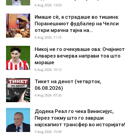
6 Aug 2026. 13:03
Имаше сè, а страдаше во тишина:
Поранешниот фудбалер на Челси
откри мрачна тајна на...
6 Aug 2026. 11:15
Никој не го очекуваше ова: Очајниот
Алварез вечерва направи тоа што
мораше
6 Aug 2026. 10:12
Тикет на денот (четврток,
06.08.2026)
6 Aug 2026. 07:20
Додека Реал го чека Винисијус,
Перез токму што го заврши
најскапиот трансфер во историјата!
5 Aug 2026. 15:49