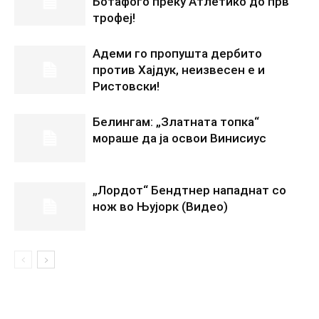
Ботафого преку Атлетико до прв
трофеј!
Адеми го пропушта дербито
против Хајдук, неизвесен е и
Ристовски!
Белингам: „Златната топка“
мораше да ја освои Винисиус
„Лордот“ Бендтнер нападнат со
нож во Њујорк (Видео)