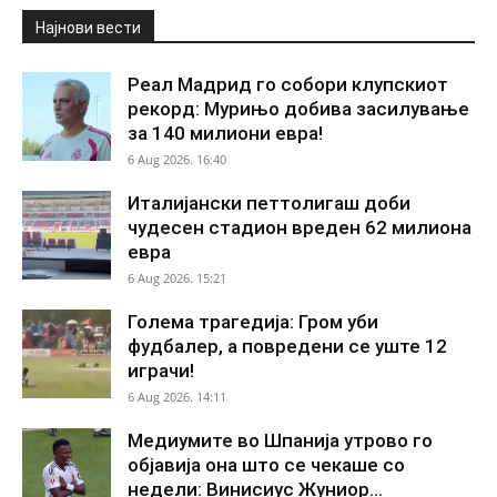
Најнови вести
Реал Мадрид го собори клупскиот
рекорд: Мурињо добива засилување
за 140 милиони евра!
6 Aug 2026. 16:40
Италијански петтолигаш доби
чудесен стадион вреден 62 милиона
евра
6 Aug 2026. 15:21
Голема трагедија: Гром уби
фудбалер, а повредени се уште 12
играчи!
6 Aug 2026. 14:11
Медиумите во Шпанија утрово го
објавија она што се чекаше со
недели: Винисиус Жуниор...