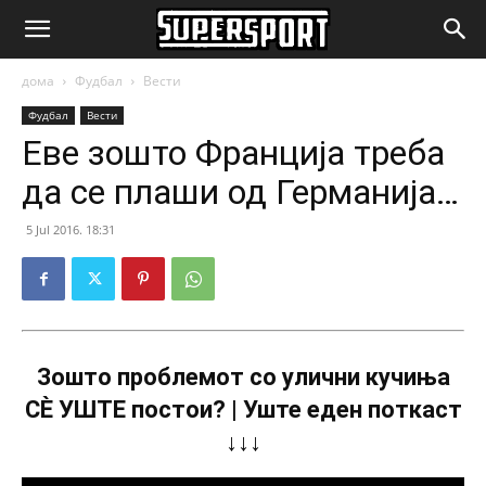
SuperSport.mk
дома
Фудбал
Вести
Фудбал
Вести
Еве зошто Франција треба
да се плаши од Германија…
5 Jul 2016. 18:31
Зошто проблемот со улични кучиња
СÈ УШТЕ постои? | Уште еден поткаст
↓↓↓