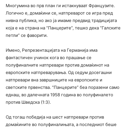
Многумина во прв план ги истакнуваат Французите.
Логично е, домаќини се, натпреварот се игра пред
нивна публика, но ако ја имаме предвид традицијата
која е на страна на “Панцерите”, тешко дека “Галските
петли” се фаворити.
Имено, Репрезентацијата на Германија има
фантастичен учинок кога во прашање се
полуфиналните натпревари против домаќинот на
европските натпреварувања. Од седум досегашни
натпревари вна завршниците на европските и
светските првенства. “Панцерите” беа поразени само
еднаш, во далечната 1958 година во полуфиналето
против Шведска (1:3).
Од тогаш победија на шест натпревари против
домаќините во полуфиналињата, а последниот беше