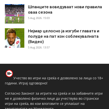
Шпанците воведуваат нови правила
оваа сезона
5 Aug 2026. 15:03
Нејмар целосно ја изгуби главата и
полуде на пат кон соблекувалната
(Видео)
5 Aug 2026. 13:57
Учество во игри на среќа е дозволено за лица со 18+
години. Играј одговорно!
Согласно Законот за игрите на среќа и за забавните игри
не е дозволено физичко лице да учествува во странски
игри на среќа, во кои влоговите се уплаќаат на
територијата на Македонија.