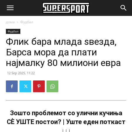
SuperSport.mk
дома
Фудбал
Фудбал
Флик бара младa ѕвезда,
Барса мора да плати
најмалку 80 милиони евра
12 Sep 2025. 11:22
Зошто проблемот со улични кучиња
СÈ УШТЕ постои? | Уште еден поткаст
↓↓↓