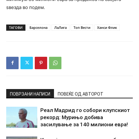
ѕвезда во подем.
ТАГОВИ
Барселона
ЛаЛига
Топ Вести
Ханси Флик
ПОВРЗАНИ НАПИСИ
ПОВЕЌЕ ОД АВТОРОТ
Реал Мадрид го собори клупскиот
рекорд: Мурињо добива
засилување за 140 милиони евра!