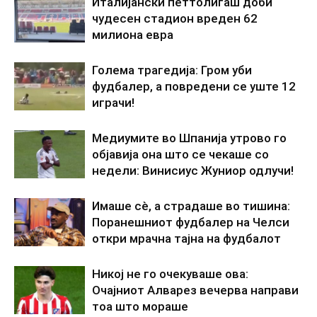
Италијански петтолигаш доби
чудесен стадион вреден 62
милиона евра
Голема трагедија: Гром уби
фудбалер, а повредени се уште 12
играчи!
Медиумите во Шпанија утрово го
објавија она што се чекаше со
недели: Винисиус Жуниор одлучи!
Имаше сè, а страдаше во тишина:
Поранешниот фудбалер на Челси
откри мрачна тајна на фудбалот
Никој не го очекуваше ова:
Очајниот Алварез вечерва направи
тоа што мораше