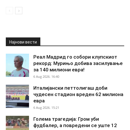
Најнови вести
Реал Мадрид го собори клупскиот
рекорд: Мурињо добива засилување
за 140 милиони евра!
6 Aug 2026. 16:40
Италијански петтолигаш доби
чудесен стадион вреден 62 милиона
евра
6 Aug 2026. 15:21
Голема трагедија: Гром уби
фудбалер, а повредени се уште 12