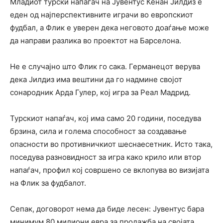
Младиот турски напаѓач на Јувентус Кенан Јилдиз е
еден од најперспективните играчи во европскиот
фудбал, а Флик е уверен дека неговото доаѓање може
да направи разлика во проектот на Барселона.
Не е случајно што Флик го сака. Германецот верува
дека Јилдиз има вештини да го надмине својот
сонародник Арда Гулер, кој игра за Реал Мадрид.
Турскиот напаѓач, кој има само 20 години, поседува
брзина, сила и голема способност за создавање
опасности во противничкиот шеснаесетник. Исто така,
поседува разновидност за игра како крило или втор
напаѓач, профил кој совршено се вклопува во визијата
на Флик за фудбалот.
Сепак, договорот нема да биде лесен: Јувентус бара
минимум 80 милиони евра за продажба на својата