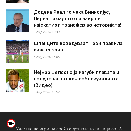
Додека Реал го чека Винисијус,
Перез токму што го заврши
најскапиот трансфер во историјата!
5 Aug 2026. 15:49
Шпанците воведуваат нови правила
оваа сезона
5 Aug 2026. 15:03
Нејмар целосно ја изгуби главата и
полуде на пат кон соблекувалната
(Видео)
5 Aug 2026. 13:57
Учество во игри на среќа е дозволено за лица со 18+