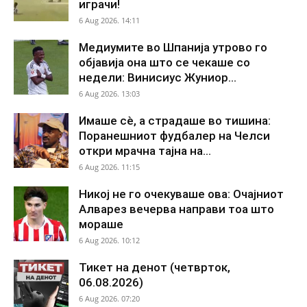
играчи!
6 Aug 2026. 14:11
Медиумите во Шпанија утрово го
објавија она што се чекаше со
недели: Винисиус Жуниор...
6 Aug 2026. 13:03
Имаше сè, а страдаше во тишина:
Поранешниот фудбалер на Челси
откри мрачна тајна на...
6 Aug 2026. 11:15
Никој не го очекуваше ова: Очајниот
Алварез вечерва направи тоа што
мораше
6 Aug 2026. 10:12
Тикет на денот (четврток,
06.08.2026)
6 Aug 2026. 07:20