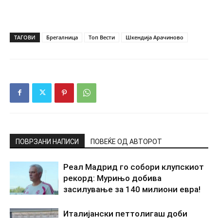
ТАГОВИ
Брегалница
Топ Вести
Шкендија Арачиново
ПОВРЗАНИ НАПИСИ
ПОВЕЌЕ ОД АВТОРОТ
Реал Мадрид го собори клупскиот
рекорд: Мурињо добива
засилување за 140 милиони евра!
Италијански петтолигаш доби