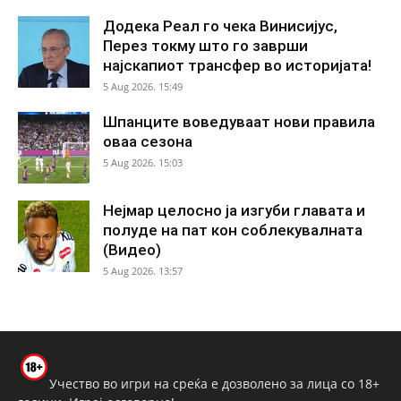
Додека Реал го чека Винисијус,
Перез токму што го заврши
најскапиот трансфер во историјата!
5 Aug 2026. 15:49
Шпанците воведуваат нови правила
оваа сезона
5 Aug 2026. 15:03
Нејмар целосно ја изгуби главата и
полуде на пат кон соблекувалната
(Видео)
5 Aug 2026. 13:57
Учество во игри на среќа е дозволено за лица со 18+