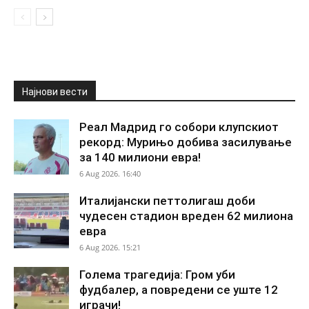
Најнови вести
Реал Мадрид го собори клупскиот
рекорд: Мурињо добива засилување
за 140 милиони евра!
6 Aug 2026. 16:40
Италијански петтолигаш доби
чудесен стадион вреден 62 милиона
евра
6 Aug 2026. 15:21
Голема трагедија: Гром уби
фудбалер, а повредени се уште 12
играчи!