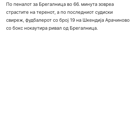
По пеналот за Брегалница во 66. минута зовреа
страстите на теренот, а по последниот судиски
свиреж, фудбалерот со број 19 на Шкендија Арачиново
со бокс нокаутира ривал од Брегалница.