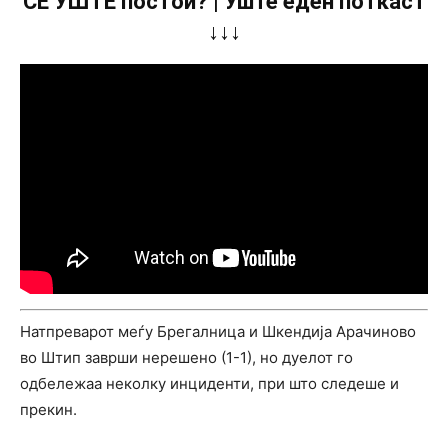
СÈ УШТЕ постои? | Уште еден поткаст
↓↓↓
Натпреварот меѓу Брегалница и Шкендија Арачиново
во Штип заврши нерешено (1-1), но дуелот го
одбележаа неколку инциденти, при што следеше и
прекин.