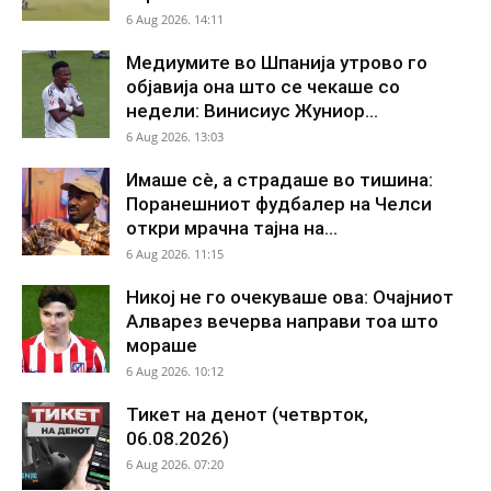
6 Aug 2026. 14:11
Медиумите во Шпанија утрово го
објавија она што се чекаше со
недели: Винисиус Жуниор...
6 Aug 2026. 13:03
Имаше сè, а страдаше во тишина:
Поранешниот фудбалер на Челси
откри мрачна тајна на...
6 Aug 2026. 11:15
Никој не го очекуваше ова: Очајниот
Алварез вечерва направи тоа што
мораше
6 Aug 2026. 10:12
Тикет на денот (четврток,
06.08.2026)
6 Aug 2026. 07:20