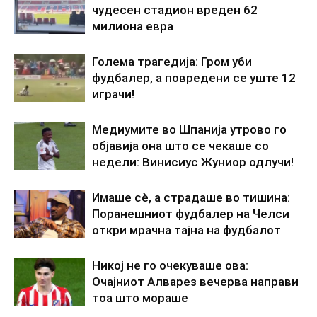
чудесен стадион вреден 62
милиона евра
Голема трагедија: Гром уби
фудбалер, а повредени се уште 12
играчи!
Медиумите во Шпанија утрово го
објавија она што се чекаше со
недели: Винисиус Жуниор одлучи!
Имаше сè, а страдаше во тишина:
Поранешниот фудбалер на Челси
откри мрачна тајна на фудбалот
Никој не го очекуваше ова:
Очајниот Алварез вечерва направи
тоа што мораше