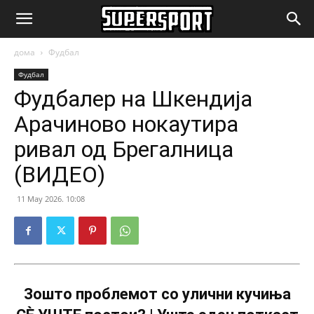
SuperSport.mk
дома
Фудбал
Фудбал
Фудбалер на Шкендија
Арачиново нокаутира
ривал од Брегалница
(ВИДЕО)
11 May 2026. 10:08
Зошто проблемот со улични кучиња