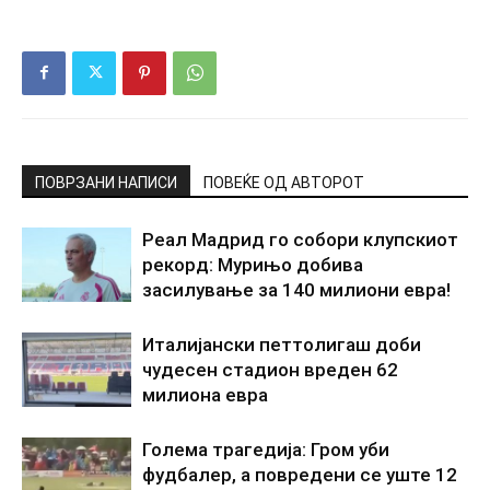
ПОВРЗАНИ НАПИСИ
ПОВЕЌЕ ОД АВТОРОТ
Реал Мадрид го собори клупскиот
рекорд: Мурињо добива
засилување за 140 милиони евра!
Италијански петтолигаш доби
чудесен стадион вреден 62
милиона евра
Голема трагедија: Гром уби
фудбалер, а повредени се уште 12