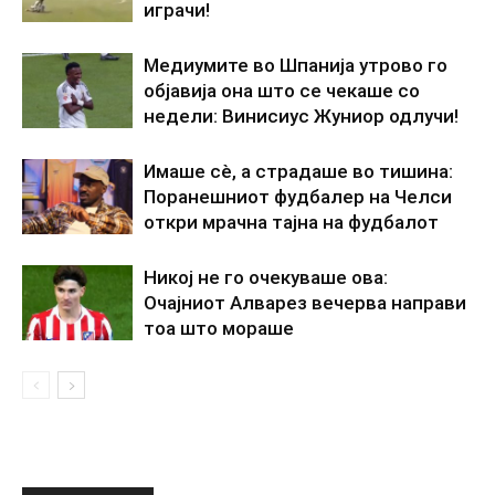
играчи!
Медиумите во Шпанија утрово го
објавија она што се чекаше со
недели: Винисиус Жуниор одлучи!
Имаше сè, а страдаше во тишина:
Поранешниот фудбалер на Челси
откри мрачна тајна на фудбалот
Никој не го очекуваше ова:
Очајниот Алварез вечерва направи
тоа што мораше