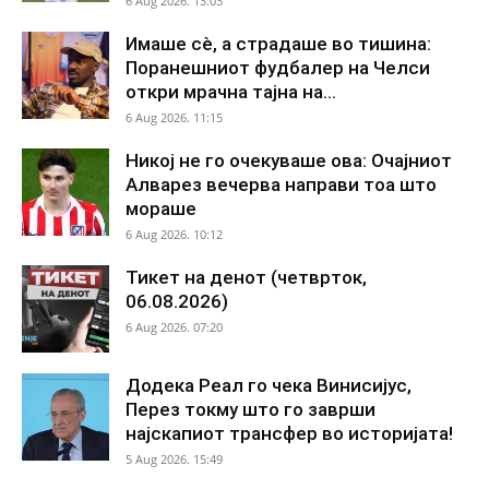
6 Aug 2026. 13:03
Имаше сè, а страдаше во тишина:
Поранешниот фудбалер на Челси
откри мрачна тајна на...
6 Aug 2026. 11:15
Никој не го очекуваше ова: Очајниот
Алварез вечерва направи тоа што
мораше
6 Aug 2026. 10:12
Тикет на денот (четврток,
06.08.2026)
6 Aug 2026. 07:20
Додека Реал го чека Винисијус,
Перез токму што го заврши
најскапиот трансфер во историјата!
5 Aug 2026. 15:49