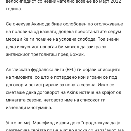
велосипедист со невнимателно возење во март 2022
година.
Се очекува Акинс да биде ослободен по отслужување
на половина од казната, додека преостанатите седум
месеци ќе ги помине на условна слобода. Тоа значи
дека искусниот напаѓач би можел да заигра за
англискиот третолигаш пред Божик.
Англиската фудбалска лига (EFL) ги објави списоците
на тимовите, со што е потврдено кои играчи се под
договор и регистрирани за новата сезона. Иако се
сметаше дека договорот на Akins истече на крајот од
минатата сезона, неговото име на списокот ги
изненади многумина.
Уште во мај, Мансфилд изјави дека “продолжува да ја
разгледува својата позиција” во врска со напаѓачот. На