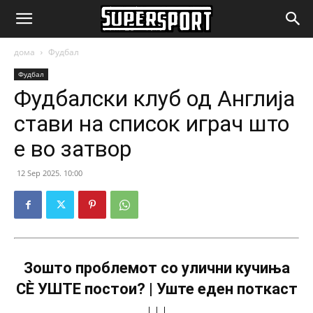
SuperSport.mk
дома
Фудбал
Фудбал
Фудбалски клуб од Англија
стави на список играч што
е во затвор
12 Sep 2025. 10:00
Зошто проблемот со улични кучиња
СÈ УШТЕ постои? | Уште еден поткаст
↓↓↓