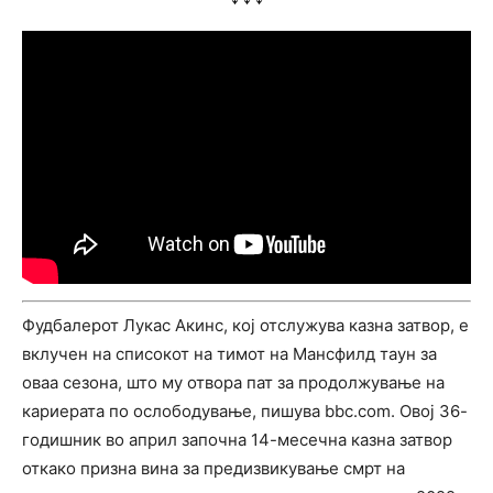
Фудбалерот Лукас Акинс, кој отслужува казна затвор, е
вклучен на списокот на тимот на Мансфилд таун за
оваа сезона, што му отвора пат за продолжување на
кариерата по ослободување, пишува bbc.com. Овој 36-
годишник во април започна 14-месечна казна затвор
откако призна вина за предизвикување смрт на