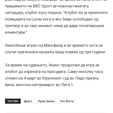
прашањето на BBC Sport за новонастанатата
ситуација, клубот кусо порача: “Клубот ќе ја преиспита
позицијата на Lucas кога и ако биде ослободен од
притвор и во овој момент нема да даде понатамошни
коментари.”
Акинсбеше играч на Мансфилд и во времето кога се
случи трагичната несреќа пред повеќе од три години.
За време на судењето, Акинс продолжи да игра за
клубот до изреката на пресудата. Само неколку часа
откако на 4 март во Крунскиот суд во Лидс призна
вина, започна натпреварот во Лига 1.
ТАГОВИ
Друго
Лукас Акинс
Топ Вести