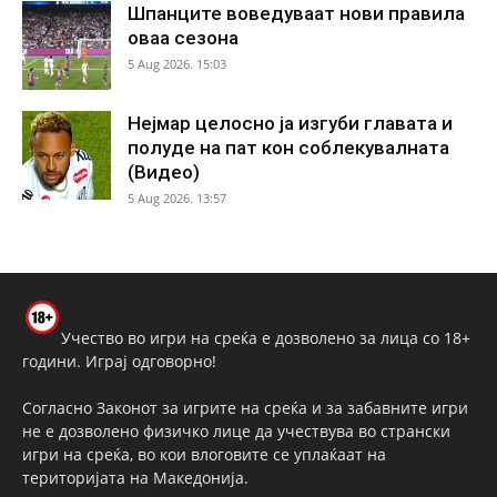
Шпанците воведуваат нови правила
оваа сезона
5 Aug 2026. 15:03
Нејмар целосно ја изгуби главата и
полуде на пат кон соблекувалната
(Видео)
5 Aug 2026. 13:57
Учество во игри на среќа е дозволено за лица со 18+
години. Играј одговорно!
Согласно Законот за игрите на среќа и за забавните игри
не е дозволено физичко лице да учествува во странски
игри на среќа, во кои влоговите се уплаќаат на
територијата на Македонија.