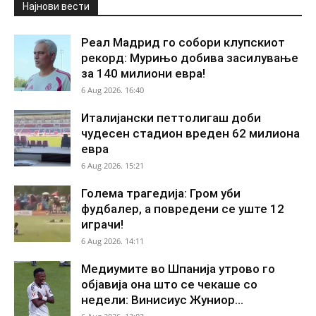
Најнови вести
Реал Мадрид го собори клупскиот
рекорд: Мурињо добива засилување
за 140 милиони евра!
6 Aug 2026. 16:40
Италијански петтолигаш доби
чудесен стадион вреден 62 милиона
евра
6 Aug 2026. 15:21
Голема трагедија: Гром уби
фудбалер, а повредени се уште 12
играчи!
6 Aug 2026. 14:11
Медиумите во Шпанија утрово го
објавија она што се чекаше со
недели: Винисиус Жуниор...