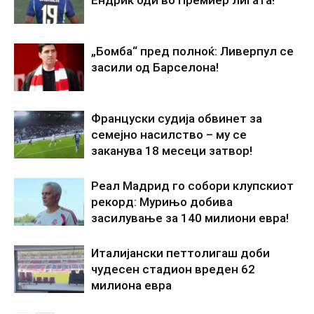
„Бомба“ пред полноќ: Ливерпул се
засили од Барселона!
Француски судија обвинет за
семејно насилство – му се
заканува 18 месеци затвор!
Реал Мадрид го собори клупскиот
рекорд: Мурињо добива
засилување за 140 милиони евра!
Италијански петтолигаш доби
чудесен стадион вреден 62
милиона евра