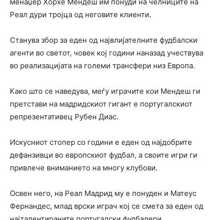
менаџер Хорхе Мендеш им понуди на челниците на
Реал дури тројца од неговите клиенти.
Станува збор за еден од највлијателните фудбалски
агенти во светот, човек кој години наназад учествува
во реализацијата на големи трансфери низ Европа.
Како што се наведува, меѓу играчите кои Мендеш ги
претстави на мадридскиот гигант е португалскиот
репрезентативец Рубен Диас.
Искусниот стопер со години е еден од најдобрите
дефанзивци во европскиот фудбал, а своите игри ги
привлече вниманието на многу клубови.
Освен него, на Реал Мадрид му е понуден и Матеус
Фернандес, млад врски играч кој се смета за еден од
најталентираните португалски фудбалери.