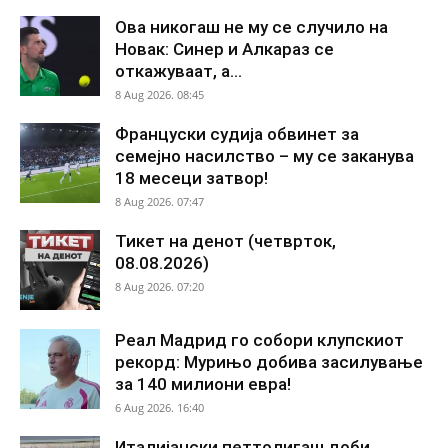
Ова никогаш не му се случило на
Новак: Синер и Алкараз се
откажуваат, а...
8 Aug 2026. 08:45
Француски судија обвинет за
семејно насилство – му се заканува
18 месеци затвор!
8 Aug 2026. 07:47
Тикет на денот (четврток,
08.08.2026)
8 Aug 2026. 07:20
Реал Мадрид го собори клупскиот
рекорд: Мурињо добива засилување
за 140 милиони евра!
6 Aug 2026. 16:40
Италијански петтолигаш доби