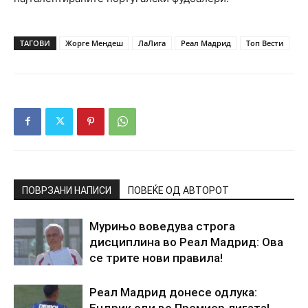
ТАГОВИ
Жорге Мендеш
ЛаЛига
Реал Мадрид
Топ Вести
ПОВРЗАНИ НАПИСИ
ПОВЕЌЕ ОД АВТОРОТ
Мурињо воведува строга
дисциплина во Реал Мадрид: Ова
се трите нови правила!
Реал Мадрид донесе одлука:
Ендрик оди во Премиер лигата!