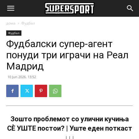
SuperSport.mk
дома
Фудбал
Фудбал
Фудбалски супер-агент
понуди три играчи на Реал
Мадрид
10 Jun 2026. 13:52
Зошто проблемот со улични кучиња
СÈ УШТЕ постои? | Уште еден поткаст
↓↓↓