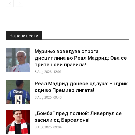
Најнови вести
Мурињо воведува строга
дисциплина во Реал Мадрид: Ова се
трите нови правила!
8 Aug 2026. 12:01
Реал Мадрид донесе одлука: Ендрик
оди во Премиер лигата!
8 Aug 2026. 09:43
„Бомба“ пред полноќ: Ливерпул се
засили од Барселона!
8 Aug 2026. 09:04