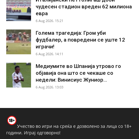
чудесен стадион вреден 62 милиона
евра
6 Aug 2026. 15:21
Голема трагедија: Гром уби
фудбалер, а повредени се уште 12
играчи!
6 Aug 2026. 14:11
Медиумите во Шпанија утрово го
објавија она што се чекаше со
недели: Винисиус Жуниор...
6 Aug 2026. 13:03
Учество во игри на среќа е дозволено за лица со 18+
години. Играј одговорно!