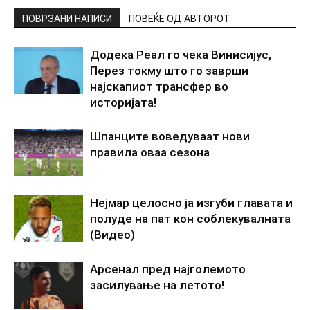
ПОВРЗАНИ НАПИСИ
ПОВЕЌЕ ОД АВТОРОТ
Додека Реал го чека Винисијус,
Перез токму што го заврши
најскапиот трансфер во
историјата!
Шпанците воведуваат нови
правила оваа сезона
Нејмар целосно ја изгуби главата и
полуде на пат кон соблекувалната
(Видео)
Арсенал пред најголемото
засилување на летото!