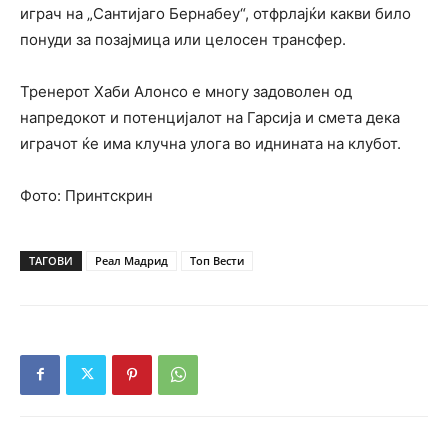
играч на „Сантијаго Бернабеу“, отфрлајќи какви било
понуди за позајмица или целосен трансфер.
Тренерот Хаби Алонсо е многу задоволен од
напредокот и потенцијалот на Гарсија и смета дека
играчот ќе има клучна улога во иднината на клубот.
Фото: Принтскрин
ТАГОВИ
Реал Мадрид
Топ Вести