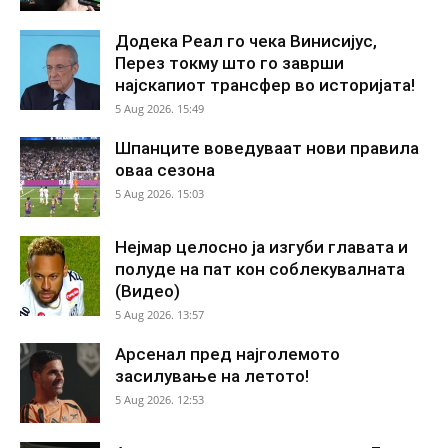
Додека Реал го чека Винисијус,
Перез токму што го заврши
најскапиот трансфер во историјата!
5 Aug 2026. 15:49
Шпанците воведуваат нови правила
оваа сезона
5 Aug 2026. 15:03
Нејмар целосно ја изгуби главата и
полуде на пат кон соблекувалната
(Видео)
5 Aug 2026. 13:57
Арсенал пред најголемото
засилување на летото!
5 Aug 2026. 12:53