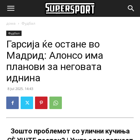
SuperSport.mk
дома
Фудбал
Фудбал
Гарсија ќе остане во
Мадрид: Алонсо има
планови за неговата
иднина
8 Jul 2025. 14:43
Зошто проблемот со улични кучиња