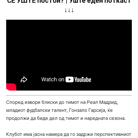
СÈ УШТЕ постои? | Уште еден поткаст
↓↓↓
Според извори блиски до тимот на Реал Мадрид,
младиот фудбалски талент, Гонзало Гарсија, ќе
продолжи да биде дел од тимот и наредната сезона.
Клубот има јасна намера да го задржи перспективниот