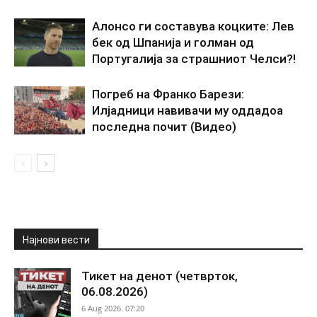
Алонсо ги составува коцките: Лев
бек од Шпанија и голман од
Португалија за страшниот Челси?!
Погреб на Франко Барези:
Илјадници навивачи му оддадоа
последна почит (Видео)
Најнови вести
Тикет на денот (четврток,
06.08.2026)
6 Aug 2026. 07:20