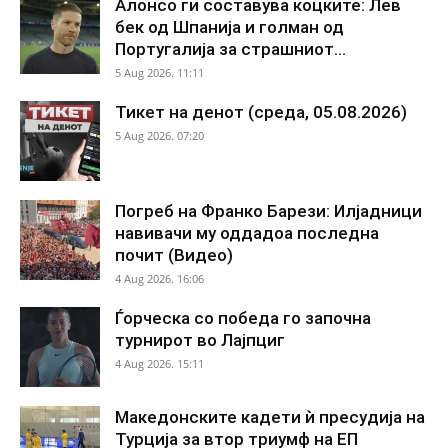
Алонсо ги составува коцките: Лев
бек од Шпанија и голман од
Португалија за страшниот...
5 Aug 2026. 11:11
Тикет на денот (среда, 05.08.2026)
5 Aug 2026. 07:20
Погреб на Франко Барези: Илјадници
навивачи му оддадоа последна
почит (Видео)
4 Aug 2026. 16:06
Ѓорческа со победа го започна
турнирот во Лајпциг
4 Aug 2026. 15:11
Македонските кадети ѝ пресудија на
Турција за втор триумф на ЕП