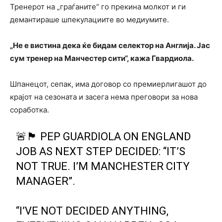
Тренерот на „граѓаните“ го прекина молкот и ги
демантираше шпекулациите во медиумите.
„Не е вистина дека ќе бидам селектор на Англија. Јас
сум тренер на Манчестер сити“, кажа Гвардиола.
Шпанецот, сепак, има договор со премиерлигашот до
крајот на сезоната и засега нема преговори за нова
соработка.
🚨🏴󠁧󠁢󠁥󠁮󠁧󠁿 PEP GUARDIOLA ON ENGLAND
JOB AS NEXT STEP DECIDED: “IT’S
NOT TRUE. I’M MANCHESTER CITY
MANAGER”.
“I’VE NOT DECIDED ANYTHING,