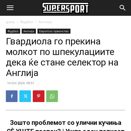
SuperSport.mk
дома
Фудбал
Англија
Фудбал
Англија
Европско првенство
Гвардиола го прекина
молкот по шпекулациите
дека ќе стане селектор на
Англија
14 Oct 2024. 09:51
Зошто проблемот со улични кучиња