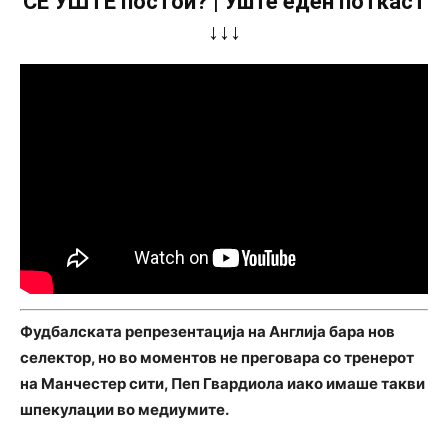
СÈ УШТЕ постои? | Уште еден поткаст
↓↓↓
Фудбалската репрезентација на Англија бара нов
селектор, но во моментов не преговара со тренерот
на Манчестер сити, Пеп Гвардиола иако имаше такви
шпекулации во медиумите.