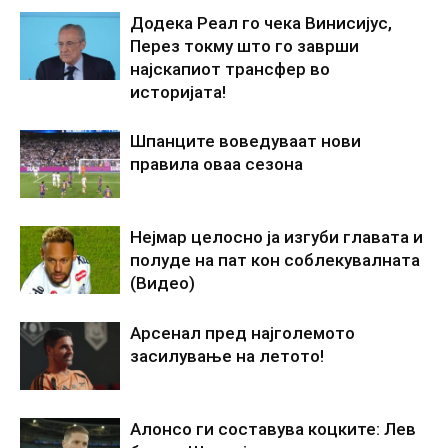
Додека Реал го чека Винисијус,
Перез токму што го заврши
најскапиот трансфер во
историјата!
Шпанците воведуваат нови
правила оваа сезона
Нејмар целосно ја изгуби главата и
полуде на пат кон соблекувалната
(Видео)
Арсенал пред најголемото
засилување на летото!
Алонсо ги составува коцките: Лев