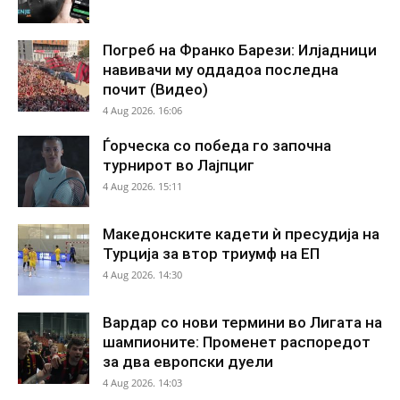
Погреб на Франко Барези: Илјадници
навивачи му оддадоа последна
почит (Видео)
4 Aug 2026. 16:06
Ѓорческа со победа го започна
турнирот во Лајпциг
4 Aug 2026. 15:11
Македонските кадети ѝ пресудија на
Турција за втор триумф на ЕП
4 Aug 2026. 14:30
Вардар со нови термини во Лигата на
шампионите: Променет распоредот
за два европски дуели
4 Aug 2026. 14:03