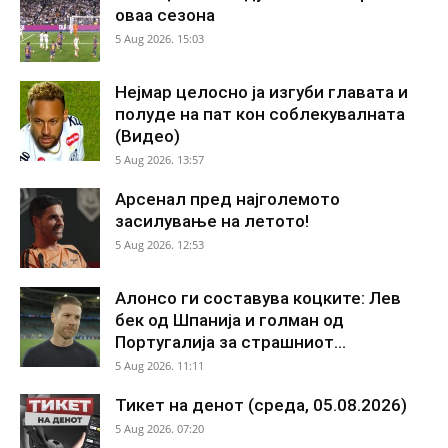
оваа сезона
5 Aug 2026. 15:03
Нејмар целосно ја изгуби главата и
полуде на пат кон соблекувалната
(Видео)
5 Aug 2026. 13:57
Арсенал пред најголемото
засилување на летото!
5 Aug 2026. 12:53
Алонсо ги составува коцките: Лев
бек од Шпанија и голман од
Португалија за страшниот...
5 Aug 2026. 11:11
Тикет на денот (среда, 05.08.2026)
5 Aug 2026. 07:20