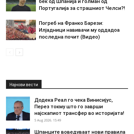
бек од Шпанија и голман од
Португалија за страшниот Челси?!
Погреб на Франко Барези:
Илјадници навивачи му оддадоа
последна почит (Видео)
Најнови вести
Додека Реал го чека Винисијус,
Перез токму што го заврши
најскапиот трансфер во историјата!
5 Aug 2026. 15:49
Шпанците воведуваат нови правила