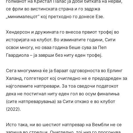
голманот на Кристал Палас ја доби битката на нерви,
се фрли во вистинската страна и го задржа
„минималецот“ кој претходно го донесе Езе.
Хендерсон и дружината го внесоа првиот трофеј во
историјата на клубот. Во изминатите години, Сити
освои многу, но оваа година беше сува за Пеп
Гвардиола – ја заврши без ниту еден трофеј.
Сега многумина ќе ја бараат одговорноста во Ерлинг
Халанд, голгетерот кој очигледно не е предодреден за
најголемите натпревари. За тоа сведочи податокот
дека не постигнал ниту еден гол во осум финалиња
(сите натпреварувања) за Сити откако е во клубот
(2022).
Исто така, ни во шестиот натпревар на Вембли не се
запиша во стрелци. Очигледно, тој низ го прогонува,