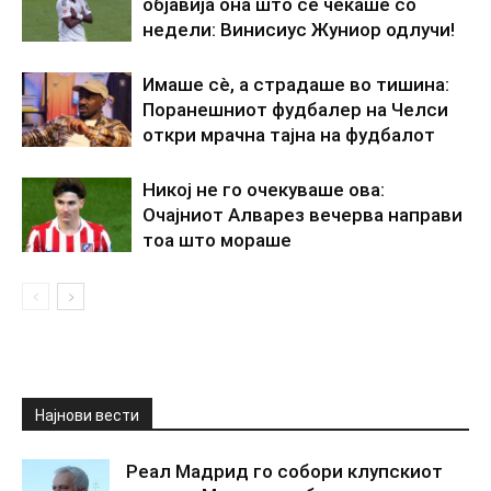
објавија она што се чекаше со
недели: Винисиус Жуниор одлучи!
Имаше сè, а страдаше во тишина:
Поранешниот фудбалер на Челси
откри мрачна тајна на фудбалот
Никој не го очекуваше ова:
Очајниот Алварез вечерва направи
тоа што мораше
Најнови вести
Реал Мадрид го собори клупскиот