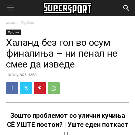
SuperSport.mk
дома
Фудбал
Фудбал
Халанд без гол во осум
финалиња – ни пенал не
смее да изведе
18 May 2025. 12:50
Зошто проблемот со улични кучиња
СÈ УШТЕ постои? | Уште еден поткаст
↓↓↓