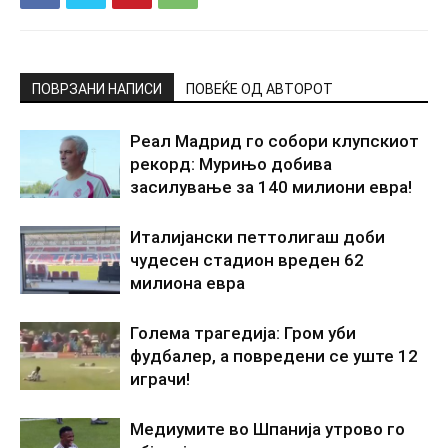
ПОВРЗАНИ НАПИСИ
ПОВЕЌЕ ОД АВТОРОТ
Реал Мадрид го собори клупскиот
рекорд: Мурињо добива
засилување за 140 милиони евра!
Италијански петтолигаш доби
чудесен стадион вреден 62
милиона евра
Голема трагедија: Гром уби
фудбалер, а повредени се уште 12
играчи!
Медиумите во Шпанија утрово го