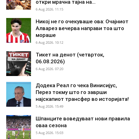
откри мрачна тајна на...
6 Aug 2026. 11:15
Никој не го очекуваше ова: Очајниот
Алварез вечерва направи тоа што
мораше
6 Aug 2026. 10:12
Тикет на денот (четврток,
06.08.2026)
6 Aug 2026. 07:20
Додека Реал го чека Винисијус,
Перез токму што го заврши
најскапиот трансфер во историјата!
5 Aug 2026. 15:49
Шпанците воведуваат нови правила
оваа сезона
5 Aug 2026. 15:03