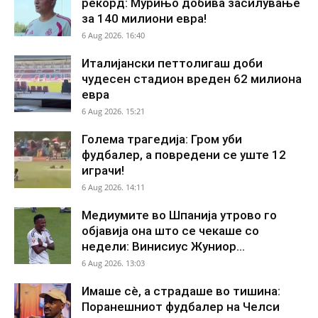
рекорд: Мурињо добива засилување
за 140 милиони евра!
6 Aug 2026. 16:40
Италијански петтолигаш доби
чудесен стадион вреден 62 милиона
евра
6 Aug 2026. 15:21
Голема трагедија: Гром уби
фудбалер, а повредени се уште 12
играчи!
6 Aug 2026. 14:11
Медиумите во Шпанија утрово го
објавија она што се чекаше со
недели: Винисиус Жуниор...
6 Aug 2026. 13:03
Имаше сè, а страдаше во тишина:
Поранешниот фудбалер на Челси