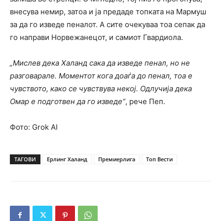
внесува немир, затоа и ја предаде топката на Мармуш
за да го изведе пеналот. А сите очекуваа тоа сепак да
го направи Норвежанецот, и самиот Гвардиола.
„Мислев дека Халанд сака да изведе пенал, но не
разговарале. Моментот кога доаѓа до пенал, тоа е
чувството, како се чувствува некој. Одлучија дека
Омар е подготвен да го изведе“
, рече Пеп.
Фото: Grok AI
ТАГОВИ
Ерлинг Хaланд
Премиерлига
Топ Вести