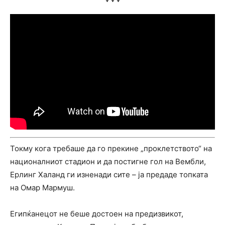
Токму кога требаше да го прекине „проклетството“ на
националниот стадион и да постигне гол на Вембли,
Ерлинг Халанд ги изненади сите – ја предаде топката
на Омар Мармуш.
Египќанецот не беше достоен на предизвикот,