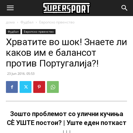
SuperSport.mk
дома
Фудбал
Европско првенство
Фудбал
Европско првенство
Хрватите во шок! Знаете ли
каков им е балансот
против Португалија?!
23 Jun 2016. 05:53
Зошто проблемот со улични кучиња
СÈ УШТЕ постои? | Уште еден поткаст
↓↓↓