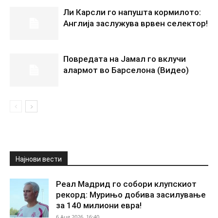
Ли Карсли го напушта кормилото:
Англија заслужува врвен селектор!
Повредата на Јамал го вклучи
алармот во Барселона (Видео)
Најнови вести
Реал Мадрид го собори клупскиот
рекорд: Мурињо добива засилување
за 140 милиони евра!
6 Aug 2026. 16:40