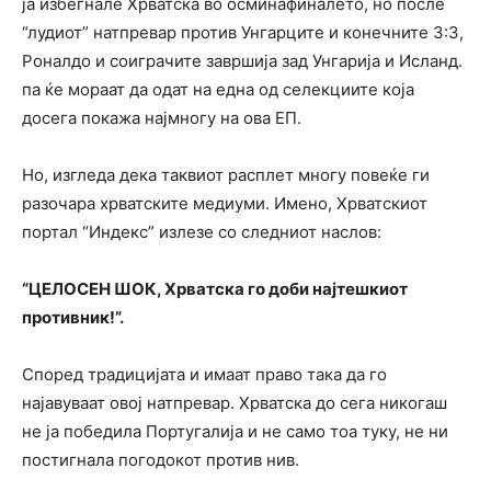
ја избегнале Хрватска во осминафиналето, но после
“лудиот” натпревар против Унгарците и конечните 3:3,
Роналдо и соиграчите завршија зад Унгарија и Исланд.
па ќе мораат да одат на една од селекциите која
досега покажа најмногу на ова ЕП.
Но, изгледа дека таквиот расплет многу повеќе ги
разочара хрватските медиуми. Имено, Хрватскиот
портал “Индекс” излезе со следниот наслов:
“ЦЕЛОСЕН ШОК, Хрватска го доби најтешкиот
противник!”.
Според традицијата и имаат право така да го
најавуваат овој натпревар. Хрватска до сега никогаш
не ја победила Португалија и не само тоа туку, не ни
постигнала погодокот против нив.