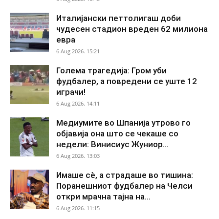
Италијански петтолигаш доби
чудесен стадион вреден 62 милиона
евра
6 Aug 2026. 15:21
Голема трагедија: Гром уби
фудбалер, а повредени се уште 12
играчи!
6 Aug 2026. 14:11
Медиумите во Шпанија утрово го
објавија она што се чекаше со
недели: Винисиус Жуниор...
6 Aug 2026. 13:03
Имаше сè, а страдаше во тишина:
Поранешниот фудбалер на Челси
откри мрачна тајна на...
6 Aug 2026. 11:15