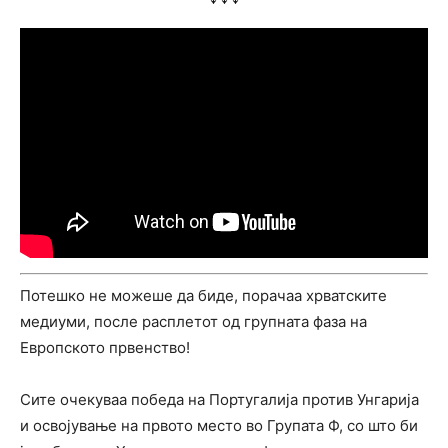
Потешко не можеше да биде, порачаа хрватските
медиуми, после расплетот од групната фаза на
Европското првенство!
Сите очекуваа победа на Португалија против Унгарија
и освојување на првото место во Групата Ф, со што би