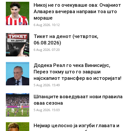
Никој не го очекуваше ова: Очајниот
Алварез вечерва направи тоа што
мораше
6 Aug 2026. 10:12
Тикет на денот (четврток,
06.08.2026)
6 Aug 2026. 07:20
Додека Реал го чека Винисијус,
Перез токму што го заврши
најскапиот трансфер во историјата!
5 Aug 2026. 15:49
Шпанците воведуваат нови правила
оваа сезона
5 Aug 2026. 15:03
Нејмар целосно ја изгуби главата и