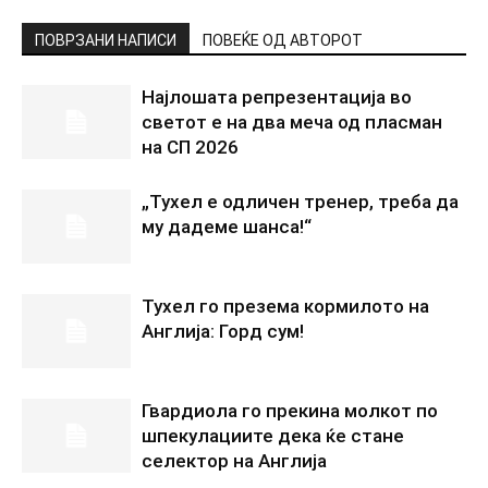
ПОВРЗАНИ НАПИСИ
ПОВЕЌЕ ОД АВТОРОТ
Најлошата репрезентација во
светот е на два меча од пласман
на СП 2026
„Тухел е одличен тренер, треба да
му дадеме шанса!“
Тухел го презема кормилото на
Англија: Горд сум!
Гвардиола го прекина молкот по
шпекулациите дека ќе стане
селектор на Англија