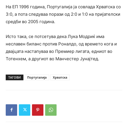
На ЕП 1996 година, Португалија ја совлада Хрватска со
3:0, а пота следуваа порази од 2:0 и 1:0 на пријателски
средби во 2005 година.
Исто така, се потсетува дека Лука Модриќ има
неславен биланс против Роналдо, од времето кога и
двајцата настапуваа во Премиер лигата, едниот во
Тотенхем, а другиот во Манчестер Јунајтед.
ТАГОВИ
Португалија
Хрватска