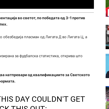
ентација во светот, по победата од 3-1 против
пех.
 обезбедија пласман од Лигата Д во Лигата Ц, а
лизирана за фудбалска статистика, открива што
два натпревари од квалификациите за Светското
формата.
THIS DAY COULDN'T GET
CK THIS OUT: