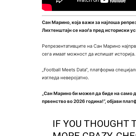
Сан Марино, која важи за најлоша репрез
Лихтенштајн се наоѓа пред историски ус
Репрезентативците на Сан Марино најпрво
сега имаат можност да испишат историја.
„Football Meets Data“, платформа специја
изгледа неверојатно.
„Сан Марино би можел да биде на само 
првенство во 2026 година!“, објави плат
IF YOU THOUGHT 
MORE CRAZY, CHE