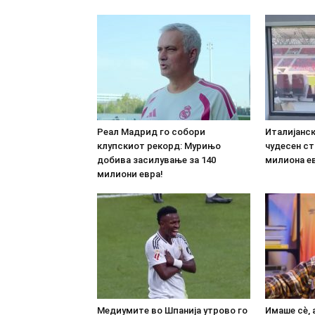
Реал Мадрид го собори
Италијанс
клупскиот рекорд: Мурињо
чудесен ст
добива засилување за 140
милиона е
милиони евра!
Медиумите во Шпанија утрово го
Имаше сè, 