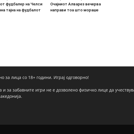
от фудбалер на Челси
Очајниот Алварез вечерва
на тајна на фудбалот
направи тоа што мораше
но за лица со 18+ години. Играј одговорно!
а и за забавните игри не е дозволено физичко лице да учествува
Македонија.