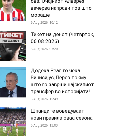
ова: Очајниот Алварез
вечерва направи тоа што
мораше
6 Aug 2026. 10:12
Тикет на денот (четврток,
06.08.2026)
6 Aug 2026. 07:20
Додека Реал го чека
Винисијус, Перез токму
што го заврши најскапиот
трансфер во историјата!
5 Aug 2026. 15:49
Шпанците воведуваат
нови правила оваа сезона
5 Aug 2026. 15:03