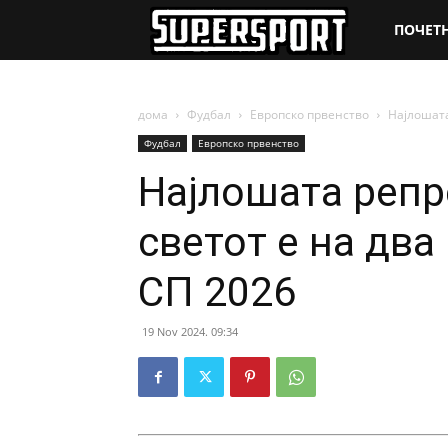
SuperSpo
ПОЧЕТ
дома
Фудбал
Европско првенство
Најлошата
Фудбал
Европско првенство
Најлошата репр
светот е на два
СП 2026
19 Nov 2024. 09:34