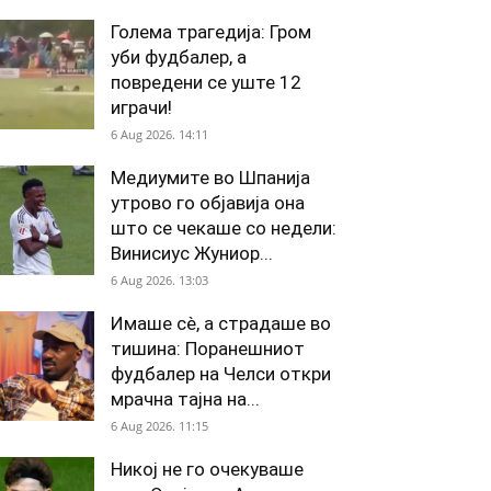
Голема трагедија: Гром
уби фудбалер, а
повредени се уште 12
играчи!
6 Aug 2026. 14:11
Медиумите во Шпанија
утрово го објавија она
што се чекаше со недели:
Винисиус Жуниор...
6 Aug 2026. 13:03
Имаше сè, а страдаше во
тишина: Поранешниот
фудбалер на Челси откри
мрачна тајна на...
6 Aug 2026. 11:15
Никој не го очекуваше