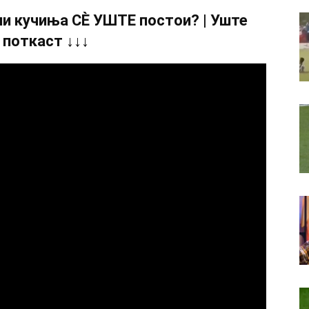
и кучиња СÈ УШТЕ постои? | Уште
 поткаст ↓↓↓