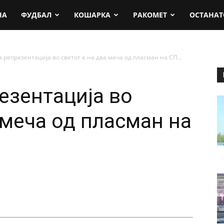
rt.mk
НА
ФУДБАЛ
КОШАРКА
РАКОМЕТ
ОСТАНАТ
 репрезентација во светот е на два меча од пласман на СП...
езентација во
 меча од пласман на