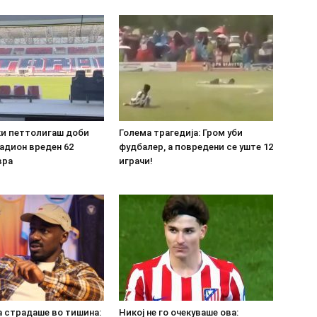
ки петтолигаш доби
Голема трагедија: Гром уби
адион вреден 62
фудбалер, а повредени се уште 12
вра
играчи!
а страдаше во тишина:
Никој не го очекуваше ова: