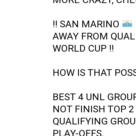
‼️
SAN MARINO
AWAY FROM QUALI
WORLD CUP
‼️
HOW IS THAT POS
BEST 4 UNL GROU
NOT FINISH TOP 2
QUALIFYING GROU
PLAY-OFFS.