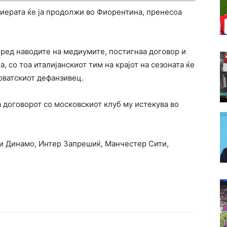
иерата ќе ја продолжи во Фиорентина, пренесоа
ред наводите на медиумите, постигнаа договор и
, со тоа италијанскиот тим на крајот на сезоната ќе
рватскиот дефанзивец.
а договорот со московскиот клуб му истекува во
ки Динамо, Интер Запрешиќ, Манчестер Сити,