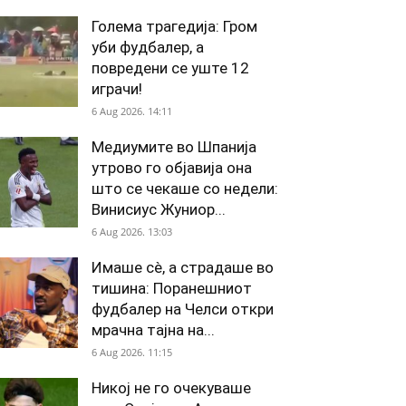
Голема трагедија: Гром
уби фудбалер, а
повредени се уште 12
играчи!
6 Aug 2026. 14:11
Медиумите во Шпанија
утрово го објавија она
што се чекаше со недели:
Винисиус Жуниор...
6 Aug 2026. 13:03
Имаше сè, а страдаше во
тишина: Поранешниот
фудбалер на Челси откри
мрачна тајна на...
6 Aug 2026. 11:15
Никој не го очекуваше