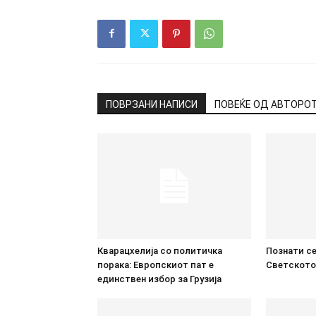
ПОВРЗАНИ НАПИСИ
ПОВЕЌЕ ОД АВТОРО
Кварацхелија со политичка
Познати се
порака: Европскиот пат е
Светското
единствен избор за Грузија