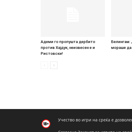
Адеми го пропушта дербито
Белингам: 
против Хајдук, неизвесен е и
мораше да 
Ристовски!
Учество во игри на среќа е дозволе