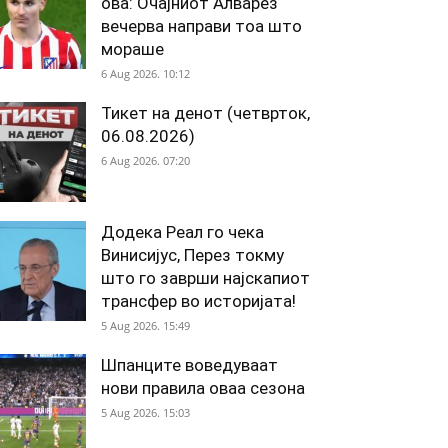
ова: Очајниот Алварез
вечерва направи тоа што
мораше
6 Aug 2026. 10:12
Тикет на денот (четврток,
06.08.2026)
6 Aug 2026. 07:20
Додека Реал го чека
Винисијус, Перез токму
што го заврши најскапиот
трансфер во историјата!
5 Aug 2026. 15:49
Шпанците воведуваат
нови правила оваа сезона
5 Aug 2026. 15:03