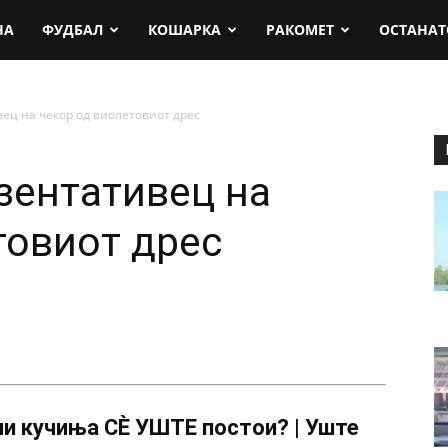
rt.mk
НА
ФУДБАЛ
КОШАРКА
РАКОМЕТ
ОСТАНАТ
ец на чекор од виолетовиот дрес
зентативец на
товиот дрес
и кучиња СÈ УШТЕ постои? | Уште