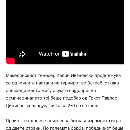
Македонскиот тенисер Калин Ивановски продолжува
со одличните настапи на турнирот во Загреб, откако
обезбеди место меѓу осумте најдобри. Во
осминафиналето тој беше подобар од Гркот Павлос
Циципас, совладувајќи го со 2-0 во сетови.
Првиот сет донесе неизвесна битка и израмнета игра
од двете страни. По големата борба, победникот беше