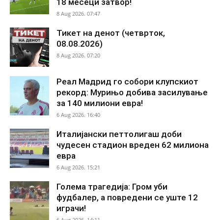
18 месеци затвор!
8 Aug 2026. 07:47
Тикет на денот (четврток,
08.08.2026)
8 Aug 2026. 07:20
Реал Мадрид го собори клупскиот
рекорд: Мурињо добива засилување
за 140 милиони евра!
6 Aug 2026. 16:40
Италијански петтолигаш доби
чудесен стадион вреден 62 милиона
евра
6 Aug 2026. 15:21
Голема трагедија: Гром уби
фудбалер, а повредени се уште 12
играчи!
6 Aug 2026. 14:11