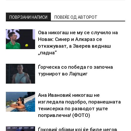
ПОВРЗАНИ НАПИСИ
ПОВЕЌЕ ОД АВТОРОТ
Ова никогаш не му се случило на
Новак: Синер и Алкараз се
откажуваат, а Зверев веднаш
„падна“
Ѓорческа со победа го започна
турнирот во Лајпциг
Ана Ивановиќ никогаш не
изгледала подобро, поранешната
тенисерка по разводот уште
попривлечна! (ФОТО)
Ѓоковиќ објави кој ќе биде негов