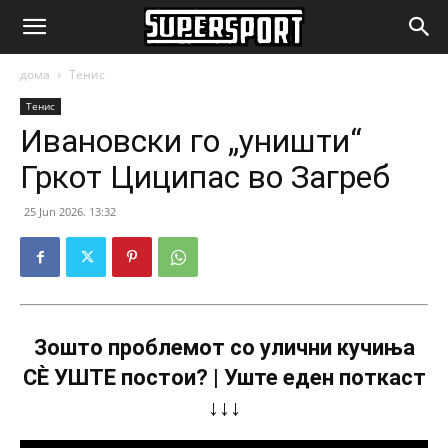
SuperSport.mk
дома
Тенис
Тенис
Ивановски го „уништи“
Гркот Циципас во Загреб
25 Jun 2026. 13:32
Зошто проблемот со улични кучиња
СÈ УШТЕ постои? | Уште еден поткаст
↓↓↓