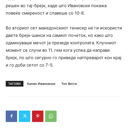
решен во тај-брејк, каде што Ивановски покажа
повеќе смиреност и славеше со 10-8.
Во вториот сет македонскиот тенисер не ги искористи
двете брејк-шанси на самиот почеток, но како што
одминуваше мечот ја презеде контролата. Клучниот
момент се случи во 11. гем кога успеа да направи
брејк, по што сигурно го приведе натпреварот кон крај
и го доби сетот со 7-5.
ТАГОВИ
Калин Ивановски
Топ Вести