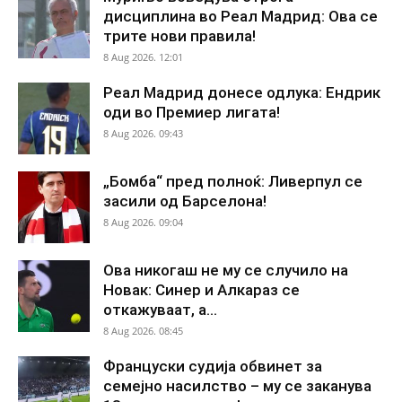
дисциплина во Реал Мадрид: Ова се
трите нови правила!
8 Aug 2026. 12:01
Реал Мадрид донесе одлука: Ендрик
оди во Премиер лигата!
8 Aug 2026. 09:43
„Бомба“ пред полноќ: Ливерпул се
засили од Барселона!
8 Aug 2026. 09:04
Ова никогаш не му се случило на
Новак: Синер и Алкараз се
откажуваат, а...
8 Aug 2026. 08:45
Француски судија обвинет за
семејно насилство – му се заканува