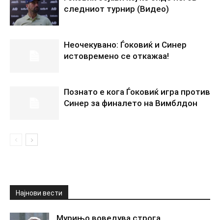
следниот турнир (Видео)
Неочекувано: Ѓоковиќ и Синер
истовремено се откажаа!
Познато е кога Ѓоковиќ игра против
Синер за финалето на Вимблдон
Најнови вести
Мурињо воведува строга