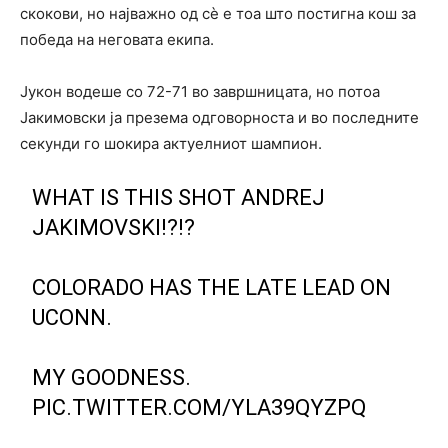
скокови, но најважно од сè е тоа што постигна кош за
победа на неговата екипа.
Јукон водеше со 72-71 во завршницата, но потоа
Јакимовски ја презема одговорноста и во последните
секунди го шокира актуелниот шампион.
WHAT IS THIS SHOT ANDREJ
JAKIMOVSKI!?!?
COLORADO HAS THE LATE LEAD ON
UCONN.
MY GOODNESS.
PIC.TWITTER.COM/YLA39QYZPQ