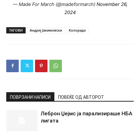
— Made For March (@madeformarch)
November 26,
2024
ТАГОВИ
Андреј Јакимовски
Колорадо
ПОВРЗАНИ НАПИСИ
ПОВЕЌЕ ОД АВТОРОТ
Леброн Џејмс ја парализираше НБА
лигата