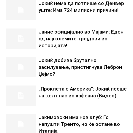
Јокиќ нема да потпише со Денвер
уште: Има 724 милиони причини!
Јанис официјално во Мајами: Еден
од најголемите трејдови во
историјата!
Јокиќ добива брутално
засилување, пристигнува Леброн
Џејмс?
„Проклета е Америка“: Јокиќ пееше
на цел глас во кафеана (Видео)
Јакимовски има нов клуб: Го
напушти Тренто, но ќе остане во
Италија