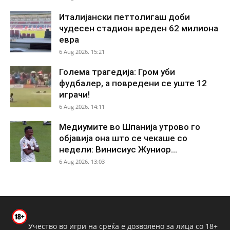
Италијански петтолигаш доби
чудесен стадион вреден 62 милиона
евра
6 Aug 2026. 15:21
Голема трагедија: Гром уби
фудбалер, а повредени се уште 12
играчи!
6 Aug 2026. 14:11
Медиумите во Шпанија утрово го
објавија она што се чекаше со
недели: Винисиус Жуниор...
6 Aug 2026. 13:03
Учество во игри на среќа е дозволено за лица со 18+