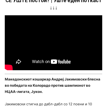
СÈ УШТЕ постои? | Уште еден поткаст
↓↓↓
Македонскиот кошаркар Андреј Јакимовски блесна
во победата на Колорадо против шампионот во
НЦАА-лигата, Јукон.
Јакимовски стигна до дабл-дабл со 12 поени и 10