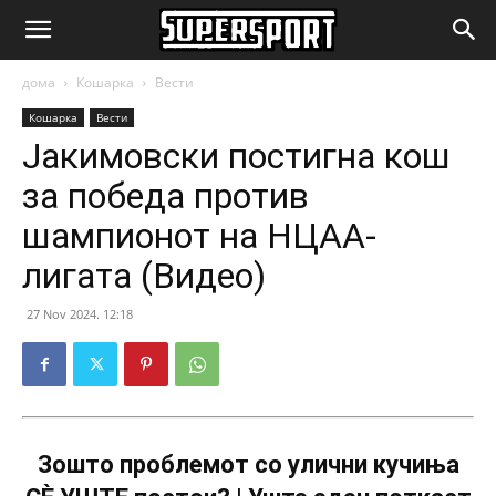
SuperSport.mk
дома
Кошарка
Вести
Кошарка
Вести
Јакимовски постигна кош
за победа против
шампионот на НЦАА-
лигата (Видео)
27 Nov 2024. 12:18
Зошто проблемот со улични кучиња