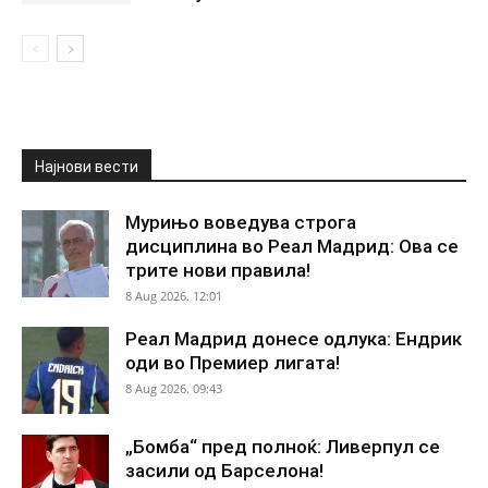
Најнови вести
Мурињо воведува строга
дисциплина во Реал Мадрид: Ова се
трите нови правила!
8 Aug 2026. 12:01
Реал Мадрид донесе одлука: Ендрик
оди во Премиер лигата!
8 Aug 2026. 09:43
„Бомба“ пред полноќ: Ливерпул се
засили од Барселона!