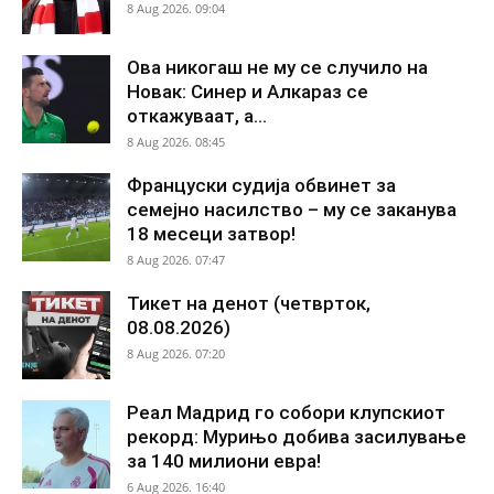
8 Aug 2026. 09:04
Ова никогаш не му се случило на
Новак: Синер и Алкараз се
откажуваат, а...
8 Aug 2026. 08:45
Француски судија обвинет за
семејно насилство – му се заканува
18 месеци затвор!
8 Aug 2026. 07:47
Тикет на денот (четврток,
08.08.2026)
8 Aug 2026. 07:20
Реал Мадрид го собори клупскиот
рекорд: Мурињо добива засилување
за 140 милиони евра!
6 Aug 2026. 16:40