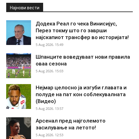
Најнови вести
Додека Реал го чека Винисијус,
Перез токму што го заврши
најскапиот трансфер во историјата!
5 Aug 2026. 15:49
Шпанците воведуваат нови правила
оваа сезона
5 Aug 2026. 15:03
Нејмар целосно ја изгуби главата и
полуде на пат кон соблекувалната
(Видео)
5 Aug 2026. 13:57
Арсенал пред најголемото
засилување на летото!
5 Aug 2026. 12:53