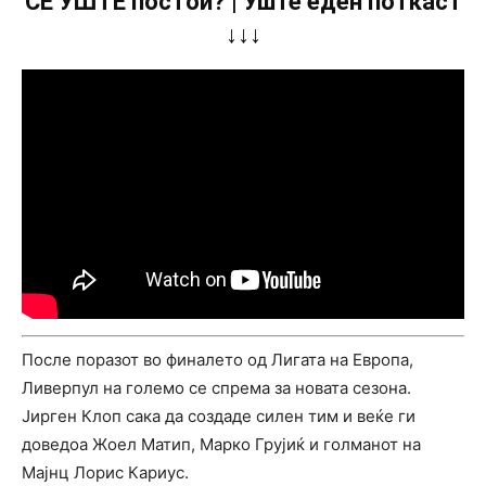
СÈ УШТЕ постои? | Уште еден поткаст
↓↓↓
После поразот во финалето од Лигата на Европа,
Ливерпул на големо се спрема за новата сезона.
Јирген Клоп сака да создаде силен тим и веќе ги
доведоа Жоел Матип, Марко Грујиќ и голманот на
Мајнц Лорис Кариус.