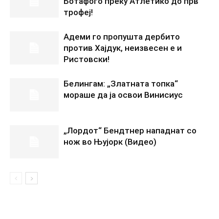
Ботафого преку Атлетико до прв
трофеј!
Адеми го пропушта дербито
против Хајдук, неизвесен е и
Ристовски!
Белингам: „Златната топка“
мораше да ја освои Винисиус
„Лордот“ Бендтнер нападнат со
нож во Њујорк (Видео)