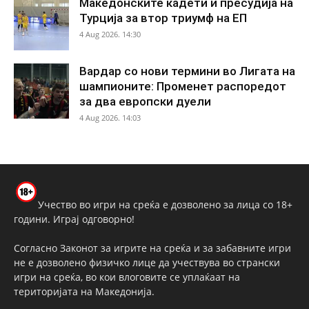
Македонските кадети ѝ пресудија на
Турција за втор триумф на ЕП
4 Aug 2026. 14:30
Вардар со нови термини во Лигата на
шампионите: Променет распоредот
за два европски дуели
4 Aug 2026. 14:03
Учество во игри на среќа е дозволено за лица со 18+
години. Играј одговорно!
Согласно Законот за игрите на среќа и за забавните игри
не е дозволено физичко лице да учествува во странски
игри на среќа, во кои влоговите се уплаќаат на
територијата на Македонија.