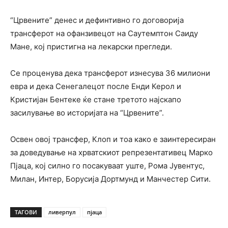
“Црвените” денес и дефинтивно го договорија
трансферот на офанзивецот на Саутемптон Саиду
Мане, кој пристигна на лекарски прегледи.
Се проценува дека трансферот изнесува 36 милиони
евра и дека Сенегалецот после Енди Керол и
Кристијан Бентеке ќе стане третото најскапо
засилување во историјата на “Црвените”.
Освен овој трансфер, Клоп и тоа како е заинтересиран
за доведување на хрватскиот репрезентативец Марко
Пјаца, кој силно го посакуваат уште, Рома Јувентус,
Милан, Интер, Борусија Дортмунд и Манчестер Сити.
ТАГОВИ
ливерпул
пјаца