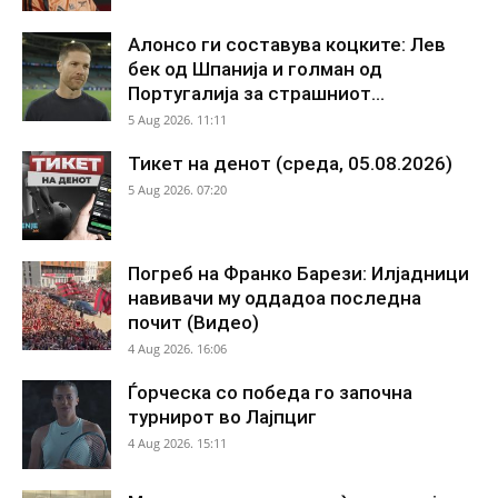
Алонсо ги составува коцките: Лев
бек од Шпанија и голман од
Португалија за страшниот...
5 Aug 2026. 11:11
Тикет на денот (среда, 05.08.2026)
5 Aug 2026. 07:20
Погреб на Франко Барези: Илјадници
навивачи му оддадоа последна
почит (Видео)
4 Aug 2026. 16:06
Ѓорческа со победа го започна
турнирот во Лајпциг
4 Aug 2026. 15:11