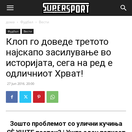
SuperSport.mk
дома
Фудбал
Вести
Фудбал
Вести
Клоп го доведе третото
најскапо засилување во
историјата, сега на ред е
одличниот Хрват!
27 Jun 2016. 20:00
Зошто проблемот со улични кучиња