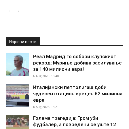
Најнови вести
Реал Мадрид го собори клупскиот
рекорд: Мурињо добива засилување
за 140 милиони евра!
6 Aug 2026. 16:40
Италијански петтолигаш доби
чудесен стадион вреден 62 милиона
евра
6 Aug 2026. 15:21
Голема трагедија: Гром уби
фудбалер, а повредени се уште 12