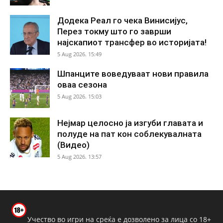
Додека Реал го чека Винисијус,
Перез токму што го заврши
најскапиот трансфер во историјата!
5 Aug 2026. 15:49
Шпанците воведуваат нови правила
оваа сезона
5 Aug 2026. 15:03
Нејмар целосно ја изгуби главата и
полуде на пат кон соблекувалната
(Видео)
5 Aug 2026. 13:57
Учество во игри на среќа е дозволено за лица со 18+