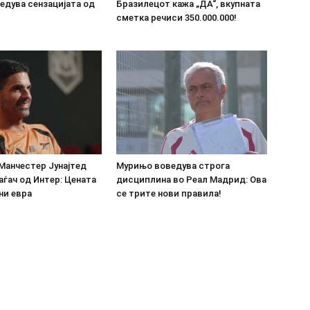
ведува сензацијата од
Бразилецот кажа „ДА“, вкупната
сметка речиси 350.000.000!
Манчестер Јунајтед
Мурињо воведува строга
аѓач од Интер: Цената
дисциплина во Реал Мадрид: Ова
ни евра
се трите нови правила!