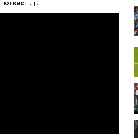
 поткаст ↓↓↓