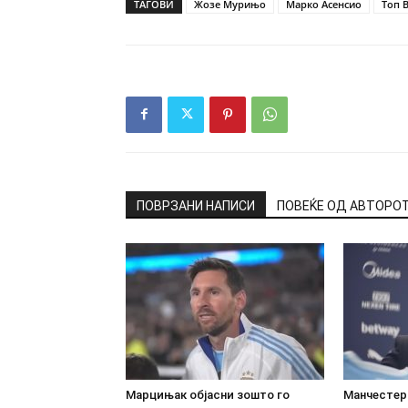
ТАГОВИ
Жозе Мурињо
Марко Асенсио
Топ 
ПОВРЗАНИ НАПИСИ
ПОВЕЌЕ ОД АВТОРО
Марцињак објасни зошто го
Манчестер