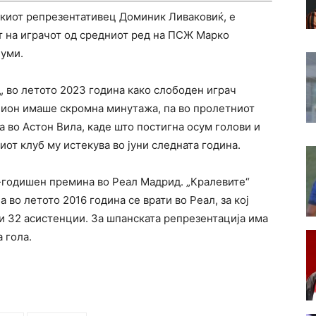
тскиот репрезентативец Доминик Ливаковиќ, е
т на играчот од средниот ред на ПСЖ Марко
иуми.
, во летото 2023 година како слободен играч
пион имаше скромна минутажа, па во пролетниот
а во Астон Вила, каде што постигна осум голови и
от клуб му истекува во јуни следната година.
19-годишен премина во Реал Мадрид. „Кралевите“
а во летото 2016 година се врати во Реал, за кој
 и 32 асистенции. За шпанската репрезентација има
 гола.