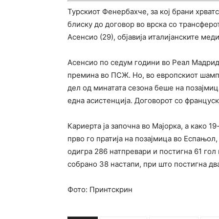
Турскиот Фенербахче, за кој брани хрва
блиску до договор во врска со трансферо
Асенсио (29), објавија италијанските мед
Асенсио по седум години во Реал Мадрид
премина во ПСЖ. Но, во европскиот шам
дел од минатата сезона беше на позајмиц
една асистенција. Договорот со француски
Кариерта ја започна во Мајорка, а како 
прво го пратија на позајмица во Еспањол, 
одигра 286 натпревари и постигна 61 гол
собрано 38 настапи, при што постигна два
Фото: Принтскрин