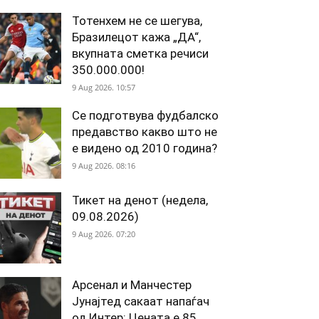
Тотенхем не се шегува,
Бразилецот кажа „ДА“,
вкупната сметка речиси
350.000.000!
9 Aug 2026. 10:57
Се подготвува фудбалско
предавство какво што не
е видено од 2010 година?
9 Aug 2026. 08:16
Тикет на денот (недела,
09.08.2026)
9 Aug 2026. 07:20
Арсенал и Манчестер
Јунајтед сакаат напаѓач
од Интер: Цената е 85