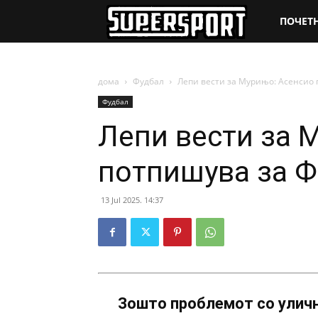
SuperSpo
ПОЧЕТ
дома
Фудбал
Лепи вести за Мурињо: Асенсио
Фудбал
Лепи вести за 
потпишува за Ф
13 Jul 2025. 14:37
Зошто проблемот со уличн