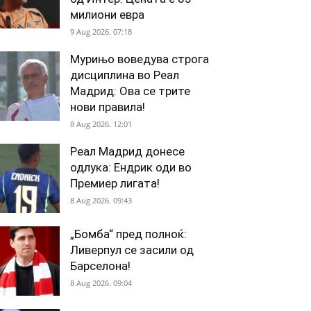
милиони евра
9 Aug 2026. 07:18
Мурињо воведува строга
дисциплина во Реал
Мадрид: Ова се трите
нови правила!
8 Aug 2026. 12:01
Реал Мадрид донесе
одлука: Ендрик оди во
Премиер лигата!
8 Aug 2026. 09:43
„Бомба“ пред полноќ:
Ливерпул се засили од
Барселона!
8 Aug 2026. 09:04