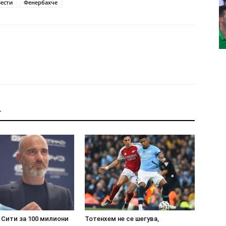
Вести
Фенербахче
Т
 Сити за 100 милиони
Тотенхем не се шегува,