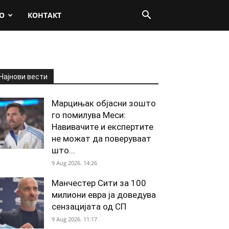
О
КОНТАКТ
Најнови вести
Марцињак објасни зошто
го помилува Меси:
Навивачите и експертите
не можат да поверуваат
што...
9 Aug 2026. 14:26
Манчестер Сити за 100
милиони евра ја доведува
сензацијата од СП
9 Aug 2026. 11:17