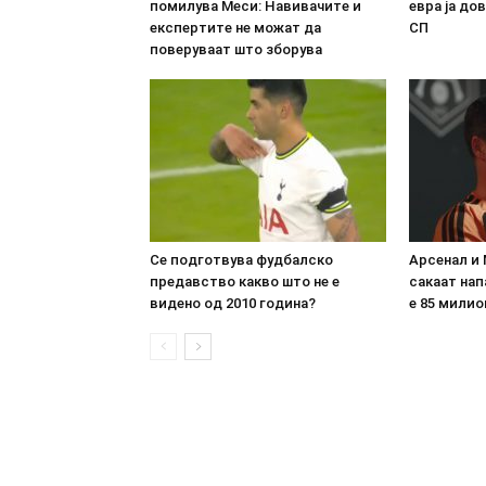
помилува Меси: Навивачите и
евра ја до
експертите не можат да
СП
поверуваат што зборува
Се подготвува фудбалско
Арсенал и 
предавство какво што не е
сакаат нап
видено од 2010 година?
е 85 милио