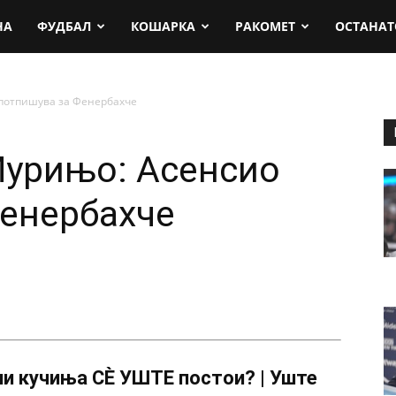
rt.mk
НА
ФУДБАЛ
КОШАРКА
РАКОМЕТ
ОСТАНАТ
 потпишува за Фенербахче
Мурињо: Асенсио
енербахче
и кучиња СÈ УШТЕ постои? | Уште