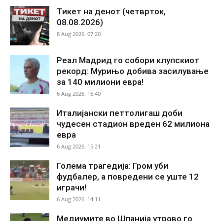
Тикет на денот (четврток,
08.08.2026)
8 Aug 2026. 07:20
Реал Мадрид го собори клупскиот
рекорд: Мурињо добива засилување
за 140 милиони евра!
6 Aug 2026. 16:40
Италијански петтолигаш доби
чудесен стадион вреден 62 милиона
евра
6 Aug 2026. 15:21
Голема трагедија: Гром уби
фудбалер, а повредени се уште 12
играчи!
6 Aug 2026. 14:11
Медиумите во Шпанија утрово го