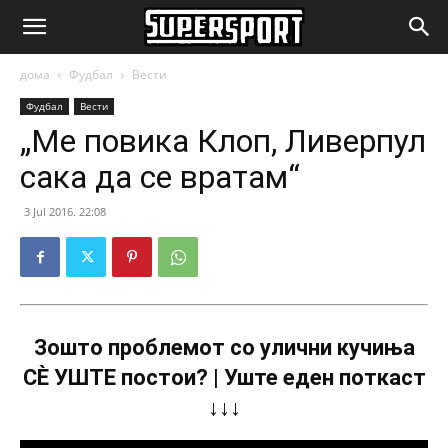
SuperSport.mk
дома
Фудбал
Вести
Фудбал
Вести
„Ме повика Клоп, Ливерпул
сака да се вратам“
3 Jul 2016. 22:08
Зошто проблемот со улични кучиња
СÈ УШТЕ постои? | Уште еден поткаст
↓↓↓