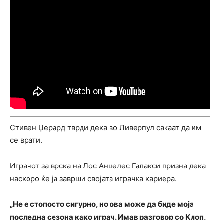
Стивен Џерард тврди дека во Ливерпул сакаат да им
се врати.
Играчот за врска на Лос Анџелес Галакси призна дека
наскоро ќе ја заврши својата играчка кариера.
„Не е стопосто сигурно, но ова може да биде моја
последна сезона како играч. Имав разговор со Клоп,