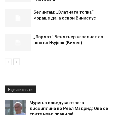
Белингам: „Златната топка“
мораше да ја освои Винисиус
„Лордот“ Бендтнер нападнат со
нож во Њујорк (Видео)
Најнови вести
Мурињо воведува строга
дисциплина во Реал Мадрид: Ова се
трите нови правила!