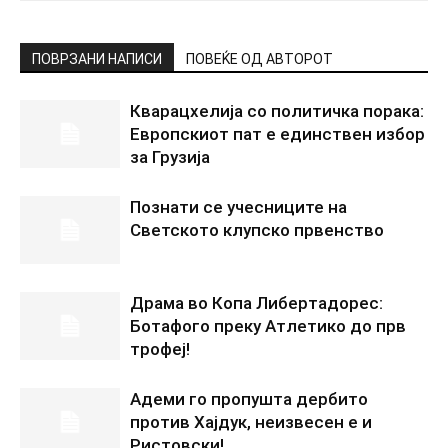
ПОВРЗАНИ НАПИСИ
ПОВЕЌЕ ОД АВТОРОТ
Кварацхелија со политичка порака:
Европскиот пат е единствен избор
за Грузија
Познати се учесниците на
Светското клупско првенство
Драма во Копа Либертадорес:
Ботафого преку Атлетико до прв
трофеј!
Адеми го пропушта дербито
против Хајдук, неизвесен е и
Ристовски!