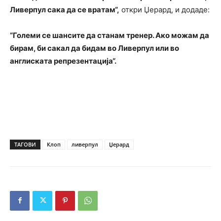
Ливерпул сака да се вратам“,
откри Џерард, и додаде:
“Големи се шансите да станам тренер. Ако можам да
бирам, би сакал да бидам во Ливерпул или во
англиската репрезентација“.
ТАГОВИ
Клоп
ливерпул
Џерард