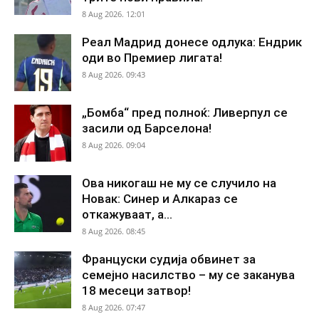
8 Aug 2026. 12:01
Реал Мадрид донесе одлука: Ендрик
оди во Премиер лигата!
8 Aug 2026. 09:43
„Бомба“ пред полноќ: Ливерпул се
засили од Барселона!
8 Aug 2026. 09:04
Ова никогаш не му се случило на
Новак: Синер и Алкараз се
откажуваат, а...
8 Aug 2026. 08:45
Француски судија обвинет за
семејно насилство – му се заканува
18 месеци затвор!
8 Aug 2026. 07:47