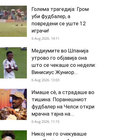
Голема трагедија: Гром
уби фудбалер, а
повредени се уште 12
играчи!
6 Aug 2026. 14:11
Медиумите во Шпанија
утрово го објавија она
што се чекаше со недели:
Винисиус Жуниор...
6 Aug 2026. 13:03
Имаше сè, а страдаше во
тишина: Поранешниот
фудбалер на Челси откри
мрачна тајна на...
6 Aug 2026. 11:15
Никој не го очекуваше