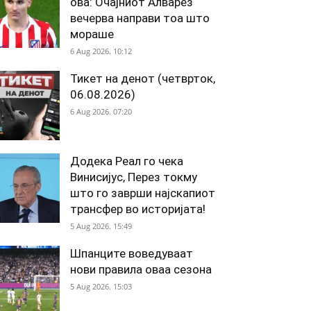
ова: Очајниот Алварез
вечерва направи тоа што
мораше
6 Aug 2026. 10:12
Тикет на денот (четврток,
06.08.2026)
6 Aug 2026. 07:20
Додека Реал го чека
Винисијус, Перез токму
што го заврши најскапиот
трансфер во историјата!
5 Aug 2026. 15:49
Шпанците воведуваат
нови правила оваа сезона
5 Aug 2026. 15:03