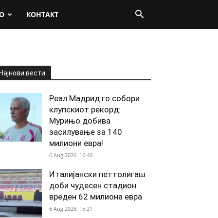
О
КОНТАКТ
Најнови вести
Реал Мадрид го собори
клупскиот рекорд:
Мурињо добива
засилување за 140
милиони евра!
6 Aug 2026. 16:40
Италијански петтолигаш
доби чудесен стадион
вреден 62 милиона евра
6 Aug 2026. 15:21