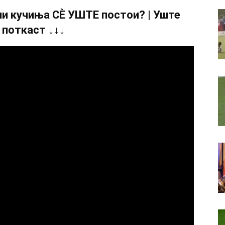
и кучиња СÈ УШТЕ постои? | Уште
 поткаст ↓↓↓