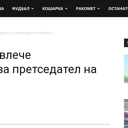
rt.mk
НА
ФУДБАЛ
КОШАРКА
РАКОМЕТ
ОСТАНАТ
урата за претседател на Ирска
овлече
за претседател на