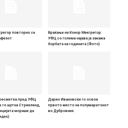
грегор повторно се
Враќање на Конор Мекгрегор:
афезот
УФЦ со голема најава ја закажа
борбата на годината (Фото)
ресметка пред УФЦ
Дарио Ивановски го освои
в го шутна Стрикленд,
првото место на полумаратонот
ицијата мораше да
во Дубровник
идео)