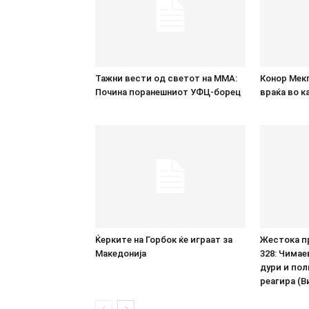
Тажни вести од светот на ММА:
Конор Мек
Почина поранешниот УФЦ-борец
враќа во к
Ќерките на Горбок ќе играат за
Жестока п
Македонија
328: Чимае
дури и пол
реагира (В