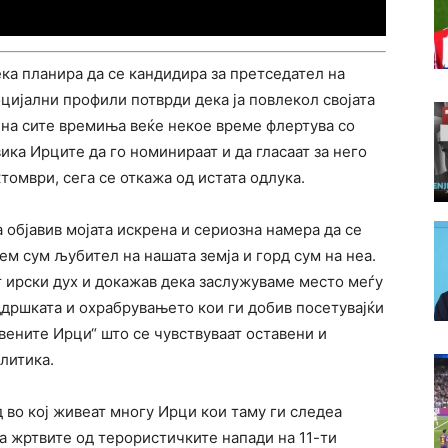
ка планира да се кандидира за претседател на
социјални профили потврди дека ја повлекол својата
на сите времиња веќе некое време флертува со
вика Ирците да го номинираат и да гласаат за него
томври, сега се откажа од истата одлука.
а објавив мојата искрена и сериозна намера да се
ем сум љубител на нашата земја и горд сум на неа.
т ирски дух и докажав дека заслужуваме место меѓу
ддршката и охрабрувањето кои ги добив посетувајќи
авените Ирци“ што се чувствуваат оставени и
литика.
д во кој живеат многу Ирци кои таму ги следеа
а жртвите од терористичките напади на 11-ти