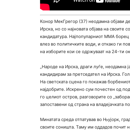
Конор МекГрегор (37) неодамна објави де
Ирска, но со најновата објава на своите 
кандидатура. Најпопуларниот ММА борец 
влез во политичките води, и откако ги по
на изборите кои се одржуваат на 24-ти ок
„Народе на Ирска, драги луѓе, неодамна ј
кандидирам за претседател на Ирска. Гол
На светската сцена го покажав борбенио
најдобрите. Искрено сум почестен од по
го целиот остров, разговорите со „забор
запоставени од страна на владејачката по
Минатата среда отпатував во Њујорк, гра
своите соништа. Таму им оддадов почит н