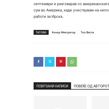
септември и разговарав со американската
сум во Америка, каде учествувам на непл
работи за Ирска.
ТАГОВИ
Конор Мекгрегор
Топ Вести
ПОВРЗАНИ НАПИСИ
ПОВЕЌЕ ОД АВТОРО