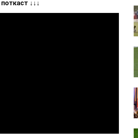
 поткаст ↓↓↓