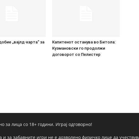
добие „вајлд-карта“ за
Капитенот останува во Битола:
Кузмановски го продолжи
договорот со Пелистер
но за лица со 18+ години. Играј одговорно!
а и за забавните игри не е дозволено физичко лице да учествува