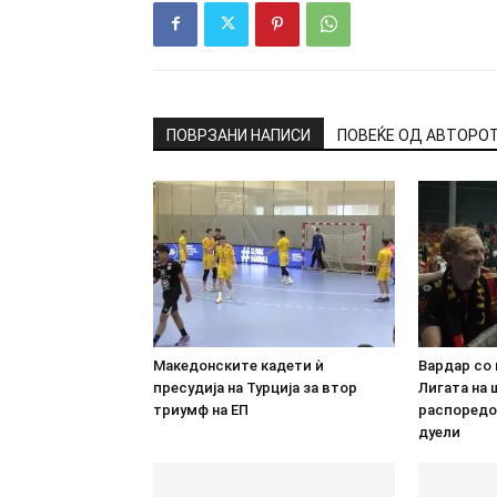
ПОВРЗАНИ НАПИСИ
ПОВЕЌЕ ОД АВТОРО
Македонските кадети ѝ
Вардар со
пресудија на Турција за втор
Лигата на
триумф на ЕП
распоредо
дуели