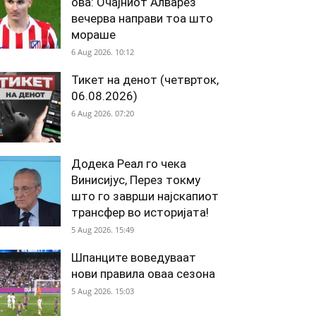
ова: Очајниот Алварез
вечерва направи тоа што
мораше
6 Aug 2026. 10:12
Тикет на денот (четврток,
06.08.2026)
6 Aug 2026. 07:20
Додека Реал го чека
Винисијус, Перез токму
што го заврши најскапиот
трансфер во историјата!
5 Aug 2026. 15:49
Шпанците воведуваат
нови правила оваа сезона
5 Aug 2026. 15:03