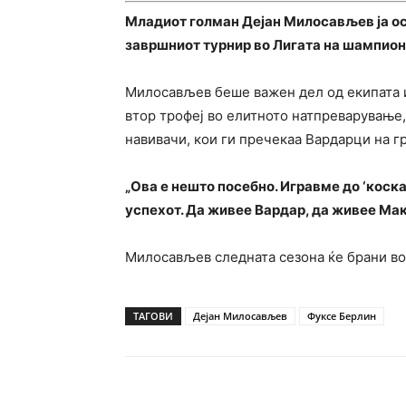
Младиот голман Дејан Милосављев ја ос
завршниот турнир во Лигата на шампиони
Милосављев беше важен дел од екипата и
втор трофеј во елитното натпреварување,
навивачи, кои ги пречекаа Вардарци на г
„Ова е нешто посебно. Игравме до ‘коска’
успехот. Да живее Вардар, да живее Ма
Милосављев следната сезона ќе брани во
ТАГОВИ
Дејан Милосављев
Фуксе Берлин