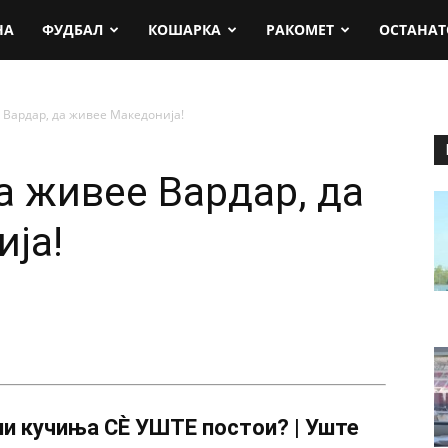
rt.mk
НА
ФУДБАЛ
КОШАРКА
РАКОМЕТ
ОСТАНАТ
Вардар, да живее Македонија!
 живее Вардар, да
ја!
и кучиња СÈ УШТЕ постои? | Уште