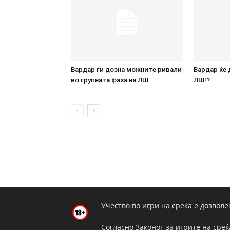
Вардар ги дозна можните ривали
Вардар ќе 
во групната фаза на ЛШ
ЛШ!?
Учество во игри на среќа е дозволе
Согласно Законот за игрите на среќ