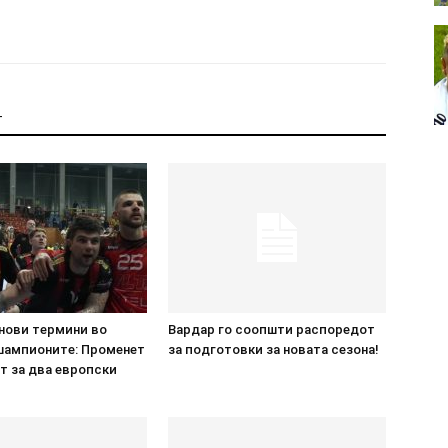
Т
 нови термини во
Вардар го соопшти распоредот
 шампионите: Променет
за подготовки за новата сезона!
т за два европски