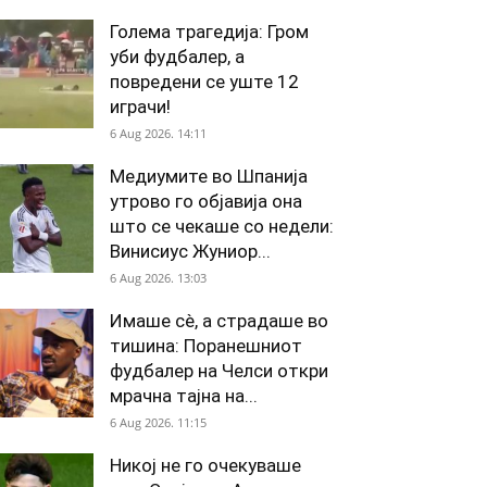
Голема трагедија: Гром
уби фудбалер, а
повредени се уште 12
играчи!
6 Aug 2026. 14:11
Медиумите во Шпанија
утрово го објавија она
што се чекаше со недели:
Винисиус Жуниор...
6 Aug 2026. 13:03
Имаше сè, а страдаше во
тишина: Поранешниот
фудбалер на Челси откри
мрачна тајна на...
6 Aug 2026. 11:15
Никој не го очекуваше