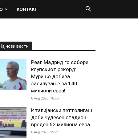
О
КОНТАКТ
Најнови вести
Реал Мадрид го собори
клупскиот рекорд:
Мурињо добива
засилување за 140
милиони евра!
6 Aug 2026. 16:40
Италијански петтолигаш
доби чудесен стадион
вреден 62 милиона евра
6 Aug 2026. 15:21