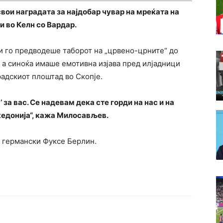
вои наградата за најдобар чувар на мреќата на
 во Келн со Вардар.
 го предводеше таборот на „црвено-црните“ до
 а синоќа имаше емотивна изјава пред илјадници
радскиот плоштад во Скопје.
 за вас. Се надевам дека сте горди на нас и на
кедонија“, кажа Милосављев.
 германски Фуксе Берлин.