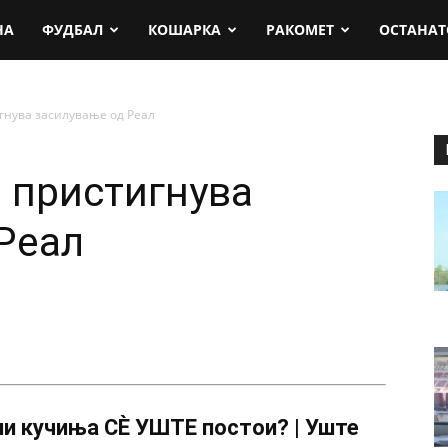
rt.mk
НА
ФУДБАЛ
КОШАРКА
РАКОМЕТ
ОСТАНАТ
гнува засилување од Реал
м пристигнува
Реал
и кучиња СÈ УШТЕ постои? | Уште