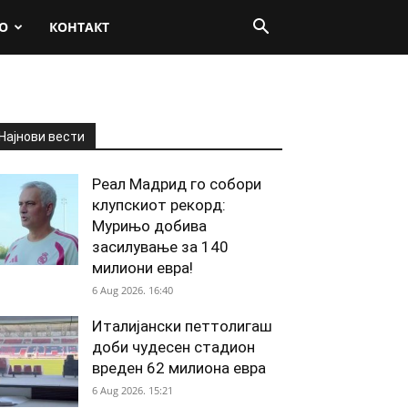
О
КОНТАКТ
Најнови вести
Реал Мадрид го собори
клупскиот рекорд:
Мурињо добива
засилување за 140
милиони евра!
6 Aug 2026. 16:40
Италијански петтолигаш
доби чудесен стадион
вреден 62 милиона евра
6 Aug 2026. 15:21