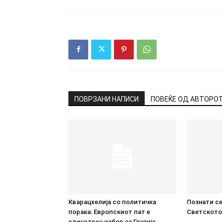
ПОВРЗАНИ НАПИСИ
ПОВЕЌЕ ОД АВТОРО
Кварацхелија со политичка
Познати се
порака: Европскиот пат е
Светското
единствен избор за Грузија