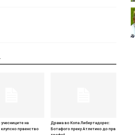
Т
 учесниците на
Драма во Копа Либертадорес:
 клупско првенство
Ботафого преку Атлетико до прв
трофеј!