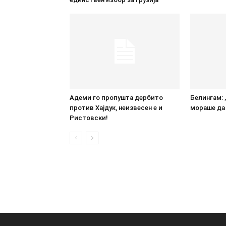
Адеми го пропушта дербито
Белингам: 
против Хајдук, неизвесен е и
мораше да 
Ристовски!