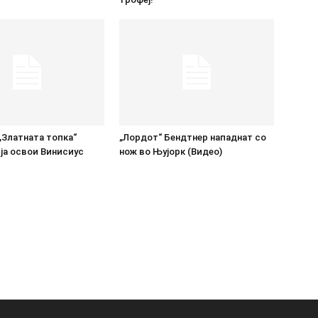
„Златната топка“
„Лордот“ Бендтнер нападнат со
ја освои Винисиус
нож во Њујорк (Видео)