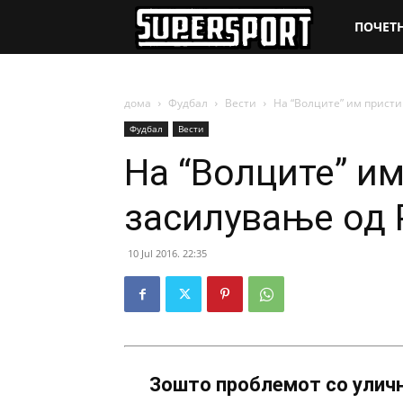
SuperSpo
ПОЧЕТ
дома
Фудбал
Вести
На “Волците” им присти
Фудбал
Вести
На “Волците” и
засилување од 
10 Jul 2016. 22:35
Зошто проблемот со уличн