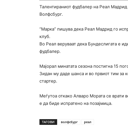
Талентираниот фудбалер на Реал Мадрид н
Волфсбург.
“Марка” пишува дека Реал Мадрид го исп
клуб.
Во Реал веруваат дека Бундеслигата е ид
фудбалер.
Мајорал минатата сезона постигна 15 пог
Зидан му даде шанса и во првиот тим за 
стартер.
Меѓутоа откако Алваро Мората се врати 
е да биде испратено на позајмица.
ТАГОВИ
волфсбург
реал