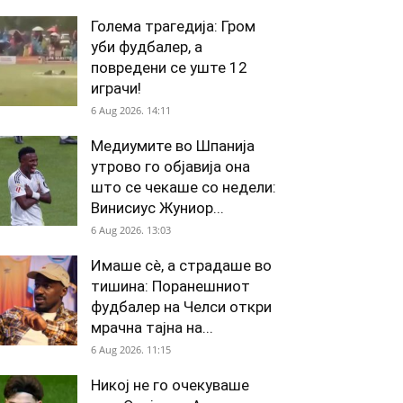
Голема трагедија: Гром
уби фудбалер, а
повредени се уште 12
играчи!
6 Aug 2026. 14:11
Медиумите во Шпанија
утрово го објавија она
што се чекаше со недели:
Винисиус Жуниор...
6 Aug 2026. 13:03
Имаше сè, а страдаше во
тишина: Поранешниот
фудбалер на Челси откри
мрачна тајна на...
6 Aug 2026. 11:15
Никој не го очекуваше