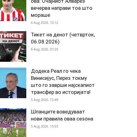
ова: Очајниот Алварез
вечерва направи тоа што
мораше
6 Aug 2026. 10:12
Тикет на денот (четврток,
06.08.2026)
6 Aug 2026. 07:20
Додека Реал го чека
Винисијус, Перез токму
што го заврши најскапиот
трансфер во историјата!
5 Aug 2026. 15:49
Шпанците воведуваат
нови правила оваа сезона
5 Aug 2026. 15:03