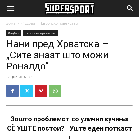
SuperSport.mk
дома
Фудбал
Европско првенство
Фудбал
Европско првенство
Нани пред Хрватска –
„Сите знаат што можи
Роналдо“
25 Jun 2016. 06:51
Зошто проблемот со улични кучиња
СÈ УШТЕ постои? | Уште еден поткаст
↓↓↓