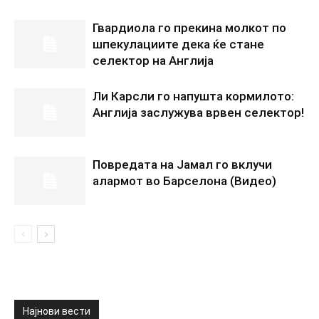
Гвардиола го прекина молкот по
шпекулациите дека ќе стане
селектор на Англија
Ли Карсли го напушта кормилото:
Англија заслужува врвен селектор!
Повредата на Јамал го вклучи
алармот во Барселона (Видео)
Најнови вести