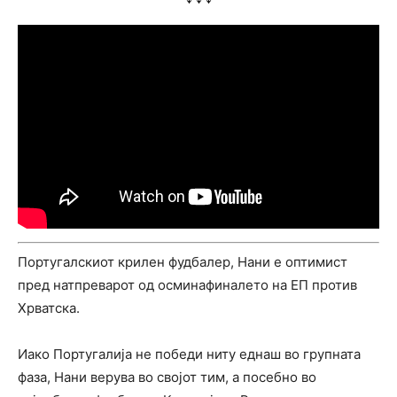
Португалскиот крилен фудбалер, Нани е оптимист
пред натпреварот од осминафиналето на ЕП против
Хрватска.
Иако Португалија не победи ниту еднаш во групната
фаза, Нани верува во својот тим, а посебно во