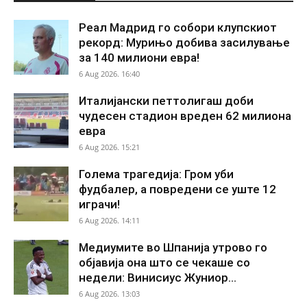
Реал Мадрид го собори клупскиот
рекорд: Мурињо добива засилување
за 140 милиони евра!
6 Aug 2026. 16:40
Италијански петтолигаш доби
чудесен стадион вреден 62 милиона
евра
6 Aug 2026. 15:21
Голема трагедија: Гром уби
фудбалер, а повредени се уште 12
играчи!
6 Aug 2026. 14:11
Медиумите во Шпанија утрово го
објавија она што се чекаше со
недели: Винисиус Жуниор...
6 Aug 2026. 13:03