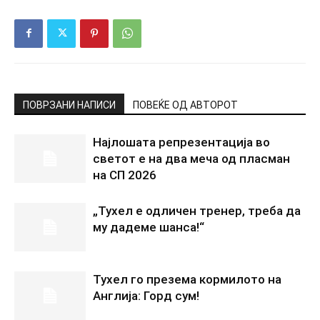
ПОВРЗАНИ НАПИСИ
ПОВЕЌЕ ОД АВТОРОТ
Најлошата репрезентација во
светот е на два меча од пласман
на СП 2026
„Тухел е одличен тренер, треба да
му дадеме шанса!“
Тухел го презема кормилото на
Англија: Горд сум!