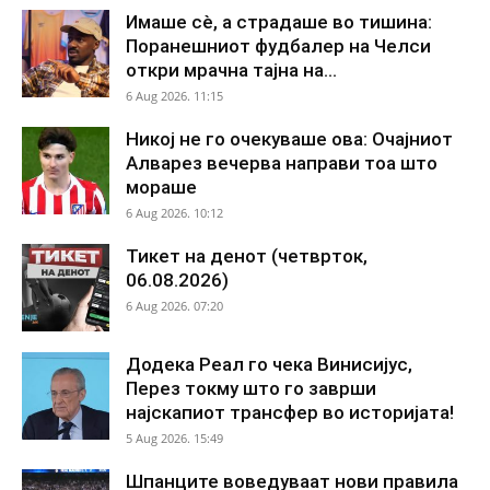
Имаше сè, а страдаше во тишина:
Поранешниот фудбалер на Челси
откри мрачна тајна на...
6 Aug 2026. 11:15
Никој не го очекуваше ова: Очајниот
Алварез вечерва направи тоа што
мораше
6 Aug 2026. 10:12
Тикет на денот (четврток,
06.08.2026)
6 Aug 2026. 07:20
Додека Реал го чека Винисијус,
Перез токму што го заврши
најскапиот трансфер во историјата!
5 Aug 2026. 15:49
Шпанците воведуваат нови правила