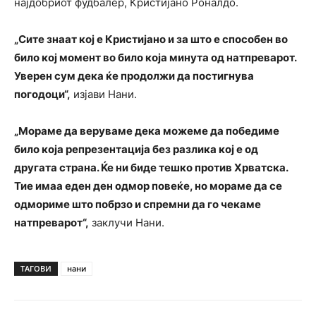
најдобриот фудбалер, Кристијано Роналдо.
„Сите знаат кој е Кристијано и за што е способен во
било кој момент во било која минута од натпреварот.
Уверен сум дека ќе продолжи да постигнува
погодоци“,
изјави Нани.
„Мораме да веруваме дека можеме да победиме
било која репрезентација без разлика кој е од
другата страна. Ќе ни биде тешко против Хрватска.
Тие имаа еден ден одмор повеќе, но мораме да се
одмориме што побрзо и спремни да го чекаме
натпреварот“,
заклучи Нани.
ТАГОВИ
нани