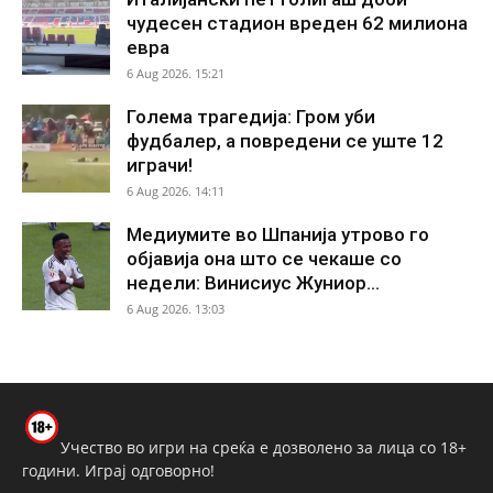
чудесен стадион вреден 62 милиона
евра
6 Aug 2026. 15:21
Голема трагедија: Гром уби
фудбалер, а повредени се уште 12
играчи!
6 Aug 2026. 14:11
Медиумите во Шпанија утрово го
објавија она што се чекаше со
недели: Винисиус Жуниор...
6 Aug 2026. 13:03
Учество во игри на среќа е дозволено за лица со 18+
години. Играј одговорно!