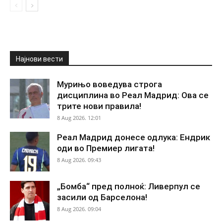
Најнови вести
Мурињо воведува строга
дисциплина во Реал Мадрид: Ова се
трите нови правила!
8 Aug 2026. 12:01
Реал Мадрид донесе одлука: Ендрик
оди во Премиер лигата!
8 Aug 2026. 09:43
„Бомба“ пред полноќ: Ливерпул се
засили од Барселона!
8 Aug 2026. 09:04