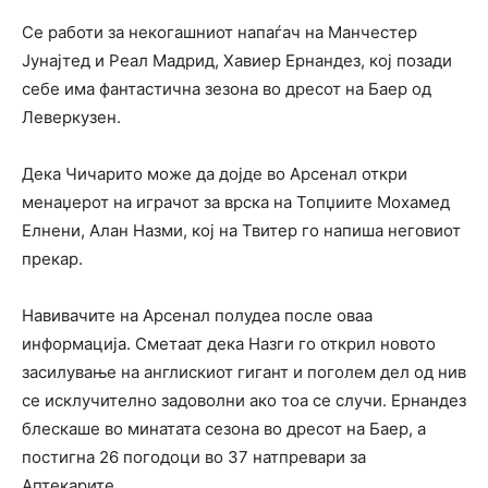
Се работи за некогашниот напаѓач на Манчестер
Јунајтед и Реал Мадрид, Хавиер Ернандез, кој позади
себе има фантастична зезона во дресот на Баер од
Леверкузен.
Дека Чичарито може да дојде во Арсенал откри
менаџерот на играчот за врска на Топџиите Мохамед
Елнени, Алан Назми, кој на Твитер го напиша неговиот
прекар.
Навивачите на Арсенал полудеа после оваа
информација. Сметаат дека Назги го открил новото
засилување на англискиот гигант и поголем дел од нив
се исклучително задоволни ако тоа се случи. Ернандез
блескаше во минатата сезона во дресот на Баер, а
постигна 26 погодоци во 37 натпревари за
Аптекарите.