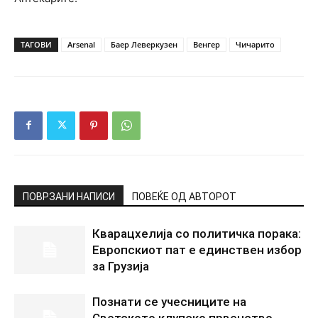
ТАГОВИ
Arsenal
Баер Леверкузен
Венгер
Чичарито
ПОВРЗАНИ НАПИСИ
ПОВЕЌЕ ОД АВТОРОТ
Кварацхелија со политичка порака:
Европскиот пат е единствен избор
за Грузија
Познати се учесниците на
Светското клупско првенство