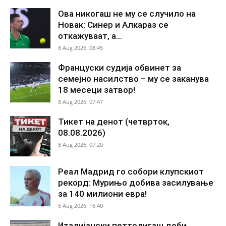
Ова никогаш не му се случило на
Новак: Синер и Алкараз се
откажуваат, а...
8 Aug 2026. 08:45
Француски судија обвинет за
семејно насилство – му се заканува
18 месеци затвор!
8 Aug 2026. 07:47
Тикет на денот (четврток,
08.08.2026)
8 Aug 2026. 07:20
Реал Мадрид го собори клупскиот
рекорд: Мурињо добива засилување
за 140 милиони евра!
6 Aug 2026. 16:40
Италијански петтолигаш доби