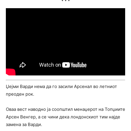
Џејми Варди нема да го засили Арсенал во летниот
преоден рок.
Оваа вест наводно ја соопштил менаџерот на Топџиите
Арсен Венгер, а се чини дека лондонскиот тим најде
замена за Варди.