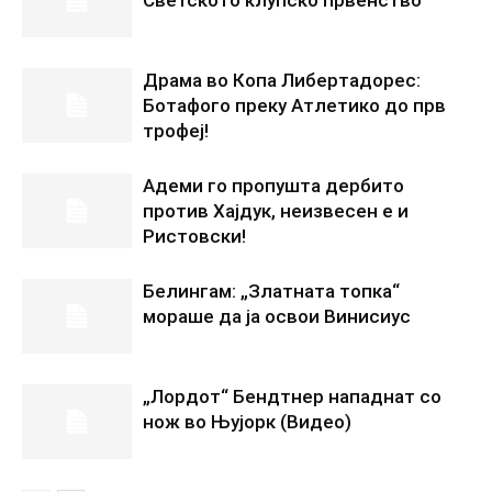
Драма во Копа Либертадорес:
Ботафого преку Атлетико до прв
трофеј!
Адеми го пропушта дербито
против Хајдук, неизвесен е и
Ристовски!
Белингам: „Златната топка“
мораше да ја освои Винисиус
„Лордот“ Бендтнер нападнат со
нож во Њујорк (Видео)