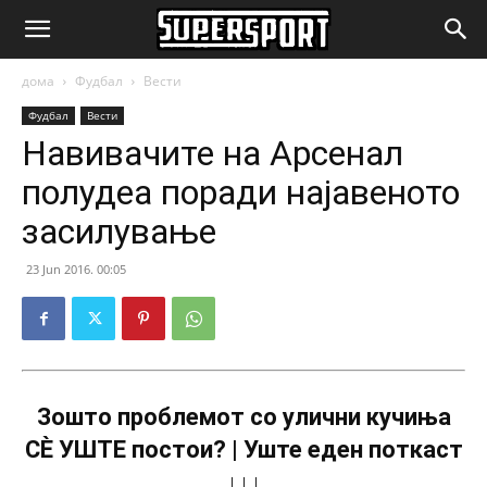
SuperSport.mk
дома
Фудбал
Вести
Фудбал
Вести
Навивачите на Арсенал
полудеа поради најавеното
засилување
23 Jun 2016. 00:05
Зошто проблемот со улични кучиња
СÈ УШТЕ постои? | Уште еден поткаст
↓↓↓