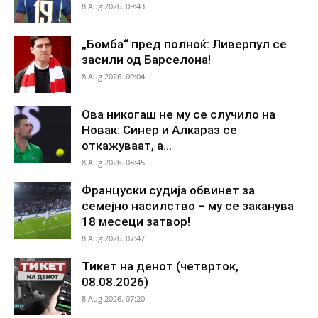
8 Aug 2026. 09:43
„Бомба“ пред полноќ: Ливерпул се
засили од Барселона!
8 Aug 2026. 09:04
Ова никогаш не му се случило на
Новак: Синер и Алкараз се
откажуваат, а...
8 Aug 2026. 08:45
Француски судија обвинет за
семејно насилство – му се заканува
18 месеци затвор!
8 Aug 2026. 07:47
Тикет на денот (четврток,
08.08.2026)
8 Aug 2026. 07:20