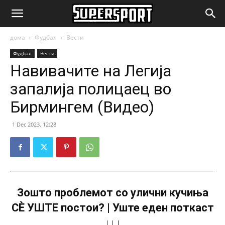
SuperSport.mk
дома
Фудбал
Вести
Фудбал
Вести
Навивачите на Легија
запалија полицаец во
Бирмингем (Видео)
1 Dec 2023. 12:28
Зошто проблемот со улични кучиња
СÈ УШТЕ постои? | Уште еден поткаст
↓↓↓