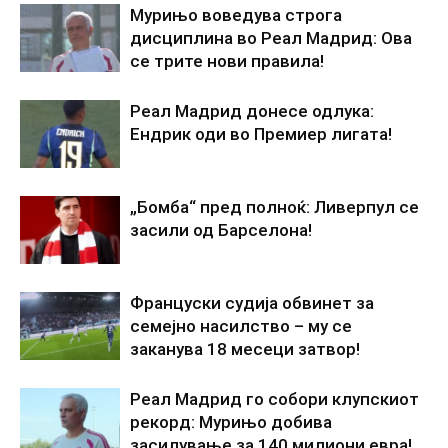
Мурињо воведува строга
дисциплина во Реал Мадрид: Ова
се трите нови правила!
Реал Мадрид донесе одлука:
Ендрик оди во Премиер лигата!
„Бомба“ пред полноќ: Ливерпул се
засили од Барселона!
Француски судија обвинет за
семејно насилство – му се
заканува 18 месеци затвор!
Реал Мадрид го собори клупскиот
рекорд: Мурињо добива
засилување за 140 милиони евра!