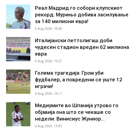
Реал Мадрид го собори клупскиот
рекорд: Мурињо добива засилување
за 140 милиони евра!
6 Aug 2026. 16:40
Италијански петтолигаш доби
чудесен стадион вреден 62 милиона
евра
6 Aug 2026. 15:21
Голема трагедија: Гром уби
фудбалер, а повредени се уште 12
играчи!
6 Aug 2026. 14:11
Медиумите во Шпанија утрово го
објавија она што се чекаше со
недели: Винисиус Жуниор...
6 Aug 2026. 13:03