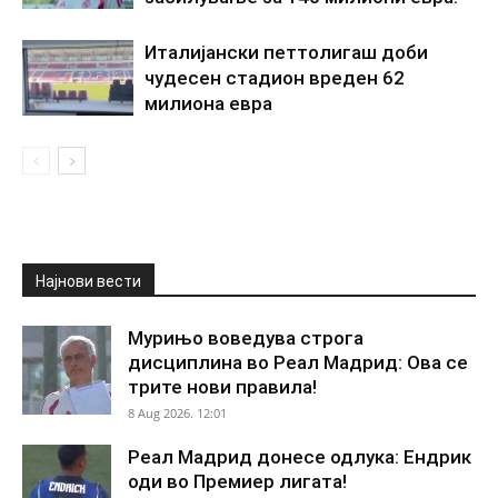
Италијански петтолигаш доби
чудесен стадион вреден 62
милиона евра
Најнови вести
Мурињо воведува строга
дисциплина во Реал Мадрид: Ова се
трите нови правила!
8 Aug 2026. 12:01
Реал Мадрид донесе одлука: Ендрик
оди во Премиер лигата!