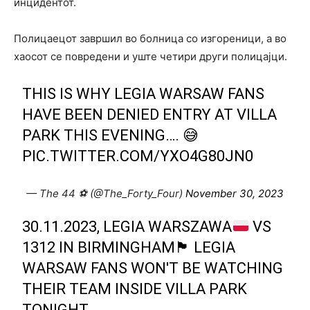
инцидентот.
Полицаецот завршил во болница со изгореници, а во
хаосот се повредени и уште четири други полицајци.
THIS IS WHY LEGIA WARSAW FANS
HAVE BEEN DENIED ENTRY AT VILLA
PARK THIS EVENING…. 😅
PIC.TWITTER.COM/YXO4G80JN0
— The 44 ⚽️ (@The_Forty_Four)
November 30, 2023
30.11.2023, LEGIA WARSZAWA
VS
1312 IN BIRMINGHAM
🏴󠁧󠁢󠁥󠁮󠁧󠁿
LEGIA
WARSAW FANS WON'T BE WATCHING
THEIR TEAM INSIDE VILLA PARK
TONIGHT.