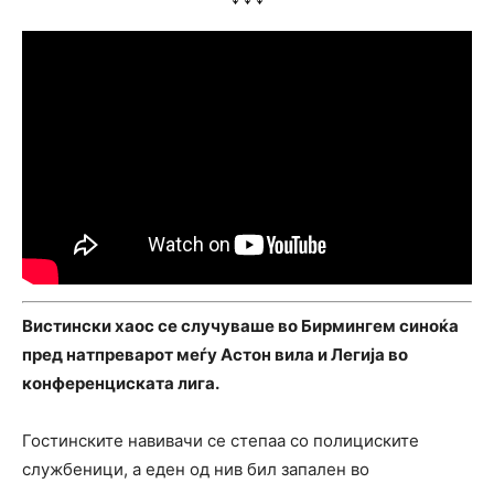
Вистински хаос се случуваше во Бирмингем синоќа
пред натпреварот меѓу Астон вила и Легија во
конференциската лига.
Гостинските навивачи се степаа со полициските
службеници, а еден од нив бил запален во