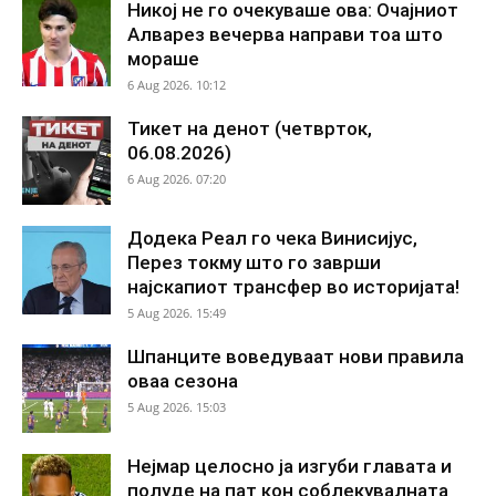
Никој не го очекуваше ова: Очајниот
Алварез вечерва направи тоа што
мораше
6 Aug 2026. 10:12
Тикет на денот (четврток,
06.08.2026)
6 Aug 2026. 07:20
Додека Реал го чека Винисијус,
Перез токму што го заврши
најскапиот трансфер во историјата!
5 Aug 2026. 15:49
Шпанците воведуваат нови правила
оваа сезона
5 Aug 2026. 15:03
Нејмар целосно ја изгуби главата и
полуде на пат кон соблекувалната