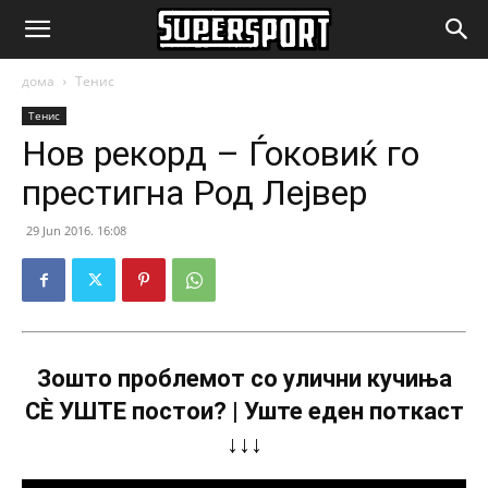
SuperSport.mk
дома
Тенис
Тенис
Нов рекорд – Ѓоковиќ го
престигна Род Лејвер
29 Jun 2016. 16:08
Зошто проблемот со улични кучиња
СÈ УШТЕ постои? | Уште еден поткаст
↓↓↓