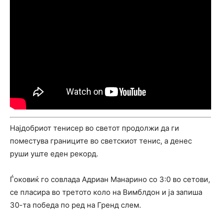
Најдобриот тенисер во светот продолжи да ги
поместува границите во светскиот тенис, а денес
руши уште еден рекорд.
Ѓоковиќ го совлада Адриан Манарино со 3:0 во сетови,
се пласира во третото коло на Вимблдон и ја запиша
30-та победа по ред на Гренд слем.