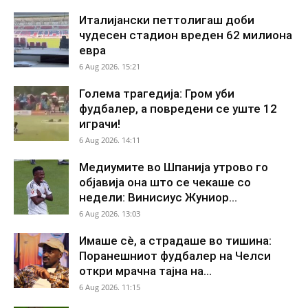
Италијански петтолигаш доби
чудесен стадион вреден 62 милиона
евра
6 Aug 2026. 15:21
Голема трагедија: Гром уби
фудбалер, а повредени се уште 12
играчи!
6 Aug 2026. 14:11
Медиумите во Шпанија утрово го
објавија она што се чекаше со
недели: Винисиус Жуниор...
6 Aug 2026. 13:03
Имаше сè, а страдаше во тишина:
Поранешниот фудбалер на Челси
откри мрачна тајна на...
6 Aug 2026. 11:15