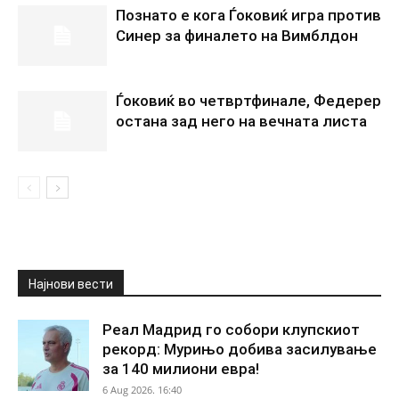
Познато е кога Ѓоковиќ игра против
Синер за финалето на Вимблдон
Ѓоковиќ во четвртфинале, Федерер
остана зад него на вечната листа
Најнови вести
Реал Мадрид го собори клупскиот
рекорд: Мурињо добива засилување
за 140 милиони евра!
6 Aug 2026. 16:40