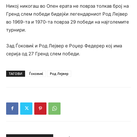
Никој никогаш во Опен ерата не поврза толкав број на
Гренд слем победи бидејќи легендарниот Род Лејвер
во 1969-та и 1970-та поврза 29 победи на најголемите
турнири.
Зад Ѓоковиќ и Род Лејвер е Роџер Федерер кој има
серија од 27 Гренд слем победи.
ТАГОВИ
Ѓоковиќ
Род Лејвер