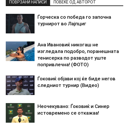
ПОВРЗАНИ НАПИСИ
ПОВЕЌЕ ОД АВТОРОТ
Ѓорческа со победа го започна
турнирот во Лајпциг
Ана Ивановиќ никогаш не
изгледала подобро, поранешната
тенисерка по разводот уште
попривлечна! (ФОТО)
Ѓоковиќ објави кој ќе биде негов
следниот турнир (Видео)
Неочекувано: Ѓоковиќ и Синер
истовремено се откажаа!