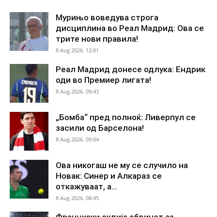
Мурињо воведува строга
дисциплина во Реал Мадрид: Ова се
трите нови правила!
8 Aug 2026. 12:01
Реал Мадрид донесе одлука: Ендрик
оди во Премиер лигата!
8 Aug 2026. 09:43
„Бомба“ пред полноќ: Ливерпул се
засили од Барселона!
8 Aug 2026. 09:04
Ова никогаш не му се случило на
Новак: Синер и Алкараз се
откажуваат, а...
8 Aug 2026. 08:45
Француски судија обвинет за