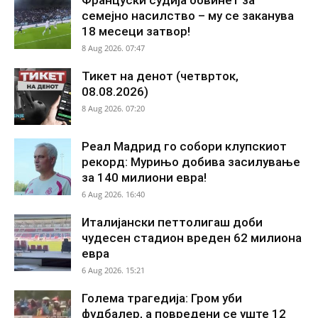
семејно насилство – му се заканува
18 месеци затвор!
8 Aug 2026. 07:47
Тикет на денот (четврток,
08.08.2026)
8 Aug 2026. 07:20
Реал Мадрид го собори клупскиот
рекорд: Мурињо добива засилување
за 140 милиони евра!
6 Aug 2026. 16:40
Италијански петтолигаш доби
чудесен стадион вреден 62 милиона
евра
6 Aug 2026. 15:21
Голема трагедија: Гром уби
фудбалер, а повредени се уште 12