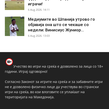
играчи!
6 Aug 2026. 14:11
Медиумите во Шпанија утрово го
објавија она што се чекаше со
недели: Винисиус Жуниор...
6 Aug 2026. 13:03
Учество во игри на среќа е дозволено за лица со 18+
години. Играј одговорно!
Согласно Законот за игрите на среќа и за забавните игри
не е дозволено физичко лице да учествува во странски
игри на среќа, во кои влоговите се уплаќаат на
територијата на Македонија.