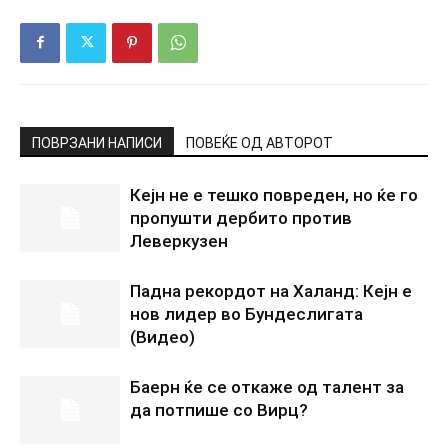
ПОВРЗАНИ НАПИСИ
ПОВЕЌЕ ОД АВТОРОТ
Кејн не е тешко повреден, но ќе го
пропушти дербито против
Леверкузен
Падна рекордот на Халанд: Кејн е
нов лидер во Бундеслигата
(Видео)
Баерн ќе се откаже од талент за
да потпише со Вирц?