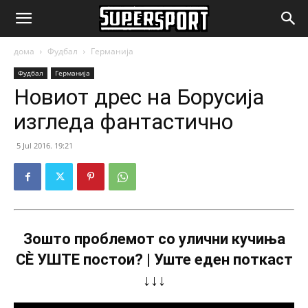
SuperSport.mk
дома
Фудбал
Германија
Фудбал
Германија
Новиот дрес на Борусија
изгледа фантастично
5 Jul 2016. 19:21
Зошто проблемот со улични кучиња
СÈ УШТЕ постои? | Уште еден поткаст
↓↓↓