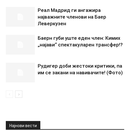
Реал Мадрид ги ангажира
најважните членови на Баер
Леверкузен
Баерн губи уште еден член: Кимих
„најави“ спектакуларен трансфер!?
Рудигер доби жестоки критики, па
им се закани на навивачите! (Фото)
Најнови вести