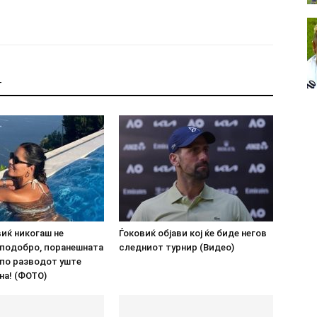
Т
иќ никогаш не
Ѓоковиќ објави кој ќе биде негов
 подобро, поранешната
следниот турнир (Видео)
 по разводот уште
на! (ФОТО)