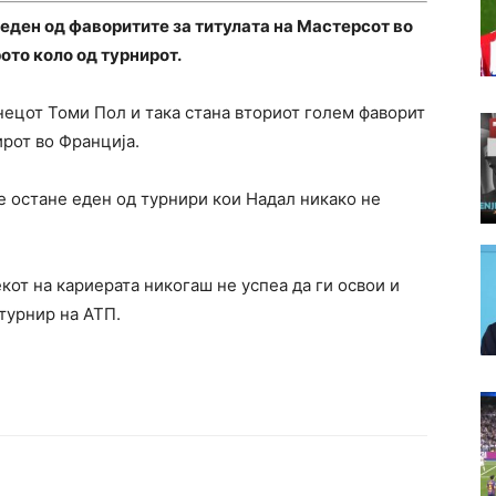
ден од фаворитите за титулата на Мастерсот во
рото коло од турнирот.
нецот Томи Пол и така стана вториот голем фаворит
рот во Франција.
е остане еден од турнири кои Надал никако не
кот на кариерата никогаш не успеа да ги освои и
турнир на АТП.