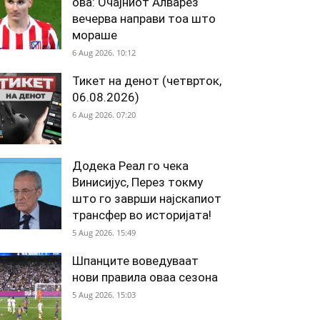
ова: Очајниот Алварез
вечерва направи тоа што
мораше
6 Aug 2026. 10:12
Тикет на денот (четврток,
06.08.2026)
6 Aug 2026. 07:20
Додека Реал го чека
Винисијус, Перез токму
што го заврши најскапиот
трансфер во историјата!
5 Aug 2026. 15:49
Шпанците воведуваат
нови правила оваа сезона
5 Aug 2026. 15:03