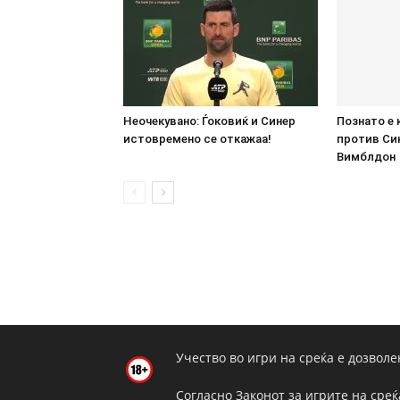
Неочекувано: Ѓоковиќ и Синер
Познато е 
истовремено се откажаа!
против Син
Вимблдон
Учество во игри на среќа е дозволе
Согласно Законот за игрите на среќ