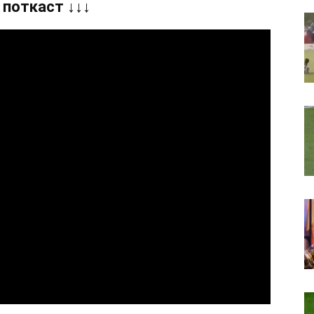
 поткаст ↓↓↓