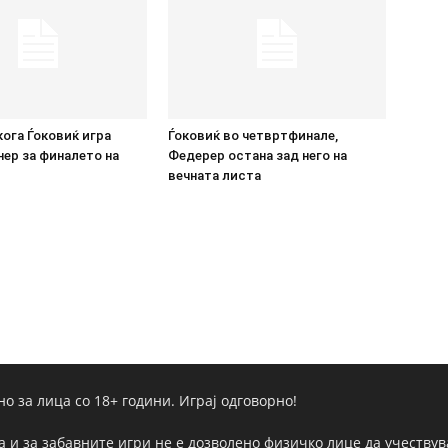
кога Ѓоковиќ игра
Ѓоковиќ во четвртфинале,
ер за финалето на
Федерер остана зад него на
вечната листа
но за лица со 18+ години. Играј одговорно!
а и за забавните игри не е дозволено физичко лице да учествува