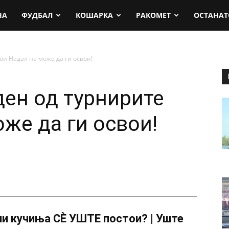
rt.mk
НА
ФУДБАЛ
КОШАРКА
РАКОМЕТ
ОСТАНАТ
ои Надал не може да ги освои!
ден од турнирите
же да ги освои!
и кучиња СÈ УШТЕ постои? | Уште