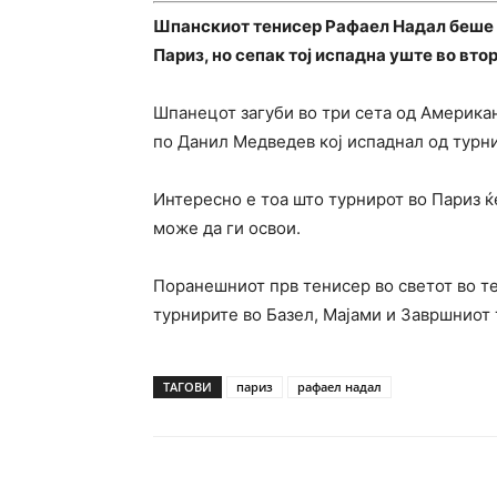
Шпанскиот тенисер Рафаел Надал беше е
Париз, но сепак тој испадна уште во вто
Шпанецот загуби во три сета од Америка
по Данил Медведев кој испаднал од турни
Интересно е тоа што турнирот во Париз ќ
може да ги освои.
Поранешниот прв тенисер во светот во те
турнирите во Базел, Мајами и Завршниот 
ТАГОВИ
париз
рафаел надал