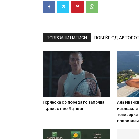
ПОВРЗАНИ НАПИСИ
ПОВЕЌЕ ОД АВТОРО
Ѓорческа со победа го започна
Ана Иванов
турнирот во Лајпциг
изгледала
тенисерка
попривлеч