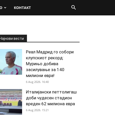
О
КОНТАКТ
Најнови вести
Реал Мадрид го собори
клупскиот рекорд:
Мурињо добива
засилување за 140
милиони евра!
6 Aug 2026. 16:40
Италијански петтолигаш
доби чудесен стадион
вреден 62 милиона евра
6 Aug 2026. 15:21