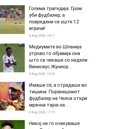
Голема трагедија: Гром
уби фудбалер, а
повредени се уште 12
играчи!
6 Aug 2026. 14:11
Медиумите во Шпанија
утрово го објавија она
што се чекаше со недели:
Винисиус Жуниор...
6 Aug 2026. 13:03
Имаше сè, а страдаше во
тишина: Поранешниот
фудбалер на Челси откри
мрачна тајна на...
6 Aug 2026. 11:15
Никој не го очекуваше