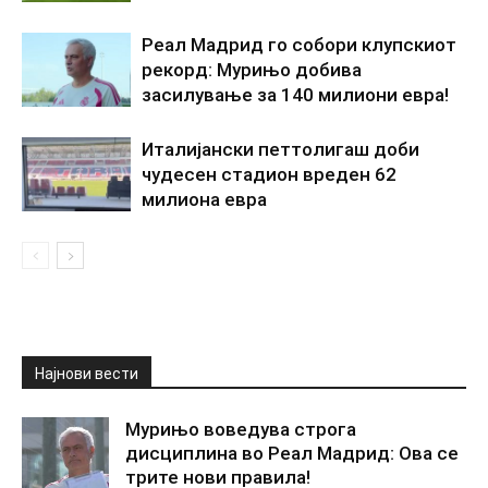
Реал Мадрид го собори клупскиот
рекорд: Мурињо добива
засилување за 140 милиони евра!
Италијански петтолигаш доби
чудесен стадион вреден 62
милиона евра
Најнови вести
Мурињо воведува строга
дисциплина во Реал Мадрид: Ова се
трите нови правила!