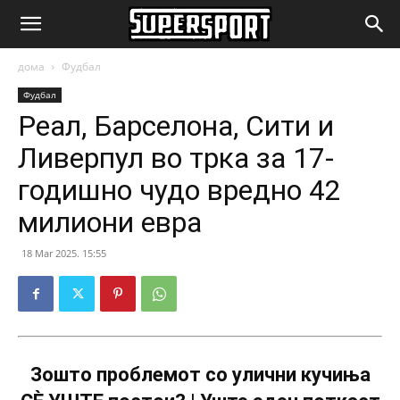
SuperSport.mk
дома
Фудбал
Фудбал
Реал, Барселона, Сити и
Ливерпул во трка за 17-
годишно чудо вредно 42
милиони евра
18 Mar 2025. 15:55
Зошто проблемот со улични кучиња