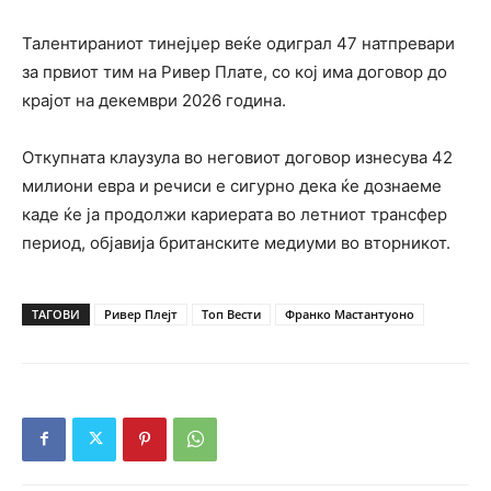
Талентираниот тинејџер веќе одиграл 47 натпревари
за првиот тим на Ривер Плате, со кој има договор до
крајот на декември 2026 година.
Откупната клаузула во неговиот договор изнесува 42
милиони евра и речиси е сигурно дека ќе дознаеме
каде ќе ја продолжи кариерата во летниот трансфер
период, објавија британските медиуми во вторникот.
ТАГОВИ
Ривер Плејт
Топ Вести
Франко Мастантуоно