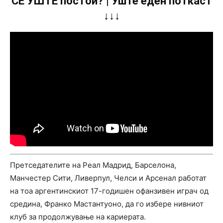
СÈ УШТЕ постои? | Уште еден поткаст
↓↓↓
Претседателите на Реал Мадрид, Барселона,
Манчестер Сити, Ливерпул, Челси и Арсенал работат
на тоа аргентинскиот 17-годишен офанзивен играч од
средина, Франко Мастантуоно, да го избере нивниот
клуб за продолжување на кариерата.