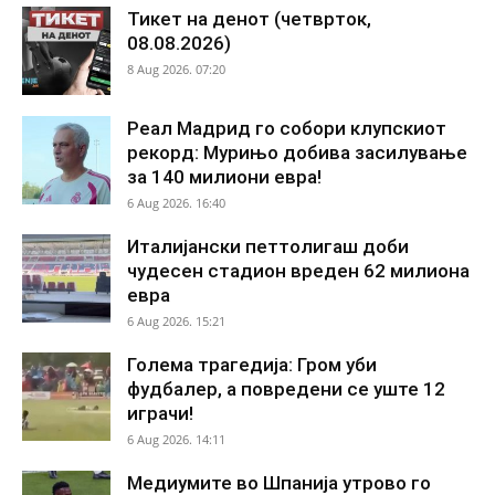
Тикет на денот (четврток,
08.08.2026)
8 Aug 2026. 07:20
Реал Мадрид го собори клупскиот
рекорд: Мурињо добива засилување
за 140 милиони евра!
6 Aug 2026. 16:40
Италијански петтолигаш доби
чудесен стадион вреден 62 милиона
евра
6 Aug 2026. 15:21
Голема трагедија: Гром уби
фудбалер, а повредени се уште 12
играчи!
6 Aug 2026. 14:11
Медиумите во Шпанија утрово го