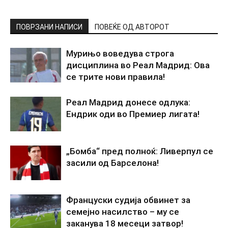
ПОВРЗАНИ НАПИСИ
ПОВЕЌЕ ОД АВТОРОТ
Мурињо воведува строга
дисциплина во Реал Мадрид: Ова
се трите нови правила!
Реал Мадрид донесе одлука:
Ендрик оди во Премиер лигата!
„Бомба“ пред полноќ: Ливерпул се
засили од Барселона!
Француски судија обвинет за
семејно насилство – му се
заканува 18 месеци затвор!