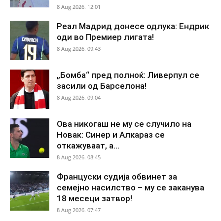
8 Aug 2026. 12:01
Реал Мадрид донесе одлука: Ендрик
оди во Премиер лигата!
8 Aug 2026. 09:43
„Бомба“ пред полноќ: Ливерпул се
засили од Барселона!
8 Aug 2026. 09:04
Ова никогаш не му се случило на
Новак: Синер и Алкараз се
откажуваат, а...
8 Aug 2026. 08:45
Француски судија обвинет за
семејно насилство – му се заканува
18 месеци затвор!
8 Aug 2026. 07:47