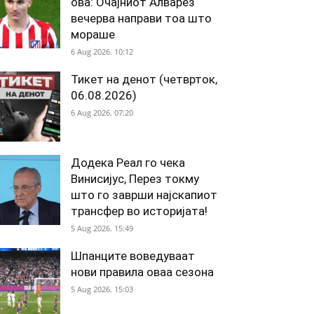
ова: Очајниот Алварез
вечерва направи тоа што
мораше
6 Aug 2026. 10:12
Тикет на денот (четврток,
06.08.2026)
6 Aug 2026. 07:20
Додека Реал го чека
Винисијус, Перез токму
што го заврши најскапиот
трансфер во историјата!
5 Aug 2026. 15:49
Шпанците воведуваат
нови правила оваа сезона
5 Aug 2026. 15:03