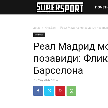
SuperSpo
ПОЧЕТ
дома
Фудбал
Реал Мадрид може да му позавид
Фудбал
Реал Мадрид м
позавиди: Флик
Барселона
12 May 2026. 18:04