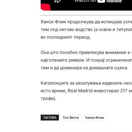
Ханси Флик продолжува да испишува успе
тим под негово водство ја освои и титула
во последниот период.
Она што посебно привлекува внимание е 
најголемите ривали. И покрај ограничен
тим и да доминира на домашната сцена.
Каталонците за засилувања издвоиле окол
исто време, Real Madrid инвестирал 217 
трофеј.
ТАГОВИ
Топ Вести
Ханси Флик