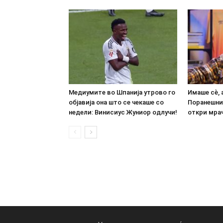
Медиумите во Шпанија утрово го
Имаше сè, 
објавија она што се чекаше со
Поранешни
недели: Винисиус Жуниор одлучи!
откри мрач