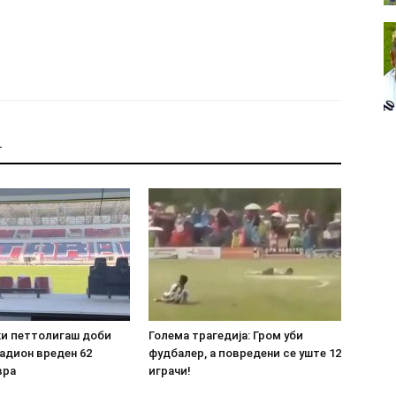
Т
ки петтолигаш доби
Голема трагедија: Гром уби
адион вреден 62
фудбалер, а повредени се уште 12
вра
играчи!