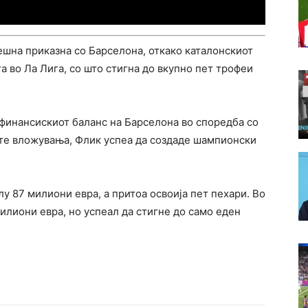
шна приказна со Барселона, откако каталонскиот
та во Ла Лига, со што стигна до вкупно пет трофеи
финансискиот баланс на Барселона во споредба со
ите вложувања, Флик успеа да создаде шампионски
у 87 милиони евра, а притоа освоија пет пехари. Во
милиони евра, но успеал да стигне до само еден