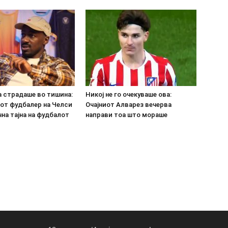
а страдаше во тишина:
Никој не го очекуваше ова:
от фудбалер на Челси
Очајниот Алварез вечерва
на тајна на фудбалот
направи тоа што мораше