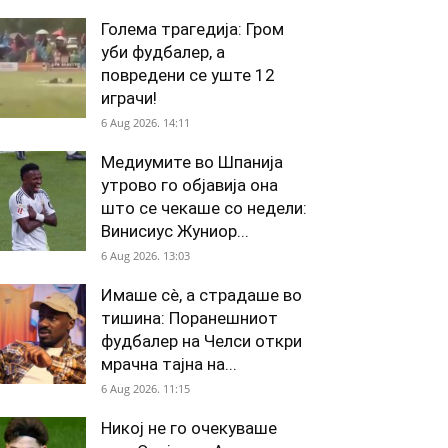
Голема трагедија: Гром
уби фудбалер, а
повредени се уште 12
играчи!
6 Aug 2026. 14:11
Медиумите во Шпанија
утрово го објавија она
што се чекаше со недели:
Винисиус Жуниор...
6 Aug 2026. 13:03
Имаше сè, а страдаше во
тишина: Поранешниот
фудбалер на Челси откри
мрачна тајна на...
6 Aug 2026. 11:15
Никој не го очекуваше