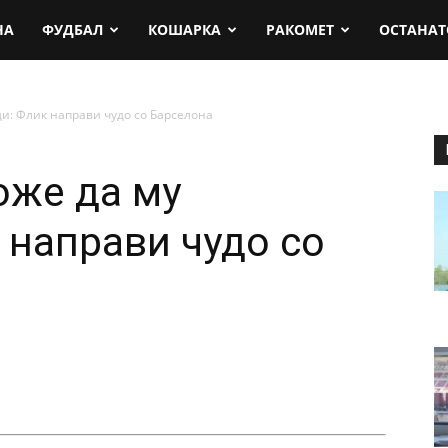
rt.mk
НА
ФУДБАЛ
КОШАРКА
РАКОМЕТ
ОСТАНАТ
и: Флик направи чудо со Барселона
оже да му
 направи чудо со