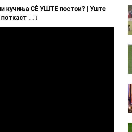
и кучиња СÈ УШТЕ постои? | Уште
 поткаст ↓↓↓