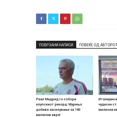
ПОВРЗАНИ НАПИСИ
ПОВЕЌЕ ОД АВТОРО
Реал Мадрид го собори
Италијанс
клупскиот рекорд: Мурињо
чудесен ст
добива засилување за 140
милиона е
милиони евра!