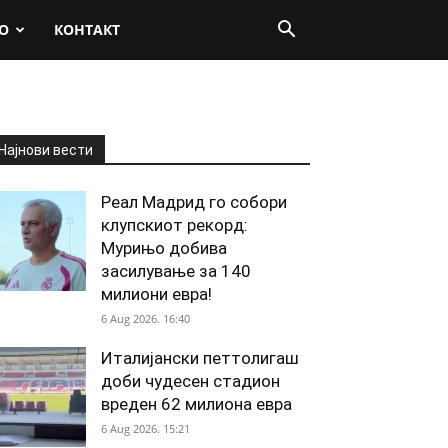
О
КОНТАКТ
Најнови вести
Реал Мадрид го собори
клупскиот рекорд:
Мурињо добива
засилување за 140
милиони евра!
6 Aug 2026. 16:40
Италијански петтолигаш
доби чудесен стадион
вреден 62 милиона евра
6 Aug 2026. 15:21