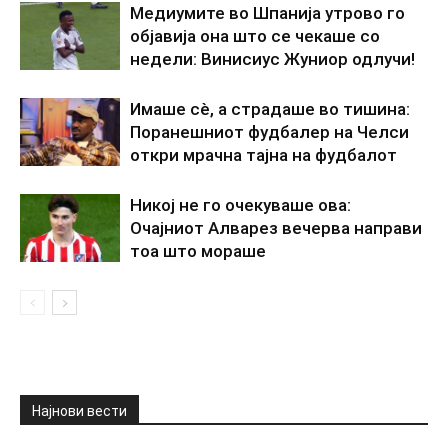
Медиумите во Шпанија утрово го
објавија она што се чекаше со
недели: Винисиус Жуниор одлучи!
Имаше сè, а страдаше во тишина:
Поранешниот фудбалер на Челси
откри мрачна тајна на фудбалот
Никој не го очекуваше ова:
Очајниот Алварез вечерва направи
тоа што мораше
Најнови вести