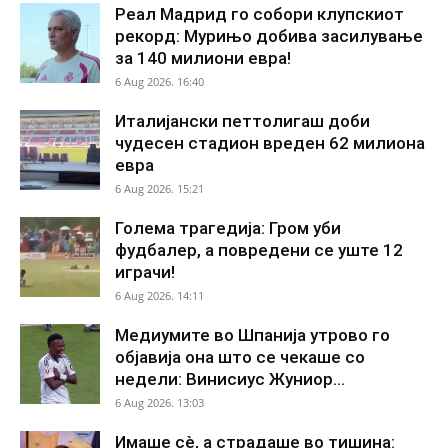
Реал Мадрид го собори клупскиот
рекорд: Мурињо добива засилување
за 140 милиони евра!
6 Aug 2026. 16:40
Италијански петтолигаш доби
чудесен стадион вреден 62 милиона
евра
6 Aug 2026. 15:21
Голема трагедија: Гром уби
фудбалер, а повредени се уште 12
играчи!
6 Aug 2026. 14:11
Медиумите во Шпанија утрово го
објавија она што се чекаше со
недели: Винисиус Жуниор...
6 Aug 2026. 13:03
Имаше сè, а страдаше во тишина: