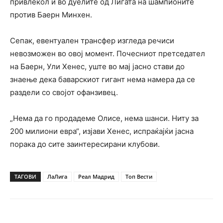
привлекол и во дуелите од Лигата на шампионите
против Баерн Минхен.
Сепак, евентуален трансфер изгледа речиси
невозможен во овој момент. Почесниот претседател
на Баерн, Ули Хенес, уште во мај јасно стави до
знаење дека баварскиот гигант нема намера да се
раздели со својот офанзивец.
„Нема да го продадеме Олисе, нема шанси. Ниту за
200 милиони евра“, изјави Хенес, испраќајќи јасна
порака до сите заинтересирани клубови.
ТАГОВИ
ЛаЛига
Реал Мадрид
Топ Вести