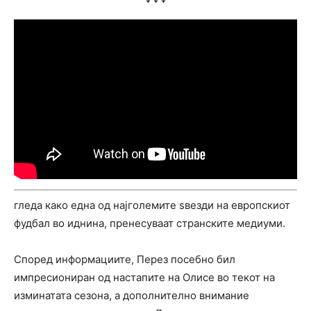
гледа како една од најголемите ѕвезди на европскиот
фудбал во иднина, пренесуваат странските медиуми.
Според информациите, Перез посебно бил
импресиониран од настапите на Олисе во текот на
изминатата сезона, а дополнително внимание