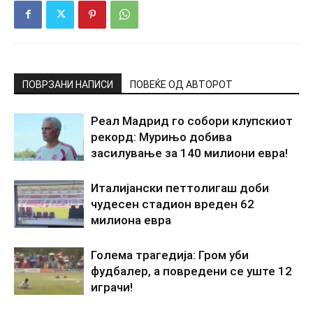
ПОВРЗАНИ НАПИСИ
ПОВЕЌЕ ОД АВТОРОТ
Реал Мадрид го собори клупскиот
рекорд: Мурињо добива
засилување за 140 милиони евра!
Италијански петтолигаш доби
чудесен стадион вреден 62
милиона евра
Голема трагедија: Гром уби
фудбалер, а повредени се уште 12
играчи!