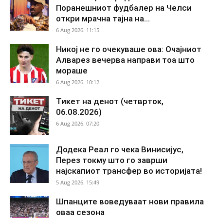
Поранешниот фудбалер на Челси
откри мрачна тајна на...
6 Aug 2026. 11:15
Никој не го очекуваше ова: Очајниот
Алварез вечерва направи тоа што
мораше
6 Aug 2026. 10:12
Тикет на денот (четврток,
06.08.2026)
6 Aug 2026. 07:20
Додека Реал го чека Винисијус,
Перез токму што го заврши
најскапиот трансфер во историјата!
5 Aug 2026. 15:49
Шпанците воведуваат нови правила
оваа сезона