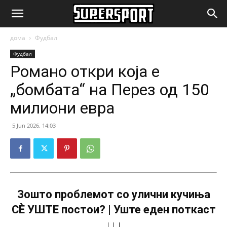
SuperSport.mk
дома
Фудбал
Фудбал
Романо откри која е
„бомбата“ на Перез од 150
милиони евра
5 Jun 2026. 14:03
Зошто проблемот со улични кучиња
СÈ УШТЕ постои? | Уште еден поткаст
↓↓↓