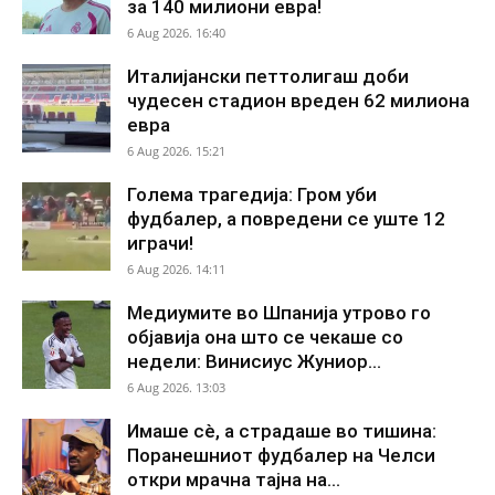
за 140 милиони евра!
6 Aug 2026. 16:40
Италијански петтолигаш доби
чудесен стадион вреден 62 милиона
евра
6 Aug 2026. 15:21
Голема трагедија: Гром уби
фудбалер, а повредени се уште 12
играчи!
6 Aug 2026. 14:11
Медиумите во Шпанија утрово го
објавија она што се чекаше со
недели: Винисиус Жуниор...
6 Aug 2026. 13:03
Имаше сè, а страдаше во тишина:
Поранешниот фудбалер на Челси
откри мрачна тајна на...