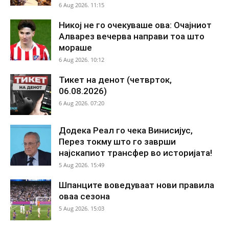
6 Aug 2026. 11:15
Никој не го очекуваше ова: Очајниот
Алварез вечерва направи тоа што
мораше
6 Aug 2026. 10:12
Тикет на денот (четврток,
06.08.2026)
6 Aug 2026. 07:20
Додека Реал го чека Винисијус,
Перез токму што го заврши
најскапиот трансфер во историјата!
5 Aug 2026. 15:49
Шпанците воведуваат нови правила
оваа сезона
5 Aug 2026. 15:03