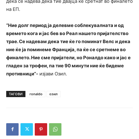
дека се надева дека тие двајца ќе сретнат во финалето
на ЕП.
“Ние долг период ја делевме соблекувалната и од
времето кога и јас бев во Реал нашето пријателство
трае. Се надевам дека тие ќе го поминат Велс и дека
ние ќе ја поминеме Франција, па ќе се сретнеме во
финалето. Ние сме пријатели, но Роналдо како и јас е
гладен за трофеи, па тие 90 минути ние ќе бидеме
противници”-
изјави Озил.
ТАГОВИ
ronaldo
озил