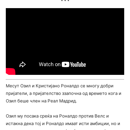
Месут Озил и Кристијано Роналдо се многу добри
пријатели, а пријателство ззапочна од времето кога и
Озил беше член на Реал Мадрид.
Озил му посака среќа на Роналдо против Велс и
истакна дека тој и Роналдо имаат исти амбиции, но и