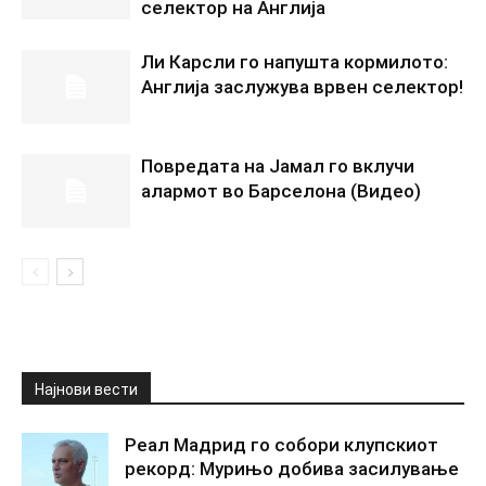
селектор на Англија
Ли Карсли го напушта кормилото:
Англија заслужува врвен селектор!
Повредата на Јамал го вклучи
алармот во Барселона (Видео)
Најнови вести
Реал Мадрид го собори клупскиот
рекорд: Мурињо добива засилување