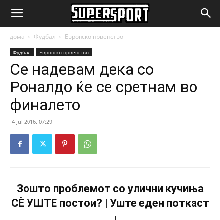
SuperSport.mk
дома
Фудбал
Европско првенство
Фудбал
Европско првенство
Се надевам дека со
Роналдо ќе се сретнам во
финалето
4 Jul 2016. 07:29
Зошто проблемот со улични кучиња
СÈ УШТЕ постои? | Уште еден поткаст
↓↓↓