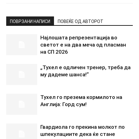
ПОВРЗАНИ НАПИСИ
ПОВЕЌЕ ОД АВТОРОТ
Најлошата репрезентација во
светот е на два меча од пласман
на СП 2026
„Тухел е одличен тренер, треба да
му дадеме шанса!“
Тухел го презема кормилото на
Англија: Горд сум!
Гвардиола го прекина молкот по
шпекулациите дека ќе стане