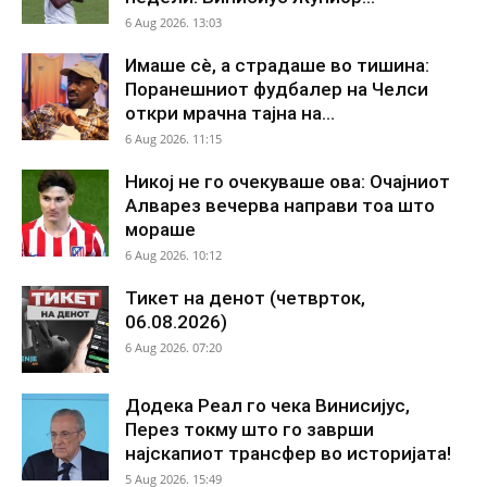
6 Aug 2026. 13:03
Имаше сè, а страдаше во тишина:
Поранешниот фудбалер на Челси
откри мрачна тајна на...
6 Aug 2026. 11:15
Никој не го очекуваше ова: Очајниот
Алварез вечерва направи тоа што
мораше
6 Aug 2026. 10:12
Тикет на денот (четврток,
06.08.2026)
6 Aug 2026. 07:20
Додека Реал го чека Винисијус,
Перез токму што го заврши
најскапиот трансфер во историјата!
5 Aug 2026. 15:49