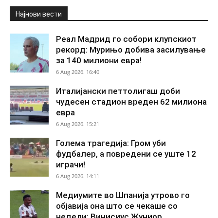
Најнови вести
Реал Мадрид го собори клупскиот
рекорд: Мурињо добива засилување
за 140 милиони евра!
6 Aug 2026. 16:40
Италијански петтолигаш доби
чудесен стадион вреден 62 милиона
евра
6 Aug 2026. 15:21
Голема трагедија: Гром уби
фудбалер, а повредени се уште 12
играчи!
6 Aug 2026. 14:11
Медиумите во Шпанија утрово го
објавија она што се чекаше со
недели: Винисиус Жуниор...