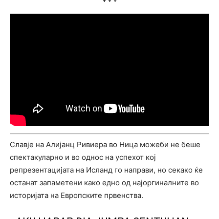
Славје на Алијанц Ривиера во Ница можеби не беше
спектакуларно и во однос на успехот кој
репрезентацијата на Исланд го направи, но секако ќе
останат запаметени како едно од најоргиналните во
историјата на Европските првенства.