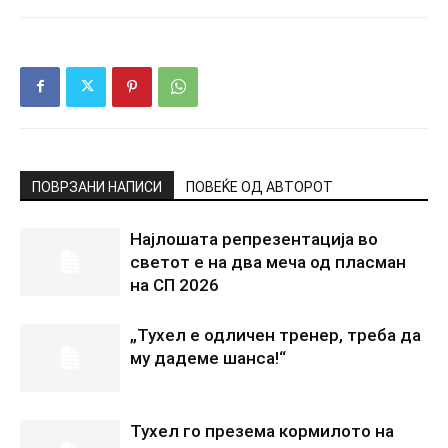
ПОВРЗАНИ НАПИСИ
ПОВЕЌЕ ОД АВТОРОТ
Најлошата репрезентација во
светот е на два меча од пласман
на СП 2026
„Тухел е одличен тренер, треба да
му дадеме шанса!“
Тухел го презема кормилото на