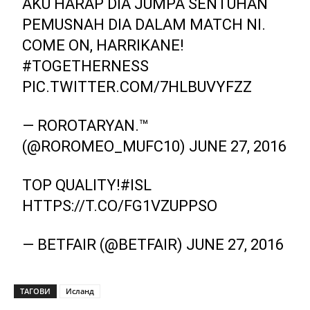
AKU HARAP DIA JUMPA SENTUHAN
PEMUSNAH DIA DALAM MATCH NI.
COME ON, HARRIKANE!
#TOGETHERNESS
PIC.TWITTER.COM/7HLBUVYFZZ
— ROROTARYAN.™
(@ROROMEO_MUFC10)
JUNE 27, 2016
TOP QUALITY!
#ISL
HTTPS://T.CO/FG1VZUPPSO
— BETFAIR (@BETFAIR)
JUNE 27, 2016
ТАГОВИ
Исланд