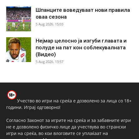
Шпанците воведуваат нови правила
оваа сезона
5 Aug 2026. 15:03
Нејмар целосно ја изгуби главата и
полуде на пат кон соблекувалната
(Видео)
5 Aug 2026. 13:57
Учество во игри на среќа е дозволено за лица со 18+
години. Играј одговорно!
Согласно Законот за игрите на среќа и за забавните игри
не е дозволено физичко лице да учествува во странски
игри на среќа, во кои влоговите се уплаќаат на