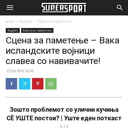
SuperSport.mk
дома
Фудбал
Европско првенство
Фудбал
Европско првенство
Сцена за паметење – Вака
исландските војници
славеа со навивачите!
27 Jun 2016. 22:39
Зошто проблемот со улични кучиња
СÈ УШТЕ постои? | Уште еден поткаст
↓↓↓