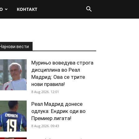
О
КОНТАКТ
Најнови вести
Мурињо воведува строга
дисциплина во Реал
Мадрид: Ова се трите
нови правила!
8 Aug 2026. 12:01
Реал Мадрид донесе
одлука: Ендрик оди во
Премиер лигата!
8 Aug 2026. 09:43