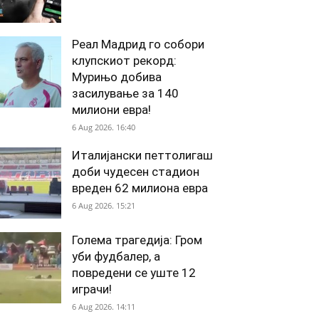
Реал Мадрид го собори
клупскиот рекорд:
Мурињо добива
засилување за 140
милиони евра!
6 Aug 2026. 16:40
Италијански петтолигаш
доби чудесен стадион
вреден 62 милиона евра
6 Aug 2026. 15:21
Голема трагедија: Гром
уби фудбалер, а
повредени се уште 12
играчи!
6 Aug 2026. 14:11