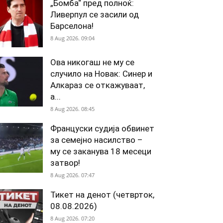
„Бомба“ пред полноќ:
Ливерпул се засили од
Барселона!
8 Aug 2026. 09:04
Ова никогаш не му се
случило на Новак: Синер и
Алкараз се откажуваат,
а...
8 Aug 2026. 08:45
Француски судија обвинет
за семејно насилство –
му се заканува 18 месеци
затвор!
8 Aug 2026. 07:47
Тикет на денот (четврток,
08.08.2026)
8 Aug 2026. 07:20