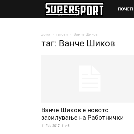
SuperSpo
ПОЧЕТ
дома
тагови
Ванче Шиков
таг: Ванче Шиков
Ванче Шиков е новото
засилување на Работнички
11 Feb 2017. 11:46