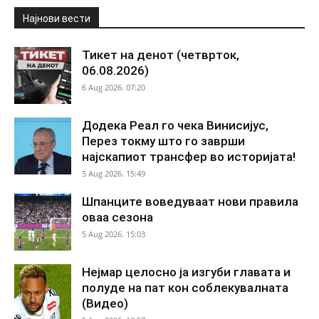
Најнови вести
Тикет на денот (четврток,
06.08.2026)
6 Aug 2026. 07:20
Додека Реал го чека Винисијус,
Перез токму што го заврши
најскапиот трансфер во историјата!
5 Aug 2026. 15:49
Шпанците воведуваат нови правила
оваа сезона
5 Aug 2026. 15:03
Нејмар целосно ја изгуби главата и
полуде на пат кон соблекувалната
(Видео)