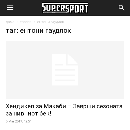
SuperSport.mk
дома
тагови
ентони гаудлок
таг: ентони гаудлок
Хендикеп за Макаби – Заврши сезоната
за нивниот бек!
5 Mar 2017. 12:51