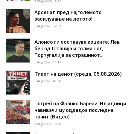
5 Aug 2026. 13:57
Арсенал пред најголемото
засилување на летото!
5 Aug 2026. 12:53
Алонсо ги составува коцките: Лев
бек од Шпанија и голман од
Португалија за страшниот...
5 Aug 2026. 11:11
Тикет на денот (среда, 05.08.2026)
5 Aug 2026. 07:20
Погреб на Франко Барези: Илјадници
навивачи му оддадоа последна
почит (Видео)
4 Aug 2026. 16:06