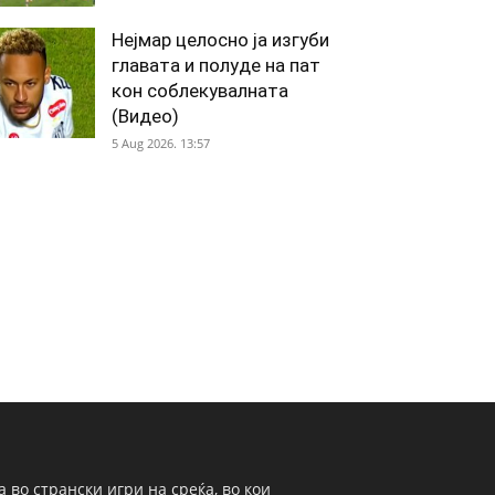
Нејмар целосно ја изгуби
главата и полуде на пат
кон соблекувалната
(Видео)
5 Aug 2026. 13:57
 во странски игри на среќа, во кои