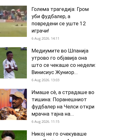
Голема трагедија: Гром
уби фудбалер, а
повредени се уште 12
играчи!
6 Aug 2026. 14:11
Медиумите во Шпанија
утрово го објавија она
што се чекаше со недели:
Винисиус Жуниор...
6 Aug 2026. 13:03
Имаше сè, а страдаше во
тишина: Поранешниот
фудбалер на Челси откри
мрачна тајна на...
6 Aug 2026. 11:15
Никој не го очекуваше