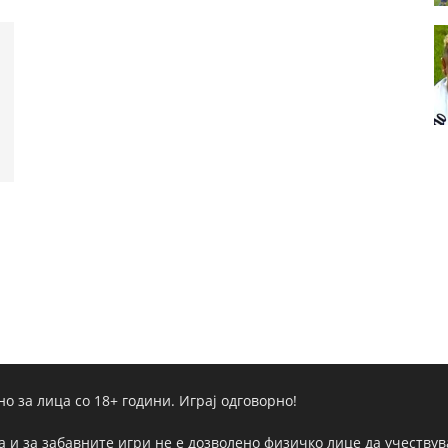
но за лица со 18+ години. Играј одговорно!
а и за забавните игри не е дозволено физичко лице да учествува