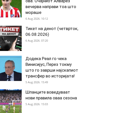
ова: Очајниот Алварез
вечерва направи тоа што
мораше
6 Aug 2026. 10:12
Тикет на денот (четврток,
06.08.2026)
6 Aug 2026. 07:20
Додека Реал го чека
Винисијус, Перез токму
што го заврши најскапиот
трансфер во историјата!
5 Aug 2026. 15:49
Шпанците воведуваат
нови правила оваа сезона
5 Aug 2026. 15:03