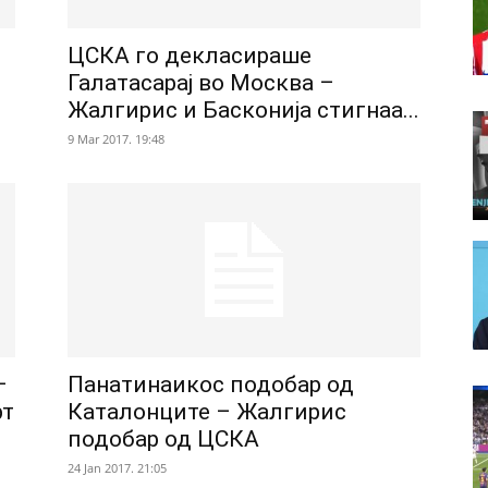
ЦСКА го декласираше
Галатaсарај во Москва –
Жалгирис и Басконија стигнаа...
9 Mar 2017. 19:48
–
Панатинаикос подобар од
рт
Каталонците – Жалгирис
подобар од ЦСКА
24 Jan 2017. 21:05