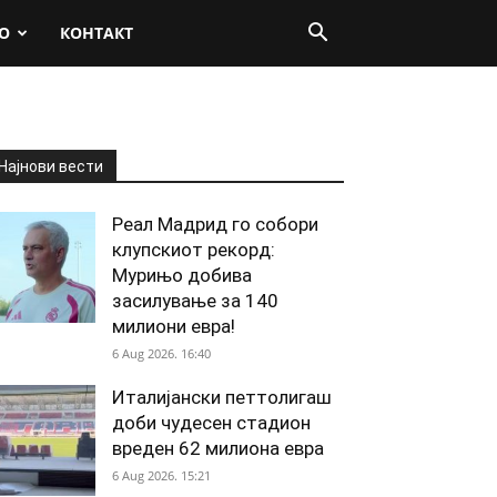
О
КОНТАКТ
Најнови вести
Реал Мадрид го собори
клупскиот рекорд:
Мурињо добива
засилување за 140
милиони евра!
6 Aug 2026. 16:40
Италијански петтолигаш
доби чудесен стадион
вреден 62 милиона евра
6 Aug 2026. 15:21