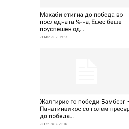
Макаби стигна до победа во
последната ¼-на, Ефес беше
поуспешен од...
21 Mar 2017. 19:53
Жалгирис го победи Бамберг 
Панатинаикос со голем пресв
до победа...
24 Feb 2017. 21:16