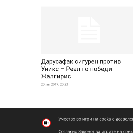
Дарусафак сигурен против
Уникс – Реал го победи
Жалгирис
20 Jan 2017. 20:23
Учество во игри на среќа е дозволе
Согласно Законот за игрите на среќ