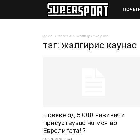
SuperSpo
ПОЧЕТ
дома
тагови
жалгирис каунас
таг: жалгирис каунас
Повеќе од 5.000 навивачи
присуствуваа на меч во
Евролигата! ?
16 Oct 2020. 13:41