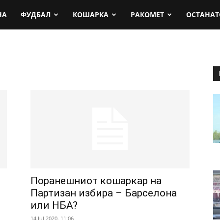
rt.mk
НА
ФУДБАЛ
КОШАРКА
РАКОМЕТ
ОСТАНАТ
Поранешниот кошаркар на
Партизан избира – Барселона
или НБА?
14 Jul 2020. 11:06