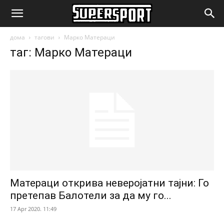
SuperSport.mk
дома
тагови
Марко Матераци
таг: Марко Матераци
Матераци открива неверојатни тајни: Го
претепав Балотели за да му го...
17 Apr 2020. 11:49