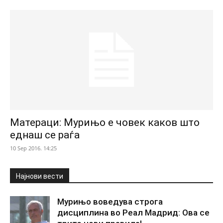
Матераци: Мурињо е човек каков што
еднаш се раѓа
10 Sep 2016. 14:25
Најнови вести
Мурињо воведува строга
дисциплина во Реал Мадрид: Ова се