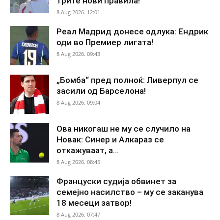
трите нови правила!
8 Aug 2026. 12:01
Реал Мадрид донесе одлука: Ендрик
оди во Премиер лигата!
8 Aug 2026. 09:43
„Бомба“ пред полноќ: Ливерпул се
засили од Барселона!
8 Aug 2026. 09:04
Ова никогаш не му се случило на
Новак: Синер и Алкараз се
откажуваат, а...
8 Aug 2026. 08:45
Француски судија обвинет за
семејно насилство – му се заканува
18 месеци затвор!
8 Aug 2026. 07:47