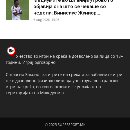
Медиумите во Шпанија утрово го
објавија она што се чекаше со
недели: Винисиус Жуниор...
6 Aug 2026. 13:03
Учество во игри на среќа е дозволено за лица со 18+
години. Играј одговорно!
Согласно Законот за игрите на среќа и за забавните игри
не е дозволено физичко лице да учествува во странски
игри на среќа, во кои влоговите се уплаќаат на
територијата на Македонија.
© 2025 SUPERSPORT.MK