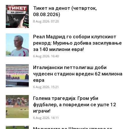
Тикет на денот (четврток,
08.08.2026)
8 Aug 2026. 07:20
Реал Мадрид го собори клупскиот
рекорд: Мурињо добива засилување
за 140 милиони евра!
6 Aug 2026. 16:40
Италијански петтолигаш доби
чудесен стадион вреден 62 милиона
евра
6 Aug 2026. 15:21
Голема трагедија: Гром уби
фудбалер, а повредени се уште 12
играчи!
6 Aug 2026. 14:11