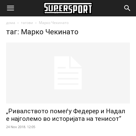
SuperSport.mk
дома
тагови
Марко Чекинато
таг: Марко Чекинато
„Ривалството помеѓу Федерер и Надал
е најголемо во историјата на тенисот“
24 Nov 2018. 12:05