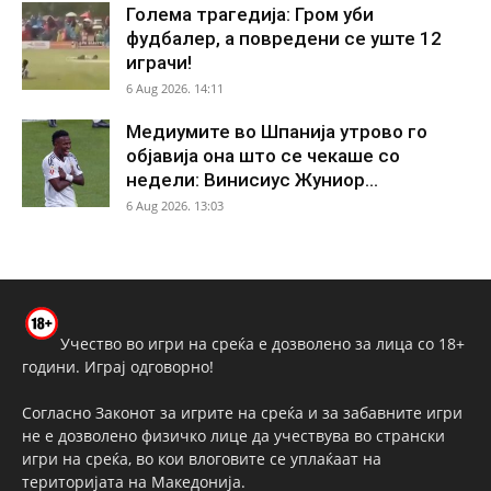
Голема трагедија: Гром уби
фудбалер, а повредени се уште 12
играчи!
6 Aug 2026. 14:11
Медиумите во Шпанија утрово го
објавија она што се чекаше со
недели: Винисиус Жуниор...
6 Aug 2026. 13:03
Учество во игри на среќа е дозволено за лица со 18+
години. Играј одговорно!
Согласно Законот за игрите на среќа и за забавните игри
не е дозволено физичко лице да учествува во странски
игри на среќа, во кои влоговите се уплаќаат на
територијата на Македонија.