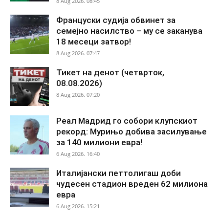
8 Aug 2026. 08:45
Француски судија обвинет за
семејно насилство – му се заканува
18 месеци затвор!
8 Aug 2026. 07:47
Тикет на денот (четврток,
08.08.2026)
8 Aug 2026. 07:20
Реал Мадрид го собори клупскиот
рекорд: Мурињо добива засилување
за 140 милиони евра!
6 Aug 2026. 16:40
Италијански петтолигаш доби
чудесен стадион вреден 62 милиона
евра
6 Aug 2026. 15:21