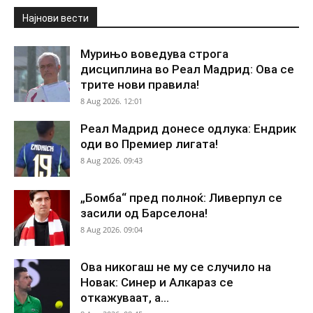
Најнови вести
Мурињо воведува строга
дисциплина во Реал Мадрид: Ова се
трите нови правила!
8 Aug 2026. 12:01
Реал Мадрид донесе одлука: Ендрик
оди во Премиер лигата!
8 Aug 2026. 09:43
„Бомба“ пред полноќ: Ливерпул се
засили од Барселона!
8 Aug 2026. 09:04
Ова никогаш не му се случило на
Новак: Синер и Алкараз се
откажуваат, а...