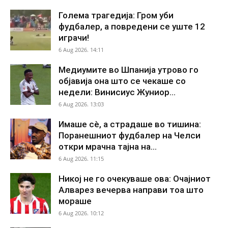
Голема трагедија: Гром уби
фудбалер, а повредени се уште 12
играчи!
6 Aug 2026. 14:11
Медиумите во Шпанија утрово го
објавија она што се чекаше со
недели: Винисиус Жуниор...
6 Aug 2026. 13:03
Имаше сè, а страдаше во тишина:
Поранешниот фудбалер на Челси
откри мрачна тајна на...
6 Aug 2026. 11:15
Никој не го очекуваше ова: Очајниот
Алварез вечерва направи тоа што
мораше
6 Aug 2026. 10:12