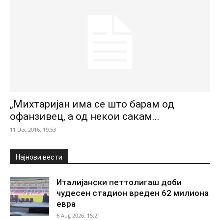
„Михтаријан има се што барам од
офанзивец, а од некои сакам...
11 Dec 2016. 19:53
Најнови вести
Италијански петтолигаш доби
чудесен стадион вреден 62 милиона
евра
6 Aug 2026. 15:21