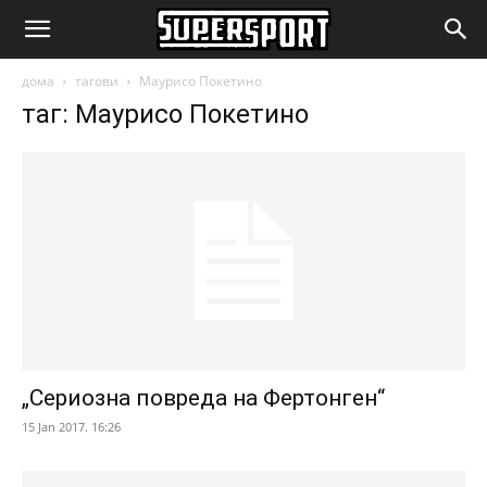
SuperSport.mk
дома
тагови
Маурисо Покетино
таг: Маурисо Покетино
„Сериозна повреда на Фертонген“
15 Jan 2017. 16:26