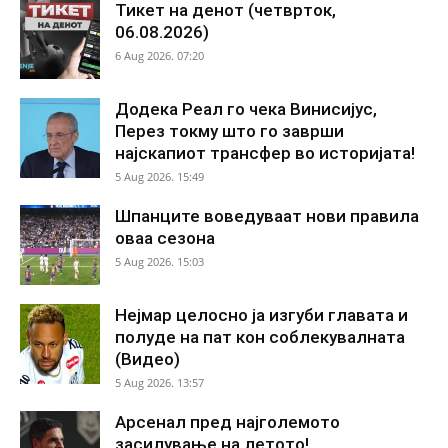
Тикет на денот (четврток,
06.08.2026)
6 Aug 2026. 07:20
Додека Реал го чека Винисијус,
Перез токму што го заврши
најскапиот трансфер во историјата!
5 Aug 2026. 15:49
Шпанците воведуваат нови правила
оваа сезона
5 Aug 2026. 15:03
Нејмар целосно ја изгуби главата и
полуде на пат кон соблекувалната
(Видео)
5 Aug 2026. 13:57
Арсенал пред најголемото
засилување на летото!