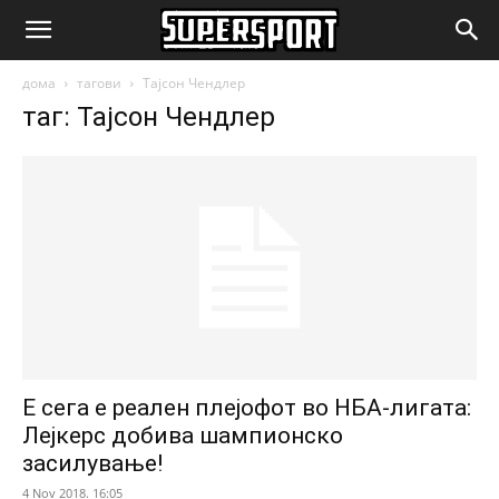
SuperSport.mk
дома
тагови
Тајсон Чендлер
таг: Тајсон Чендлер
Е сега е реален плејофот во НБА-лигата:
Лејкерс добива шампионско
засилување!
4 Nov 2018. 16:05