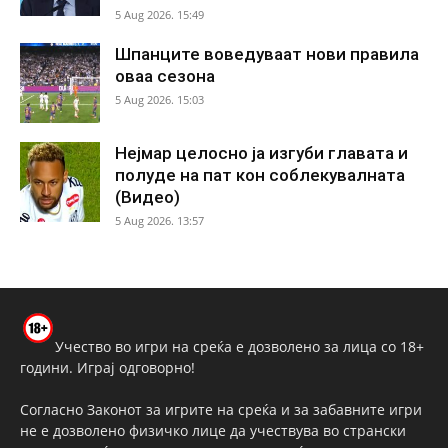
5 Aug 2026. 15:49
Шпанците воведуваат нови правила
оваа сезона
5 Aug 2026. 15:03
Нејмар целосно ја изгуби главата и
полуде на пат кон соблекувалната
(Видео)
5 Aug 2026. 13:57
Учество во игри на среќа е дозволено за лица со 18+
години. Играј одговорно!
Согласно Законот за игрите на среќа и за забавните игри
не е дозволено физичко лице да учествува во странски