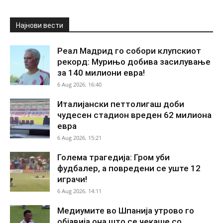
Најнови вести
Реал Мадрид го собори клупскиот
рекорд: Мурињо добива засилување
за 140 милиони евра!
6 Aug 2026. 16:40
Италијански петтолигаш доби
чудесен стадион вреден 62 милиона
евра
6 Aug 2026. 15:21
Голема трагедија: Гром уби
фудбалер, а повредени се уште 12
играчи!
6 Aug 2026. 14:11
Медиумите во Шпанија утрово го
објавија она што се чекаше со