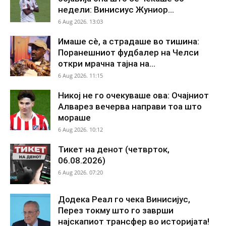
недели: Винисиус Жуниор...
6 Aug 2026. 13:03
Имаше сè, а страдаше во тишина:
Поранешниот фудбалер на Челси
откри мрачна тајна на...
6 Aug 2026. 11:15
Никој не го очекуваше ова: Очајниот
Алварез вечерва направи тоа што
мораше
6 Aug 2026. 10:12
Тикет на денот (четврток,
06.08.2026)
6 Aug 2026. 07:20
Додека Реал го чека Винисијус,
Перез токму што го заврши
најскапиот трансфер во историјата!