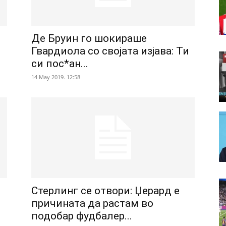
Де Бруин го шокираше
Гвардиола со својата изјава: Ти
си пос*ан...
14 May 2019. 12:58
Стерлинг се отвори: Џерард е
причината да растам во
подобар фудбалер...