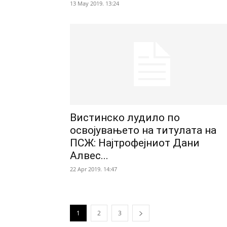
13 May 2019. 13:24
Вистинско лудило по
освојувањето на титулата на
ПСЖ: Најтрофејниот Дани
Алвес...
22 Apr 2019. 14:47
1
2
3