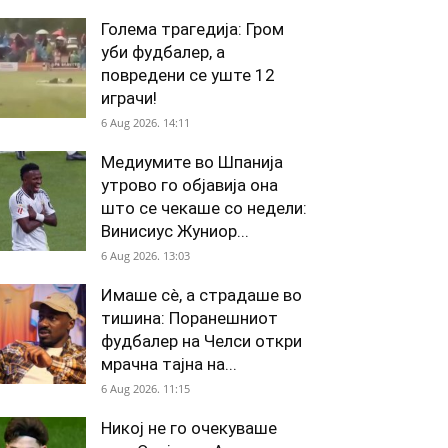
Голема трагедија: Гром
уби фудбалер, а
повредени се уште 12
играчи!
6 Aug 2026. 14:11
Медиумите во Шпанија
утрово го објавија она
што се чекаше со недели:
Винисиус Жуниор...
6 Aug 2026. 13:03
Имаше сè, а страдаше во
тишина: Поранешниот
фудбалер на Челси откри
мрачна тајна на...
6 Aug 2026. 11:15
Никој не го очекуваше