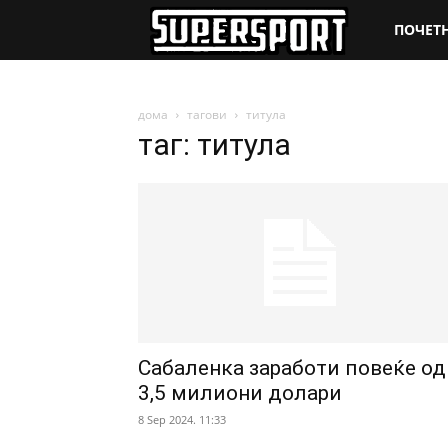
SuperSpo
ПОЧЕТ
дома
тагови
титула
таг: титула
Сабаленка заработи повеќе од
3,5 милиони долари
8 Sep 2024. 11:33