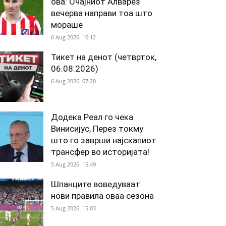
ова: Очајниот Алварез
вечерва направи тоа што
мораше
6 Aug 2026. 10:12
Тикет на денот (четврток,
06.08.2026)
6 Aug 2026. 07:20
Додека Реал го чека
Винисијус, Перез токму
што го заврши најскапиот
трансфер во историјата!
5 Aug 2026. 15:49
Шпанците воведуваат
нови правила оваа сезона
5 Aug 2026. 15:03