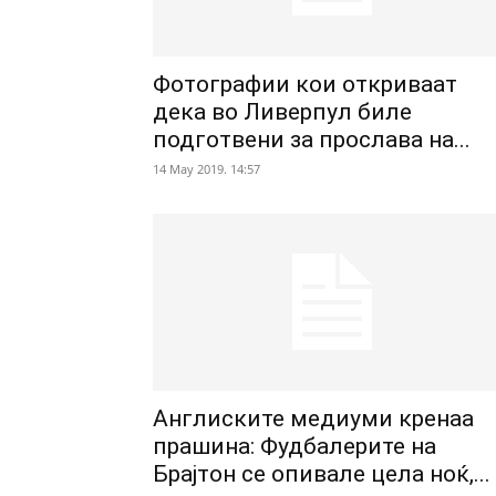
Фотографии кои откриваат
дека во Ливерпул биле
подготвени за прослава на...
14 May 2019. 14:57
Англиските медиуми кренаа
прашина: Фудбалерите на
Брајтон се опивале цела ноќ,...