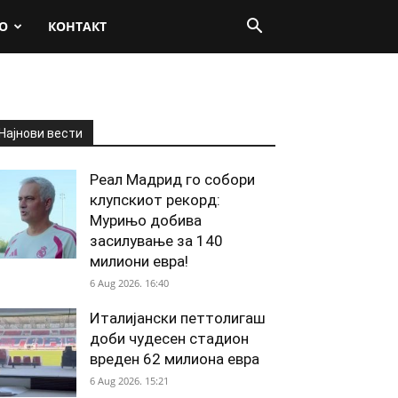
О
КОНТАКТ
Најнови вести
Реал Мадрид го собори
клупскиот рекорд:
Мурињо добива
засилување за 140
милиони евра!
6 Aug 2026. 16:40
Италијански петтолигаш
доби чудесен стадион
вреден 62 милиона евра
6 Aug 2026. 15:21