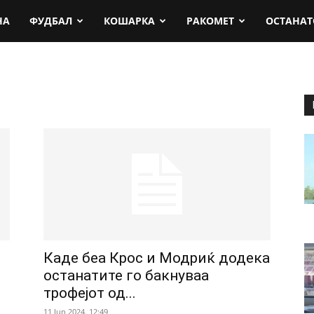
rt.mk
НА
ФУДБАЛ
КОШАРКА
РАКОМЕТ
ОСТАНАТ
Каде беа Крос и Модриќ додека
останатите го бакнуваа
трофејот од...
11 Jun 2024. 12:49