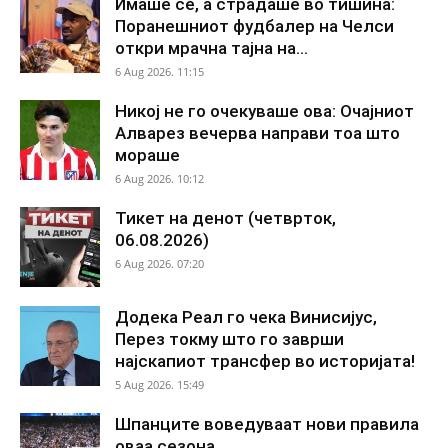
Имаше сè, а страдаше во тишина:
Поранешниот фудбалер на Челси
откри мрачна тајна на...
6 Aug 2026. 11:15
Никој не го очекуваше ова: Очајниот
Алварез вечерва направи тоа што
мораше
6 Aug 2026. 10:12
Тикет на денот (четврток,
06.08.2026)
6 Aug 2026. 07:20
Додека Реал го чека Винисијус,
Перез токму што го заврши
најскапиот трансфер во историјата!
5 Aug 2026. 15:49
Шпанците воведуваат нови правила
оваа сезона