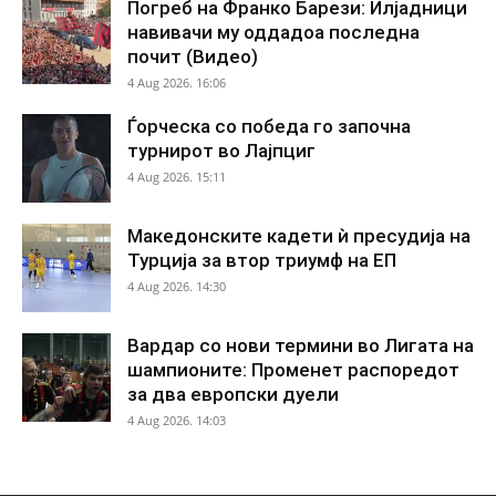
Погреб на Франко Барези: Илјадници
навивачи му оддадоа последна
почит (Видео)
4 Aug 2026. 16:06
Ѓорческа со победа го започна
турнирот во Лајпциг
4 Aug 2026. 15:11
Македонските кадети ѝ пресудија на
Турција за втор триумф на ЕП
4 Aug 2026. 14:30
Вардар со нови термини во Лигата на
шампионите: Променет распоредот
за два европски дуели
4 Aug 2026. 14:03