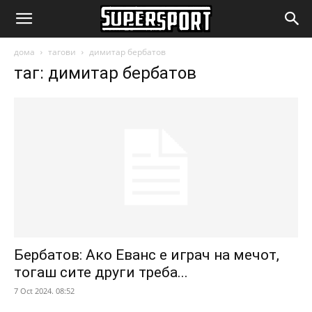
SuperSport.mk
дома
тагови
димитар бербатов
таг: димитар бербатов
Бербатов: Ако Еванс е играч на мечот,
тогаш сите други треба...
7 Oct 2024. 08:52