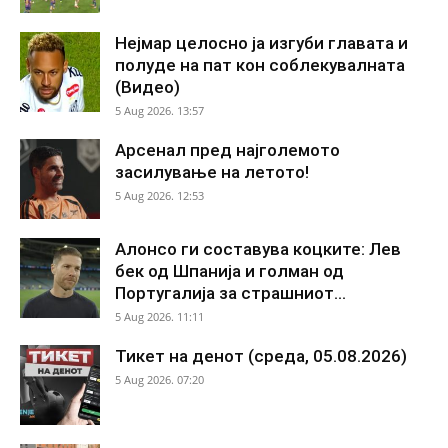
Нејмар целосно ја изгуби главата и
полуде на пат кон соблекувалната
(Видео)
5 Aug 2026. 13:57
Арсенал пред најголемото
засилување на летото!
5 Aug 2026. 12:53
Алонсо ги составува коцките: Лев
бек од Шпанија и голман од
Португалија за страшниот...
5 Aug 2026. 11:11
Тикет на денот (среда, 05.08.2026)
5 Aug 2026. 07:20