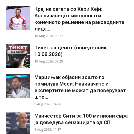
Крај на сагата со Хари Кејн:
Англичанецот им соопшти
конечното решение на раководните
лица...
10 Aug 2026. 10:17
Тикет на денот (понеделник,
10.08.2026)
10 Aug 2026. 07:20
Марцињак објасни зошто го
помилува Меси: Навивачите и
експертите не можат да поверуваат
што...
9 Aug 2026. 14:26
Манчестер Сити за 100 милиони евра
ја доведува сензацијата од СП
9 Aug 2026. 11:17