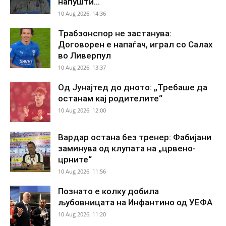
напушти...
10 Aug 2026. 14:36
Трабзонспор не застанува:
Договорен е напаѓач, играл со Салах
во Ливерпул
10 Aug 2026. 13:37
Од Јунајтед до дното: „Требаше да
останам кај родителите“
10 Aug 2026. 12:00
Вардар остана без тренер: Фабијани
заминува од клупата на „црвено-
црните“
10 Aug 2026. 11:56
Познато е колку добила
љубовницата на Инфантино од УЕФА
10 Aug 2026. 11:20