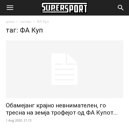
SuperSport.mk
дома
тагови
ФА Куп
таг: ФА Куп
Обамејанг крајно невнимателен, го
тресна на земја трофејот од ФА Купот...
1 Aug 2020. 21:13