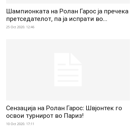
Шампионката на Ролан Гарос ја пречека
претседателот, па ја испрати во...
25 Oct 2020. 12:46
Сензација на Ролан Гарос: Швјонтек го
освои турнирот во Париз!
10 Oct 2020. 17:11