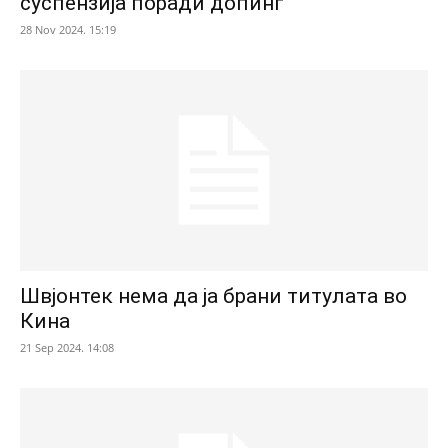
суспензија поради допинг
28 Nov 2024. 15:19
Швјонтек нема да ја брани титулата во
Кина
21 Sep 2024. 14:08