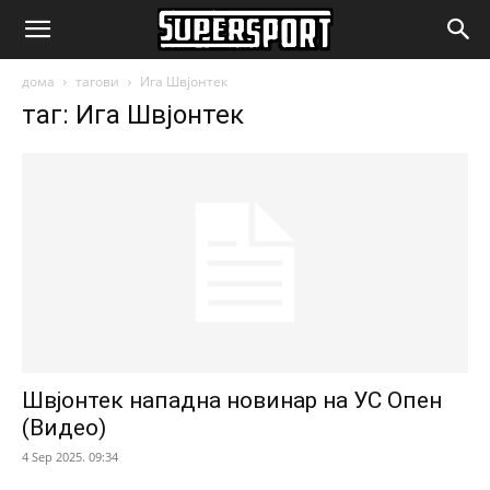
SuperSport.mk
дома
тагови
Ига Швјонтек
таг: Ига Швјонтек
Швјонтек нападна новинар на УС Опен
(Видео)
4 Sep 2025. 09:34