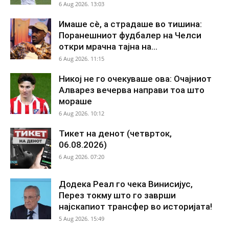
6 Aug 2026. 13:03
Имаше сè, а страдаше во тишина:
Поранешниот фудбалер на Челси
откри мрачна тајна на...
6 Aug 2026. 11:15
Никој не го очекуваше ова: Очајниот
Алварез вечерва направи тоа што
мораше
6 Aug 2026. 10:12
Тикет на денот (четврток,
06.08.2026)
6 Aug 2026. 07:20
Додека Реал го чека Винисијус,
Перез токму што го заврши
најскапиот трансфер во историјата!
5 Aug 2026. 15:49