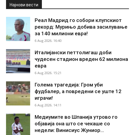
Најнови вести
Реал Мадрид го собори клупскиот
рекорд: Мурињо добива засилување
за 140 милиони евра!
6 Aug 2026. 16:40
Италијански петтолигаш доби
чудесен стадион вреден 62 милиона
евра
6 Aug 2026. 15:21
Голема трагедија: Гром уби
фудбалер, а повредени се уште 12
играчи!
6 Aug 2026. 14:11
Медиумите во Шпанија утрово го
објавија она што се чекаше со
недели: Винисиус Жуниор...