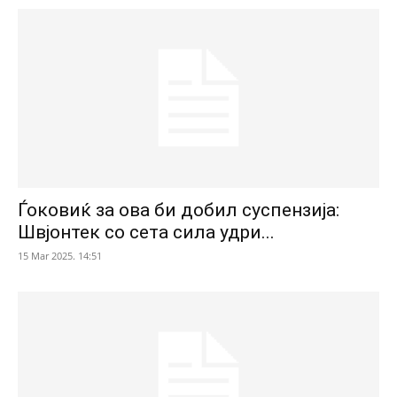
Ѓоковиќ за ова би добил суспензија:
Швјонтек со сета сила удри...
15 Mar 2025. 14:51