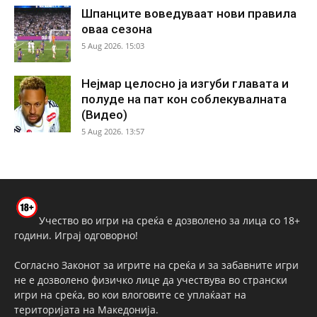
Шпанците воведуваат нови правила
оваа сезона
5 Aug 2026. 15:03
Нејмар целосно ја изгуби главата и
полуде на пат кон соблекувалната
(Видео)
5 Aug 2026. 13:57
Учество во игри на среќа е дозволено за лица со 18+
години. Играј одговорно!
Согласно Законот за игрите на среќа и за забавните игри
не е дозволено физичко лице да учествува во странски
игри на среќа, во кои влоговите се уплаќаат на
територијата на Македонија.