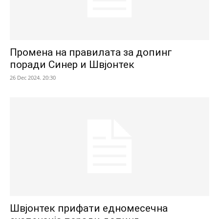
Промена на правилата за допинг
поради Синер и Швјонтек
26 Dec 2024. 20:30
Швјонтек прифати едномесечна