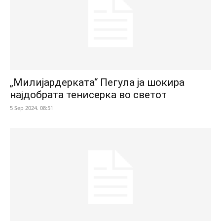
„Милијардерката“ Пегула ја шокира
најдобрата тенисерка во светот
5 Sep 2024. 08:51