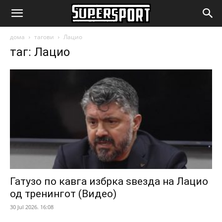
SuperSport.mk
дома
тагови
Лацио
таг: Лацио
Гатузо по кавга избрка ѕвезда на Лацио
од тренингот (Видео)
30 Jul 2026. 16:08