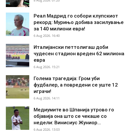
8 Aug 2026. 07:20
Реал Мадрид го собори клупскиот
рекорд: Мурињо добива засилување
за 140 милиони евра!
6 Aug 2026. 16:40
Италијански петтолигаш доби
чудесен стадион вреден 62 милиона
евра
6 Aug 2026. 15:21
Голема трагедија: Гром уби
фудбалер, а повредени се уште 12
играчи!
6 Aug 2026. 14:11
Медиумите во Шпанија утрово го
објавија она што се чекаше со
недели: Винисиус Жуниор...
6 Aug 2026. 13:03