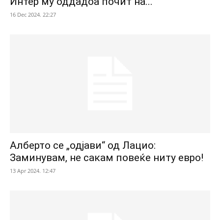
Интер му оддадоа почит на...
16 Dec 2024. 22:27
Алберто се „одјави“ од Лацио:
Заминувам, не сакам повеќе ниту евро!
13 Apr 2024. 12:47