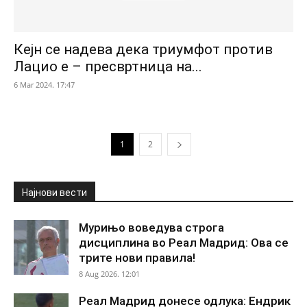
Кејн се надева дека триумфот против
Лацио е – пресвртница на...
6 Mar 2024. 17:47
1
2
Најнови вести
Мурињо воведува строга
дисциплина во Реал Мадрид: Ова се
трите нови правила!
8 Aug 2026. 12:01
Реал Мадрид донесе одлука: Ендрик