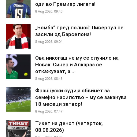
оди во Премиер лигата!
8 Aug 2026. 09:43
„Бомба“ пред полноќ: Ливерпул се
засили од Барселона!
8 Aug 2026. 09:04
Ова никогаш не му се случило на
Новак: Синер и Алкараз се
откажуваат, а...
8 Aug 2026. 08:45
Француски судија обвинет за
семејно насилство – му се заканува
18 месеци затвор!
8 Aug 2026. 07:47
Тикет на денот (четврток,
08.08.2026)