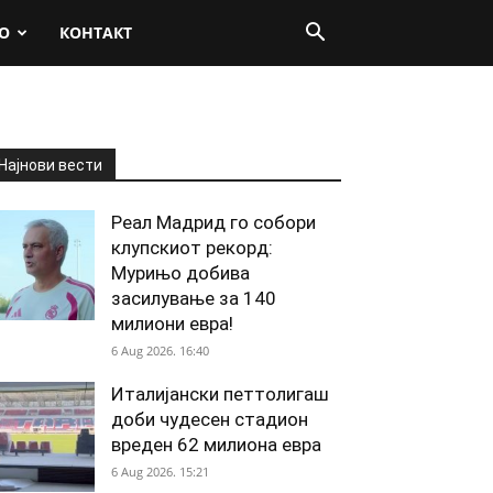
О
КОНТАКТ
Најнови вести
Реал Мадрид го собори
клупскиот рекорд:
Мурињо добива
засилување за 140
милиони евра!
6 Aug 2026. 16:40
Италијански петтолигаш
доби чудесен стадион
вреден 62 милиона евра
6 Aug 2026. 15:21