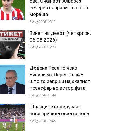
ова: Очајниот Алварез
вечерва направи тоа што
мораше
6 Aug 2026. 10:12
Тикет на денот (четврток,
06.08.2026)
6 Aug 2026. 07:20
Додека Реал го чека
Винисијус, Перез токму
што го заврши најскапиот
трансфер во историјата!
5 Aug 2026. 15:49
Шпанците воведуваат
нови правила оваа сезона
5 Aug 2026. 15:03