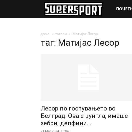
SuperSpo
ПОЧЕТ
дома
тагови
Матијас Лесор
таг: Матијас Лесор
Лесор по гостувањето во
Белград: Ова е џунгла, имаше
зебри, делфини...
21 Mar 2024. 13:04