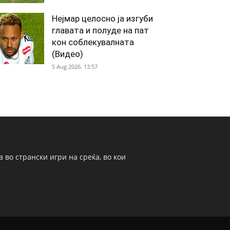
Нејмар целосно ја изгуби
главата и полуде на пат
кон соблекувалната
(Видео)
5 Aug 2026. 13:57
 во странски игри на среќа, во кои