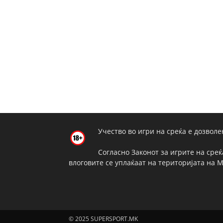
Учество во игри на среќа е дозволе
Согласно Законот за игрите на среќ
влоговите се уплаќаат на територијата на 
© 2025 SUPERSPORT.MK