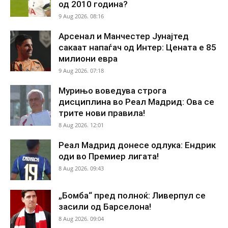
од 2010 година?
9 Aug 2026. 08:16
Арсенал и Манчестер Јунајтед
сакаат напаѓач од Интер: Цената е 85
милиони евра
9 Aug 2026. 07:18
Мурињо воведува строга
дисциплина во Реал Мадрид: Ова се
трите нови правила!
8 Aug 2026. 12:01
Реал Мадрид донесе одлука: Ендрик
оди во Премиер лигата!
8 Aug 2026. 09:43
„Бомба“ пред полноќ: Ливерпул се
засили од Барселона!
8 Aug 2026. 09:04