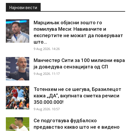
Најнови вести
Марцињак објасни зошто го
помилува Меси: Навивачите и
експертите не можат да поверуваат
што...
9 Aug 2026. 14:26
Манчестер Сити за 100 милиони евра
ја доведува сензацијата од СП
9 Aug 2026. 11:17
Тотенхем не се шегува, Бразилецот
кажа „ДА“, вкупната сметка речиси
350.000.000!
9 Aug 2026. 10:57
Се подготвува фудбалско
предавство какво што не е видено