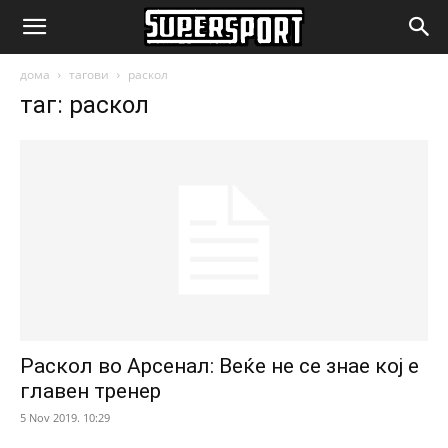
SuperSport.mk
дома
тагови
раскол
таг: раскол
Раскол во Арсенал: Веќе не се знае кој е
главен тренер
5 Nov 2019. 10:29