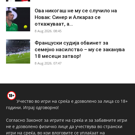
Ова никогаш не му се случило на
Новак: Синер и Алкараз се
откажуваат, а...
8 Aug 2026. 08:45
Француски судија обвинет за
семејно насилство – му се заканува
18 месеци затвор!
8 Aug 2026. 07:47
Учество во игри на среќа е дозволено за лица со 18+
години. Играј одговорно!
Согласно Законот за игрите на среќа и за забавните игри
не е дозволено физичко лице да учествува во странски
игри на среќа, во кои влоговите се уплаќаат на