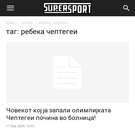
SuperSport.mk
дома
тагови
ребека чептегеи
таг: ребека чептегеи
Човекот кој ја запали олимпијката
Чептегеи почина во болница!
11 Sep 2024. 12:41