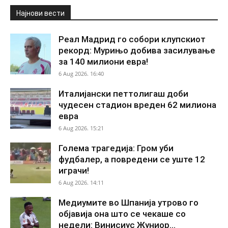
Најнови вести
Реал Мадрид го собори клупскиот
рекорд: Мурињо добива засилување
за 140 милиони евра!
6 Aug 2026. 16:40
Италијански петтолигаш доби
чудесен стадион вреден 62 милиона
евра
6 Aug 2026. 15:21
Голема трагедија: Гром уби
фудбалер, а повредени се уште 12
играчи!
6 Aug 2026. 14:11
Медиумите во Шпанија утрово го
објавија она што се чекаше со
недели: Винисиус Жуниор...