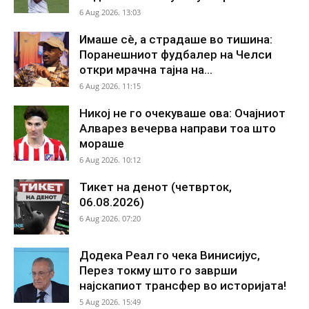
6 Aug 2026. 13:03
Имаше сè, а страдаше во тишина:
Поранешниот фудбалер на Челси
откри мрачна тајна на...
6 Aug 2026. 11:15
Никој не го очекуваше ова: Очајниот
Алварез вечерва направи тоа што
мораше
6 Aug 2026. 10:12
Тикет на денот (четврток,
06.08.2026)
6 Aug 2026. 07:20
Додека Реал го чека Винисијус,
Перез токму што го заврши
најскапиот трансфер во историјата!
5 Aug 2026. 15:49