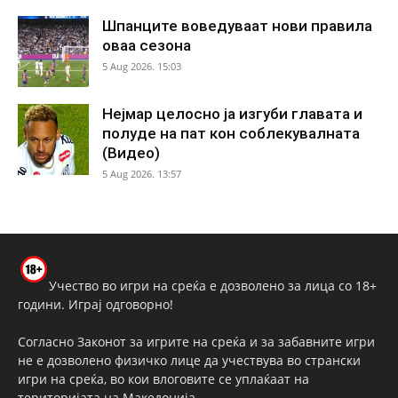
Шпанците воведуваат нови правила
оваа сезона
5 Aug 2026. 15:03
Нејмар целосно ја изгуби главата и
полуде на пат кон соблекувалната
(Видео)
5 Aug 2026. 13:57
Учество во игри на среќа е дозволено за лица со 18+
години. Играј одговорно!
Согласно Законот за игрите на среќа и за забавните игри
не е дозволено физичко лице да учествува во странски
игри на среќа, во кои влоговите се уплаќаат на
територијата на Македонија.