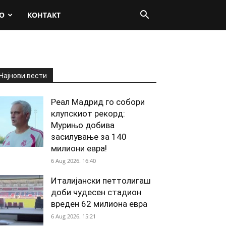
О
КОНТАКТ
Најнови вести
Реал Мадрид го собори
клупскиот рекорд:
Мурињо добива
засилување за 140
милиони евра!
6 Aug 2026. 16:40
Италијански петтолигаш
доби чудесен стадион
вреден 62 милиона евра
6 Aug 2026. 15:21