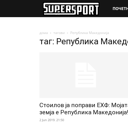
SuperSpo
ПОЧЕТ
дома
тагови
Република Македонија
таг: Република Макед
Стоилов ја поправи ЕХФ: Мојат
земја е Република Македонија
2 Jun 2019. 21:50