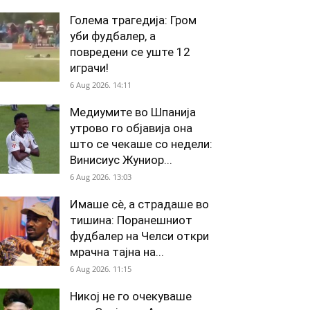
Голема трагедија: Гром
уби фудбалер, а
повредени се уште 12
играчи!
6 Aug 2026. 14:11
Медиумите во Шпанија
утрово го објавија она
што се чекаше со недели:
Винисиус Жуниор...
6 Aug 2026. 13:03
Имаше сè, а страдаше во
тишина: Поранешниот
фудбалер на Челси откри
мрачна тајна на...
6 Aug 2026. 11:15
Никој не го очекуваше