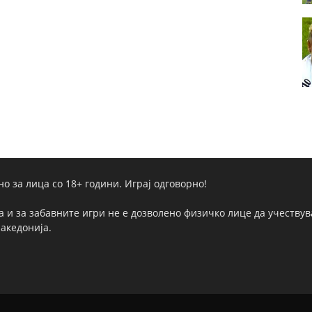
но за лица со 18+ години. Играј одговорно!
а и за забавните игри не е дозволено физичко лице да учествува
Македонија.