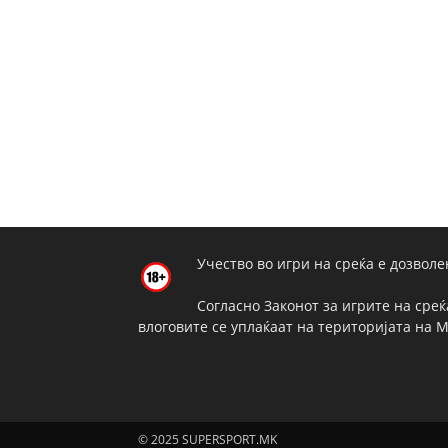
Учество во игри на среќа е дозволе
Согласно Законот за игрите на среќ
влоговите се уплаќаат на територијата на 
© 2025 SUPERSPORT.MK