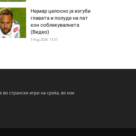
Нејмар целосно ја изгуби
главата и полуде на пат
кон соблекувалната
(Видео)
5 Aug 2026. 13:57
 во странски игри на среќа, во кои