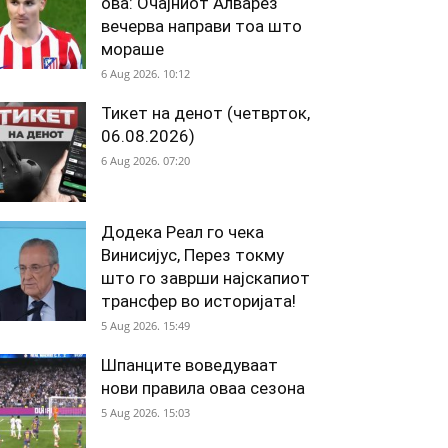
ова: Очајниот Алварез
вечерва направи тоа што
мораше
6 Aug 2026. 10:12
Тикет на денот (четврток,
06.08.2026)
6 Aug 2026. 07:20
Додека Реал го чека
Винисијус, Перез токму
што го заврши најскапиот
трансфер во историјата!
5 Aug 2026. 15:49
Шпанците воведуваат
нови правила оваа сезона
5 Aug 2026. 15:03