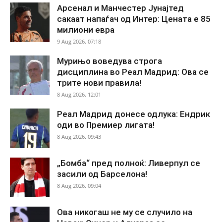
Арсенал и Манчестер Јунајтед
сакаат напаѓач од Интер: Цената е 85
милиони евра
9 Aug 2026. 07:18
Мурињо воведува строга
дисциплина во Реал Мадрид: Ова се
трите нови правила!
8 Aug 2026. 12:01
Реал Мадрид донесе одлука: Ендрик
оди во Премиер лигата!
8 Aug 2026. 09:43
„Бомба“ пред полноќ: Ливерпул се
засили од Барселона!
8 Aug 2026. 09:04
Ова никогаш не му се случило на