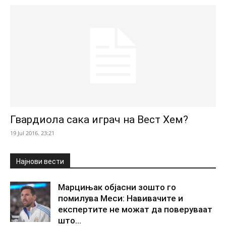
Гвардиола сака играч на Вест Хем?
19 Jul 2016. 23:21
Најнови вести
Марцињак објасни зошто го
помилува Меси: Навивачите и
експертите не можат да поверуваат
што...