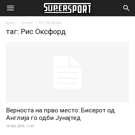
SuperSport.mk
дома
тагови
Рис Оксфорд
таг: Рис Оксфорд
Верноста на прво место: Бисерот од
Англија го одби Јунајтед
16 Dec 2016. 11:41