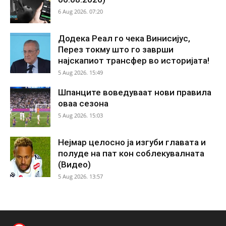
6 Aug 2026. 07:20
Додека Реал го чека Винисијус,
Перез токму што го заврши
најскапиот трансфер во историјата!
5 Aug 2026. 15:49
Шпанците воведуваат нови правила
оваа сезона
5 Aug 2026. 15:03
Нејмар целосно ја изгуби главата и
полуде на пат кон соблекувалната
(Видео)
5 Aug 2026. 13:57