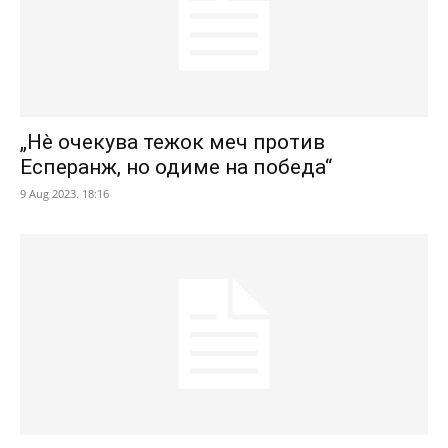
„Нè очекува тежок меч против
Есперанж, но одиме на победа“
9 Aug 2023. 18:16