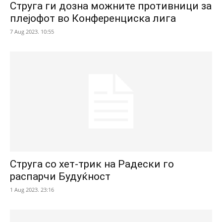
Струга ги дозна можните противници за
плејофот во Конференциска лига
7 Aug 2023. 10:55
Струга со хет-трик на Радески го
распарчи Будуќност
1 Aug 2023. 23:16