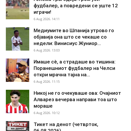
фудбалер, а повредени се уште 12
играчи!
6 Aug 2026. 14:11
Медиумите во Шпанија утрово го
објавија она што се чекаше со
недели: Винисиус Жуниор...
6 Aug 2026. 13:03
Имаше сè, а страдаше во тишина:
Поранешниот фудбалер на Челси
откри мрачна тајна на...
6 Aug 2026. 11:15
Никој не го очекуваше ова: Очајниот
Алварез вечерва направи тоа што
мораше
6 Aug 2026. 10:12
Тикет на денот (четврток,
06.08.2026)