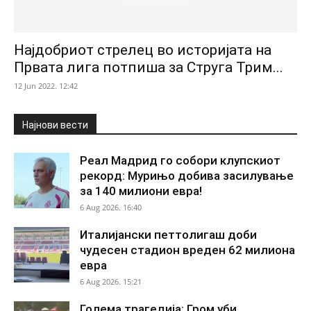
Најдобриот стрелец во историјата на
Првата лига потпиша за Струга Трим...
12 Jun 2022. 12:42
Најнови вести
Реал Мадрид го собори клупскиот
рекорд: Мурињо добива засилување
за 140 милиони евра!
6 Aug 2026. 16:40
Италијански петтолигаш доби
чудесен стадион вреден 62 милиона
евра
6 Aug 2026. 15:21
Голема трагедија: Гром уби