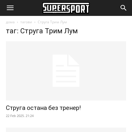
SuperSport.mk
дома
тагови
Струга Трим Лум
таг: Струга Трим Лум
Струга остана без тренер!
22 Feb 2025. 21:24